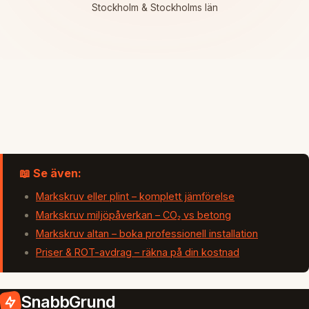
Stockholm & Stockholms län
📖 Se även:
Markskruv eller plint – komplett jämförelse
Markskruv miljöpåverkan – CO₂ vs betong
Markskruv altan – boka professionell installation
Priser & ROT-avdrag – räkna på din kostnad
SnabbGrund