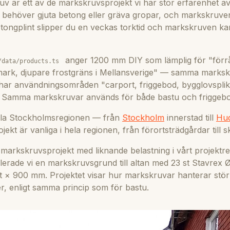
v är ett av de markskruvsprojekt vi har stor erfarenhet a
u behöver gjuta betong eller gräva gropar, och markskruven 
tongplint slipper du en veckas torktid och markskruven kan 
anger 1200 mm DIY som lämplig för "förråd
/data/products.ts
 mark, djupare frostgräns i Mellansverige" — samma marksk
har användningsområden "carport, friggebod, bygglovsplik
 Samma markskruvar används för både bastu och friggebo
ela Stockholmsregionen — från
Stockholm
innerstad till
Hud
ojekt är vanliga i hela regionen, från förortsträdgårdar till 
markskruvsprojekt med liknande belastning i vårt projektre
llerade vi en markskruvsgrund till altan med 23 st Stavrex 
 × 900 mm. Projektet visar hur markskruvar hanterar stör
r, enligt samma princip som för bastu.