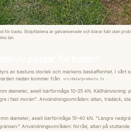
 för bastu. Stolpfästena är galvaniserade och klarar fukt utan probl
lms län.
kskruv passar för bastu?
tyrs av bastuns storlek och markens beskaffenhet. I vårt so
 värden nedan kommer från
.
src/data/products.ts
m diameter, axiell bärförmåga 10–25 kN. Källhänvisning: 
ögre i fast morän". Användningsområden: altan, trädäck, sta
mm diameter, axiell bärförmåga 15–40 kN. "Längre nedgräv
gränsen." Användningsområden: förråd, altan på sluttande t