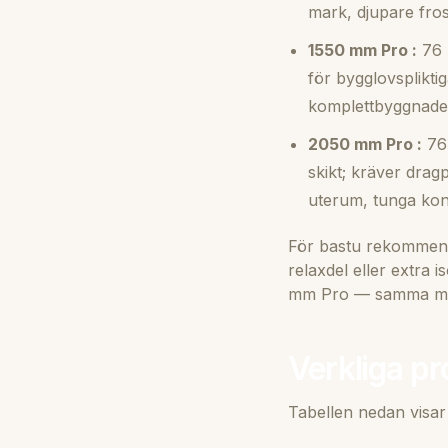
mark, djupare fros
1550 mm Pro :
76 
för bygglovsplikti
komplettbyggnader
2050 mm Pro :
76 
skikt; kräver drag
uterum, tunga kons
För bastu rekommend
relaxdel eller extra
mm Pro — samma mar
Verkliga pr
Tabellen nedan visar 