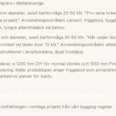
tgräns i Mellansverige.
mm diameter, axiell bärförmåga 20–50 kN. "Pro-serie kräve
ga projekt." Användningsområden: carport, friggebod, byggl
, tyngre altan/trädäck vid behov.
mm diameter, axiell bärförmåga 30–80 kN. "Når under lös l
provtest vid laster över 10 kN." Användningsområden: attef
truktioner i lera/kvicklera, djupt frostdjup.
erar vi 1200 mm DIY för normal storlek och 1550 mm Pro
 isolering. Källa: produktspec anger friggebod som användn
kskruv passar för bastu.
ojekt från vårt projektregister
omfattningen i verkliga projekt från vårt bygglog-register.