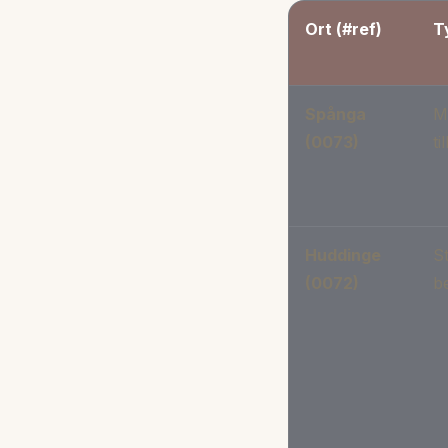
Ort (#ref)
T
Spånga
M
(0073)
ti
Huddinge
St
(0072)
be