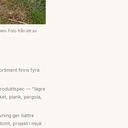
em. Foto från ett av
rtiment finns fyra
produktspec — "lägre
ket, plank, pergola,
ning ger bättre
omt, projekt i mjuk