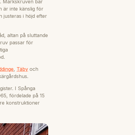
v. Markskruven bär
är inte känslig för
justeras i höjd efter
, altan på sluttande
ruv passar för
tiga
d.
dinge
,
Täby
och
skärgårdshus.
gister. I Spånga
Ø65, fördelade på 15
re konstruktioner