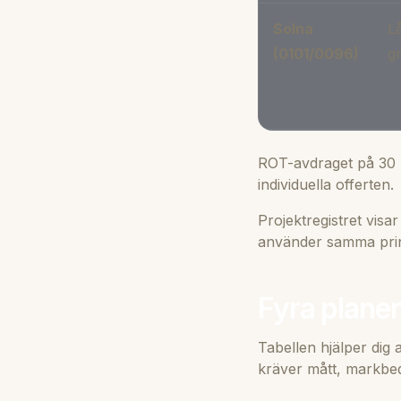
Solna
Lå
(0101/0096)
g
ROT-avdraget på 30 %
individuella offerten.
Projektregistret vis
använder samma prin
Fyra plane
Tabellen hjälper dig 
kräver mått, markbed