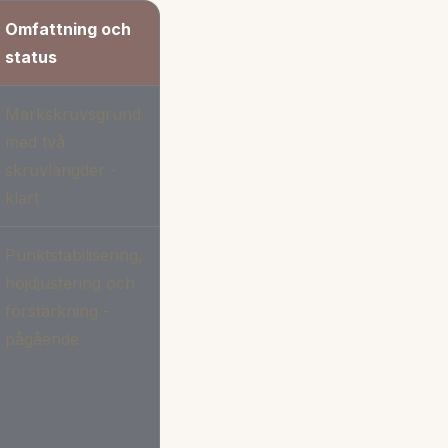
Omfattning och
status
Markskruvsgrund
med två
skruvlängder -
klart
Punktstabilisering,
höjdjustering och
förstärkning -
pågående