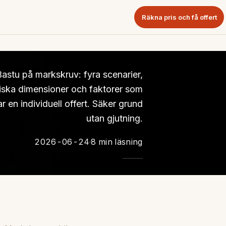
Räkna pris och få offert
astu på markskruv: fyra scenarier,
iska dimensioner och faktorer som
r en individuell offert. Säker grund
utan gjutning.
2026-06-24
8 min läsning