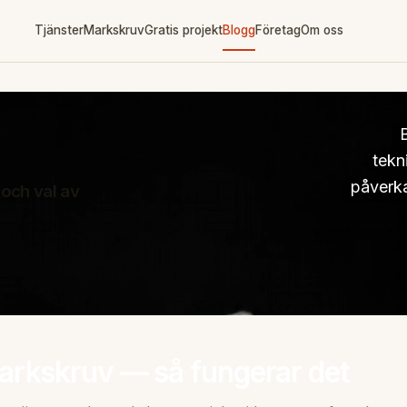
Tjänster
Markskruv
Gratis projekt
Blogg
Företag
Om oss
B
tekn
påverka
 och val av
arkskruv — så fungerar det