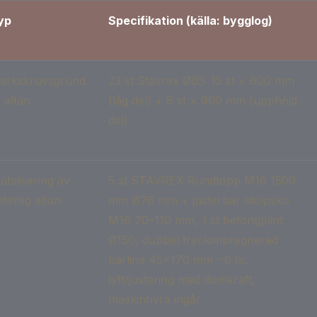
yp
Specifikation (källa: bygglog)
arkskruvsgrund
23 st Stavrex Ø65: 15 st × 600 mm
ll altan
(låg del) + 8 st × 900 mm (upphöjd
del)
abilisering av
5 st STAVREX Rundtopp M16 1500
fintlig altan
mm Ø76 mm + justerbar stolpsko
M16 70–110 mm, 1 st betongplint
Ø150, dubbel tryckimpregnerad
bärlina 45×170 mm ~6 m,
lyft/justering med domkraft,
maskinhyra ingår