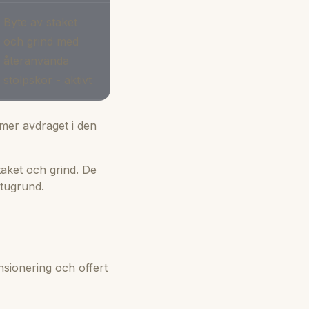
Byte av staket
och grind med
återanvända
stolpskor - aktivt
mer avdraget i den
taket och grind. De
tugrund.
ensionering och offert