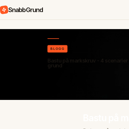
SnabbGrund
BLOGG
Bastu på markskruv - 4 scenarier
grund
Bastu på m