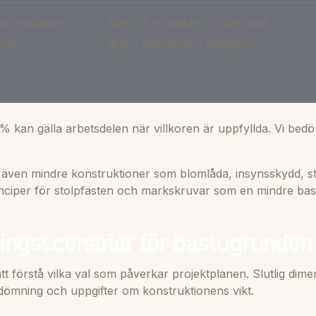
gt trästaket +
Byte ~6 m staket, 75 cm högt +
rind
grind, återanvänd stolpskor
 kan gälla arbetsdelen när villkoren är uppfyllda. Vi bedö
ar även mindre konstruktioner som blomlåda, insynsskydd, s
ciper för stolpfästen och markskruvar som en mindre bas
ringsscenarier för bastugrunden
att förstå vilka val som påverkar projektplanen. Slutlig dim
ömning och uppgifter om konstruktionens vikt.