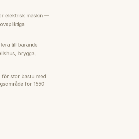
r elektrisk maskin —
ovspliktiga
era till bärande
allshus, brygga,
 för stor bastu med
ingsområde för 1550