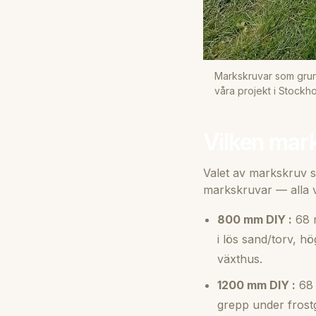
Markskruvar som grund
våra projekt i Stockho
Vilken mar
Valet av markskruv s
markskruvar — alla
800 mm DIY :
68 m
i lös sand/torv, h
växthus.
1200 mm DIY :
68 
grepp under frost