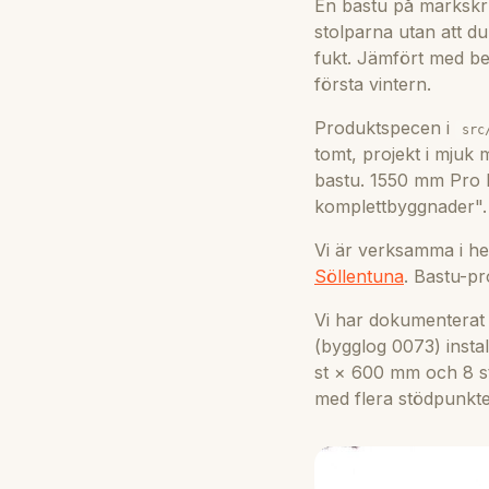
En bastu på markskru
stolparna utan att d
fukt. Jämfört med be
första vintern.
Produktspecen i
src
tomt, projekt i mjuk
bastu. 1550 mm Pro 
komplettbyggnader".
Vi är verksamma i h
Söllentuna
. Bastu-pr
Vi har dokumenterat 
(bygglog 0073) insta
st × 600 mm och 8 st
med flera stödpunkte