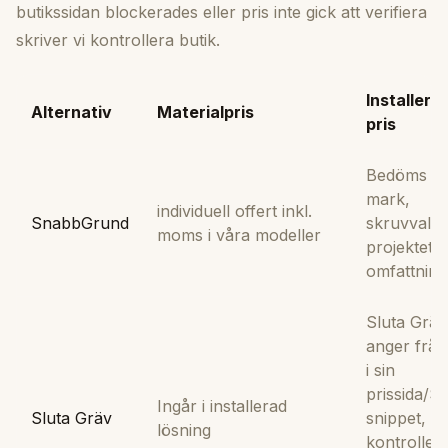
butikssidan blockerades eller pris inte gick att verifiera
skriver vi kontrollera butik.
Installerat
Alternativ
Materialpris
pris
Bedöms ef
mark,
individuell offert inkl.
SnabbGrund
skruvval 
moms i våra modeller
projektets
omfattning
Sluta Gräv
anger från
i sin
prissida/S
Ingår i installerad
Sluta Gräv
snippet,
lösning
kontroller