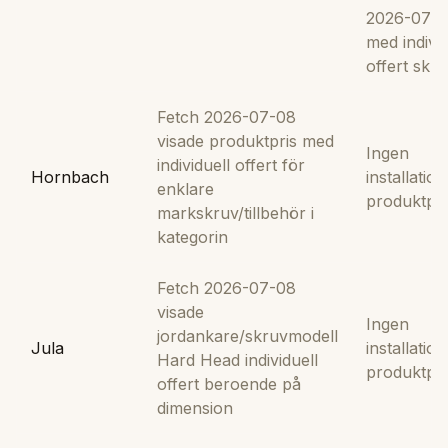
2026-07-0
med individ
offert skr
Fetch 2026-07-08
visade produktpris med
Ingen
individuell offert för
Hornbach
installation 
enklare
produktpri
markskruv/tillbehör i
kategorin
Fetch 2026-07-08
visade
Ingen
jordankare/skruvmodell
Jula
installation 
Hard Head individuell
produktpri
offert beroende på
dimension