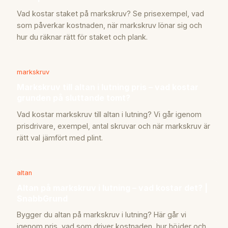
Vad kostar staket på markskruv? Se prisexempel, vad
som påverkar kostnaden, när markskruv lönar sig och
hur du räknar rätt för staket och plank.
markskruv
Markskruv till altan i lutning pris – vad kostar
grunden på sluttande tomt?
Vad kostar markskruv till altan i lutning? Vi går igenom
prisdrivare, exempel, antal skruvar och när markskruv är
rätt val jämfört med plint.
altan
Altan på markskruv i lutning – vad kostar det? |
SnabbGrund
Bygger du altan på markskruv i lutning? Här går vi
igenom pris, vad som driver kostnaden, hur höjder och