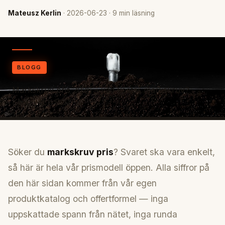
Mateusz Kerlin
· 2026-06-23 · 9 min läsning
BLOGG
Markskruv pris 2026 – vad kostar markskruv?
Kalkyl och ROT
Söker du
markskruv pris
? Svaret ska vara enkelt,
så här är hela vår prismodell öppen. Alla siffror på
den här sidan kommer från vår egen
produktkatalog och offertformel — inga
uppskattade spann från nätet, inga runda