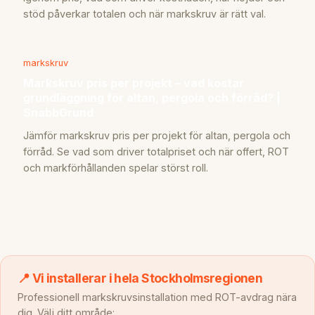
stöd påverkar totalen och när markskruv är rätt val.
markskruv
Markskruv pris per projekt – vad kostar
grundläggning för altan, pergola och förråd? |
SnabbGrund
Jämför markskruv pris per projekt för altan, pergola och
förråd. Se vad som driver totalpriset och när offert, ROT
och markförhållanden spelar störst roll.
📍 Vi installerar i hela Stockholmsregionen
Professionell markskruvsinstallation med ROT-avdrag nära
dig. Välj ditt område: