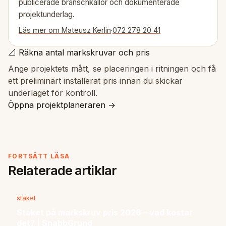
publicerade branschkällor och dokumenterade
projektunderlag.
Läs mer om Mateusz Kerlin
·
072 278 20 41
📐 Räkna antal markskruvar och pris
Ange projektets mått, se placeringen i ritningen och få
ett preliminärt installerat pris innan du skickar
underlaget för kontroll.
Öppna projektplaneraren →
FORTSÄTT LÄSA
Relaterade artiklar
staket
Staket på markskruv pris 2026 – vad kostar
det? | SnabbGrund