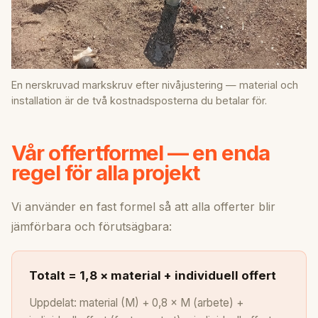
En nerskruvad markskruv efter nivåjustering — material och
installation är de två kostnadsposterna du betalar för.
Vår offertformel — en enda
regel för alla projekt
Vi använder en fast formel så att alla offerter blir
jämförbara och förutsägbara:
Totalt = 1,8 × material + individuell offert
Uppdelat: material (M) + 0,8 × M (arbete) +