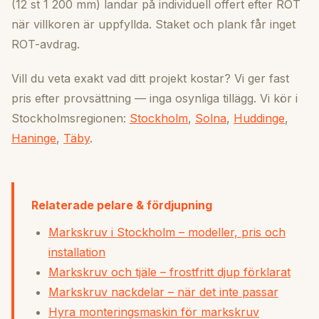
(12 st 1 200 mm) landar på individuell offert efter ROT
när villkoren är uppfyllda. Staket och plank får inget
ROT-avdrag.
Vill du veta exakt vad ditt projekt kostar? Vi ger fast
pris efter provsättning — inga osynliga tillägg. Vi kör i
Stockholmsregionen:
Stockholm
,
Solna
,
Huddinge
,
Haninge
,
Täby
.
Relaterade pelare & fördjupning
Markskruv i Stockholm – modeller, pris och
installation
Markskruv och tjäle – frostfritt djup förklarat
Markskruv nackdelar – när det inte passar
Hyra monteringsmaskin för markskruv