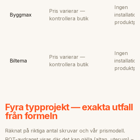
Ingen
Pris varierar —
Byggmax
installation 
kontrollera butik
produktpri
Ingen
Pris varierar —
Biltema
installation 
kontrollera butik
produktpri
Fyra typprojekt — exakta utfall
från formeln
Räknat på riktiga antal skruvar och vår prismodell.
ROT-avdraget visas där det kan gälla (altan, uterum) –