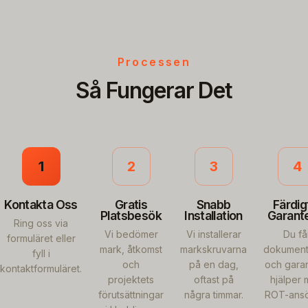
Processen
Så Fungerar Det
1
2
3
4
Kontakta Oss
Gratis
Snabb
Färdig
Platsbesök
Installation
Garant
Ring oss via
Vi bedömer
Vi installerar
Du få
formuläret eller
mark, åtkomst
markskruvarna
dokument
fyll i
och
på en dag,
och garant
kontaktformuläret.
projektets
oftast på
hjälper
förutsättningar
några timmar.
ROT-ansö