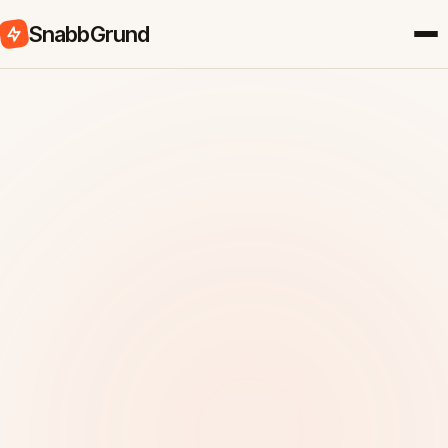
SnabbGrund