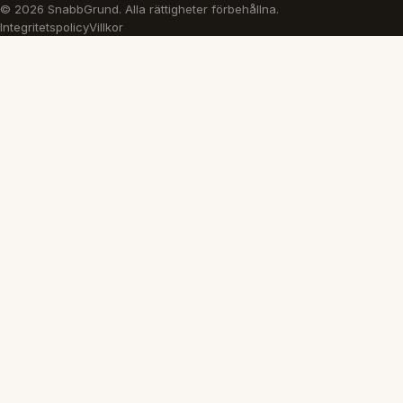
© 2026 SnabbGrund. Alla rättigheter förbehållna.
Integritetspolicy
Villkor