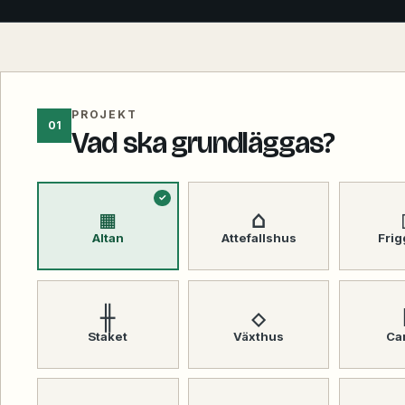
PROJEKT
01
Vad ska grundläggas?
▦
⌂
Altan
Attefallshus
Fri
╫
◇
Staket
Växthus
Ca