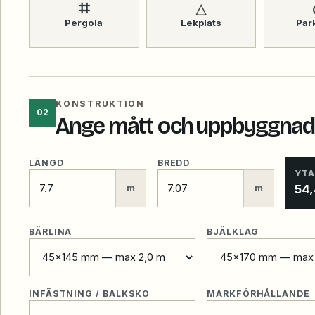
⌗
△
Pergola
Lekplats
Par
KONSTRUKTION
02
Ange mått och uppbyggnad
LÄNGD
BREDD
YTA
54
m
m
BÄRLINA
BJÄLKLAG
INFÄSTNING / BALKSKO
MARKFÖRHÅLLANDE