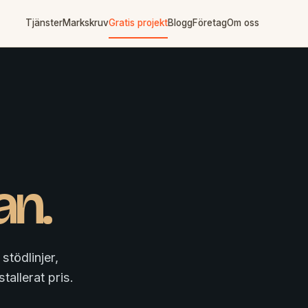
Tjänster
Markskruv
Gratis projekt
Blogg
Företag
Om oss
an.
stödlinjer,
tallerat pris.