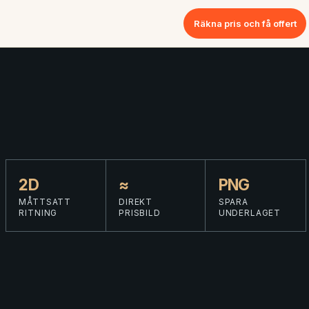
Räkna pris och få offert
2D
≈
PNG
MÅTTSATT
DIREKT
SPARA
RITNING
PRISBILD
UNDERLAGET