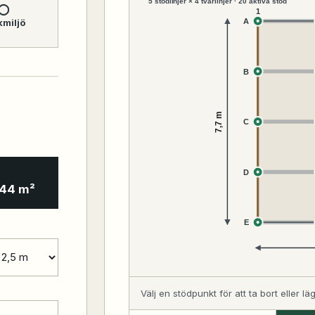
5 stödlinjer × 4 tvärlinjer · 20 aktiva stöd
○
1
kmiljö
A
B
7,7 m
C
D
,44 m²
E
Välj en stödpunkt för att ta bort eller l