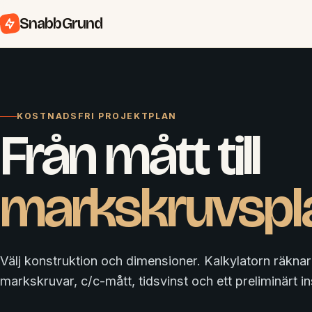
SnabbGrund
KOSTNADSFRI PROJEKTPLAN
Från mått till
markskruvspl
Välj konstruktion och dimensioner. Kalkylatorn räknar 
markskruvar, c/c-mått, tidsvinst och ett preliminärt ins