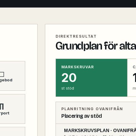
DIREKTRESULTAT
Grundplan för alt
MARKSKRUVAR
C
□
20
ggebod
st stöd
m
Π
PLANRITNING OVANIFRÅN
rport
Placering av stöd
MARKSKRUVSPLAN · OVANIFR