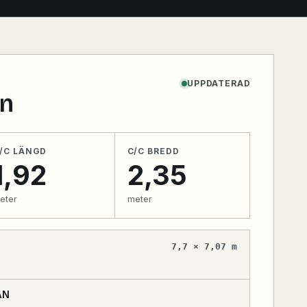
UPPDATERAD
an
/C LÄNGD
C/C BREDD
1,92
2,35
eter
meter
7,7 × 7,07 m
ÅN