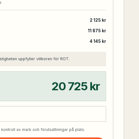
s
2 125 kr
11 875 kr
4 145 kr
stigheten uppfyller villkoren för ROT.
20 725 kr
r kontroll av mark och förutsättningar på plats.