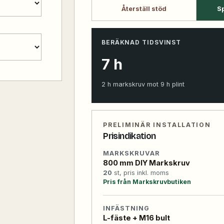
Återställ stöd
Sp
BERÄKNAD TIDSVINST
7
h
2
h markskruv mot
9
h plint
PRELIMINÄR INSTALLATION
Prisindikation
MARKSKRUVAR
800 mm DIY Markskruv
20
st, pris inkl. moms
Pris från Markskruvbutiken
INFÄSTNING
L-fäste + M16 bult