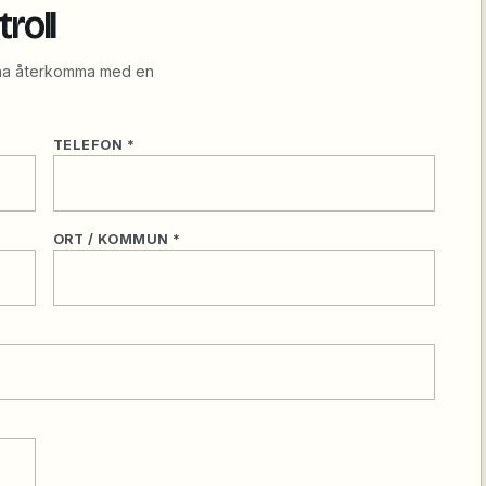
roll
nna återkomma med en
TELEFON *
ORT / KOMMUN *