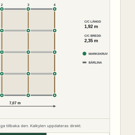
2
3
4
C/C LÄNGD
1,92 m
C/C BREDD
2,35 m
MARKSKRUV
BÄRLINA
7,07 m
ägga tillbaka den. Kalkylen uppdateras direkt.