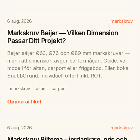
6 aug. 2026
markskruv
Markskruv Beijer — Vilken Dimension
Passar Ditt Projekt?
Beijer säljer Ø63, Ø76 och Ø89 mm markskruvar —
men rätt dimension avgör bärförmågan. Guide: välj
modell för altan, carport eller friggebod. Eller boka
SnabbGrund: individuell offert inkl. ROT.
markskruv
altan
carport
Öppna artikel
6 aug. 2026
markskruv
Markskruv Biltema – jordankare, pris och