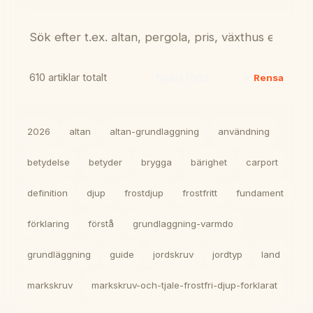
Sök i bloggen
610 artiklar totalt
Rensa
Sortera blogginlägg
2026
altan
altan-grundlaggning
användning
betydelse
betyder
brygga
bärighet
carport
definition
djup
frostdjup
frostfritt
fundament
förklaring
förstå
grundlaggning-varmdo
grundläggning
guide
jordskruv
jordtyp
land
markskruv
markskruv-och-tjale-frostfri-djup-forklarat