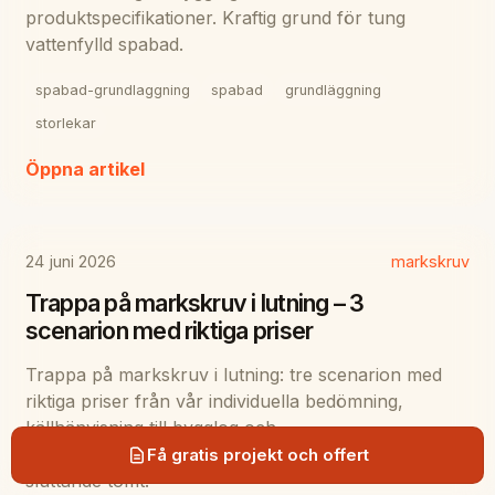
produktspecifikationer. Kraftig grund för tung
vattenfylld spabad.
spabad-grundlaggning
spabad
grundläggning
storlekar
Öppna artikel
24 juni 2026
markskruv
Trappa på markskruv i lutning – 3
scenarion med riktiga priser
Trappa på markskruv i lutning: tre scenarion med
riktiga priser från vår individuella bedömning,
källhänvisning till bygglog och
produktspecifikationer. Justerbar grund för
Få gratis projekt och offert
sluttande tomt.