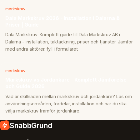
markskruv
Dala Markskruv 2026 - Installation i Dalarna &
Priser | Guide
Dala Markskruv: Komplett guide till Dala Markskruv AB i
Dalarna - installation, taktäckning, priser och tjänster. Jämför
med andra aktörer. fyll i formuläret
markskruv
Markskruv vs Jordankare - Komplett Jämförelse
och Guide 2026
Vad är skillnaden mellan markskruv och jordankare? Läs om
användningsområden, fördelar, installation och när du ska
välja markskruv framför jordankare.
SnabbGrund