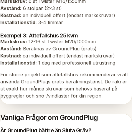
Markskruv:
6 st Twister M16/1550mm
Avstånd:
6 stolpar (2x3 st)
Kostnad:
en individuell offert (endast markskruvar)
Installationstid:
3-4 timmar
Exempel 3: Attefallshus 25 kvm
Markskruv:
12-16 st Twister M20/1000mm
Avstånd:
Beräknas av GroundPlug (gratis)
Kostnad:
ca individuell offert (endast markskruvar)
Installationstid:
1 dag med professionell utrustning
För större projekt som attefallshus rekommenderar vi att
använda GroundPlugs gratis beräkningstjänst. De räknar
ut exakt hur många skruvar som behövs baserat på
byggregler och snö-/vindlaster för din region.
Vanliga Frågor om GroundPlug
Är GroundPlug bättre än Sluta Gräv?