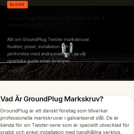
BLOGG
GroundPlug Markskruv - Komplett Guide &
Recension 2026
Allt om GroundPlug Twister markskruvar.
Kvalitet, priser, installation och
jämförelse med andra märken. Läs vår
opartiska guide innan du köper.
Vad Är GroundPlug Markskruv?
GroundPlug är ett danskt företag som tillverkar
professionella markskruvar i galvaniserat stål. De är
kända för sin Twister-serie som är speciellt utvecklad för
snabb och enkel installation med handhållna verktyg.