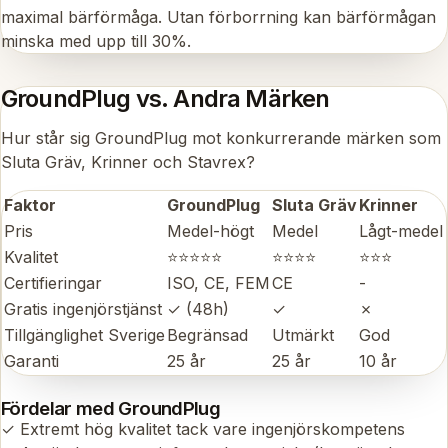
maximal bärförmåga. Utan förborrning kan bärförmågan
minska med upp till 30%.
GroundPlug vs. Andra Märken
Hur står sig GroundPlug mot konkurrerande märken som
Sluta Gräv, Krinner och Stavrex?
Faktor
GroundPlug
Sluta Gräv
Krinner
Pris
Medel-högt
Medel
Lågt-medel
Kvalitet
⭐⭐⭐⭐⭐
⭐⭐⭐⭐
⭐⭐⭐
Certifieringar
ISO, CE, FEM
CE
-
Gratis ingenjörstjänst
✓ (48h)
✓
✗
Tillgänglighet Sverige
Begränsad
Utmärkt
God
Garanti
25 år
25 år
10 år
Fördelar med GroundPlug
✓ Extremt hög kvalitet tack vare ingenjörskompetens