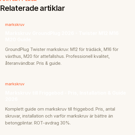
Relaterade artiklar
markskruv
Markskruv GroundPlug 2026 - Twister M12 M16
M20 Guide
GroundPlug Twister markskruv: M12 för trädäck, M16 för
växthus, M20 för attefallshus. Professionell kvalitet,
återanvändbar. Pris & guide.
markskruv
Markskruv till Friggebod - Pris, Installation & Guide
2026
Komplett guide om markskruv till friggebod. Pris, antal
skruvar, installation och varför markskruv är bättre än
betongplintar. ROT-avdrag 30%.