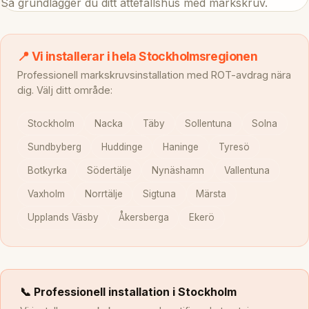
Så grundlägger du ditt attefallshus med markskruv.
📍 Vi installerar i hela Stockholmsregionen
Professionell markskruvsinstallation med ROT-avdrag nära
dig. Välj ditt område:
Stockholm
Nacka
Täby
Sollentuna
Solna
Sundbyberg
Huddinge
Haninge
Tyresö
Botkyrka
Södertälje
Nynäshamn
Vallentuna
Vaxholm
Norrtälje
Sigtuna
Märsta
Upplands Väsby
Åkersberga
Ekerö
📞 Professionell installation i Stockholm