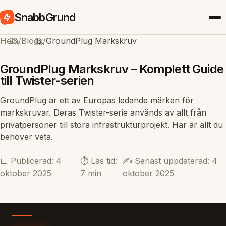
SnabbGrund
Hem
/
Blogg
/
GroundPlug Markskruv
GroundPlug Markskruv – Komplett Guide
till Twister-serien
GroundPlug är ett av Europas ledande märken för
markskruvar. Deras Twister-serie används av allt från
privatpersoner till stora infrastrukturprojekt. Här är allt du
behöver veta.
📅 Publicerad: 4
⏱️ Läs tid:
✍️ Senast uppdaterad: 4
oktober 2025
7 min
oktober 2025