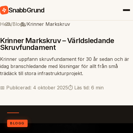
SnabbGrund
Hem
/
Blogg
/
Krinner Markskruv
Krinner Markskruv – Världsledande
Skruvfundament
Krinner uppfann skruvfundament för 30 år sedan och är
idag branschledande med lösningar för allt från små
trädäck till stora infrastrukturprojekt.
📅 Publicerad: 4 oktober 2025
⏱️ Läs tid: 6 min
BLOGG