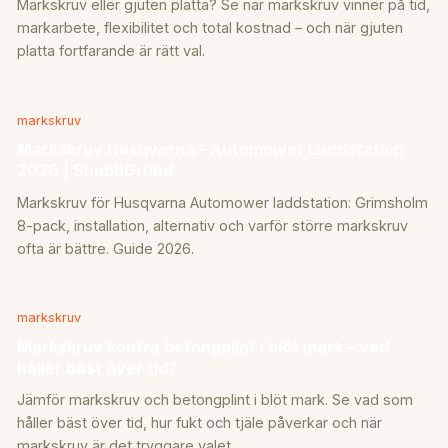
Markskruv eller gjuten platta? Se när markskruv vinner på tid,
markarbete, flexibilitet och total kostnad – och när gjuten
platta fortfarande är rätt val.
markskruv
Markskruv Husqvarna - Automower Laddstation
2026 | SnabbGrund
Markskruv för Husqvarna Automower laddstation: Grimsholm
8-pack, installation, alternativ och varför större markskruv
ofta är bättre. Guide 2026.
markskruv
Markskruv kontra betongplint i blöt mark – vad
håller bäst över tid?
Jämför markskruv och betongplint i blöt mark. Se vad som
håller bäst över tid, hur fukt och tjäle påverkar och när
markskruv är det tryggare valet.