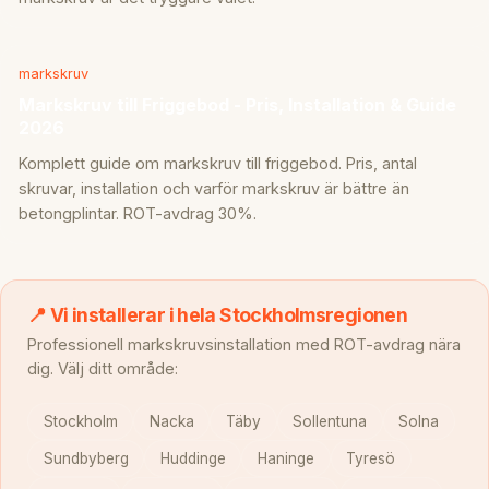
markskruv
Markskruv till Friggebod - Pris, Installation & Guide
2026
Komplett guide om markskruv till friggebod. Pris, antal
skruvar, installation och varför markskruv är bättre än
betongplintar. ROT-avdrag 30%.
📍 Vi installerar i hela Stockholmsregionen
Professionell markskruvsinstallation med ROT-avdrag nära
dig. Välj ditt område:
Stockholm
Nacka
Täby
Sollentuna
Solna
Sundbyberg
Huddinge
Haninge
Tyresö