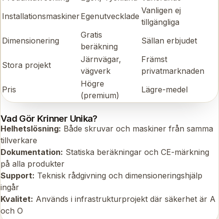
Vanligen ej
Installationsmaskiner
Egenutvecklade
tillgängliga
Gratis
Dimensionering
Sällan erbjudet
beräkning
Järnvägar,
Främst
Stora projekt
vägverk
privatmarknaden
Högre
Pris
Lägre-medel
(premium)
Vad Gör Krinner Unika?
Helhetslösning:
Både skruvar och maskiner från samma
tillverkare
Dokumentation:
Statiska beräkningar och CE-märkning
på alla produkter
Support:
Teknisk rådgivning och dimensioneringshjälp
ingår
Kvalitet:
Används i infrastrukturprojekt där säkerhet är A
och O