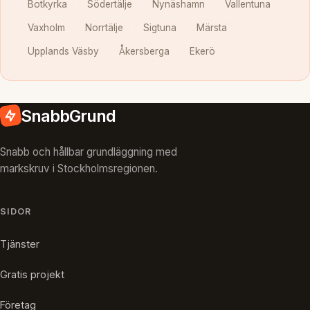
Botkyrka
Södertälje
Nynäshamn
Vallentuna
Vaxholm
Norrtälje
Sigtuna
Märsta
Upplands Väsby
Åkersberga
Ekerö
SnabbGrund
Snabb och hållbar grundläggning med
markskruv i Stockholmsregionen.
SIDOR
Tjänster
Gratis projekt
Företag