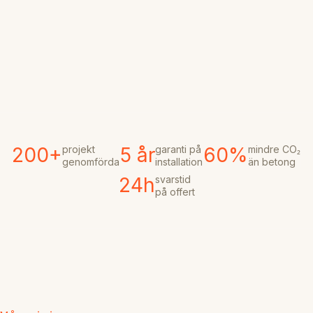
projekt
garanti på
mindre CO₂
200+
5 år
60%
genomförda
installation
än betong
svarstid
24h
på offert