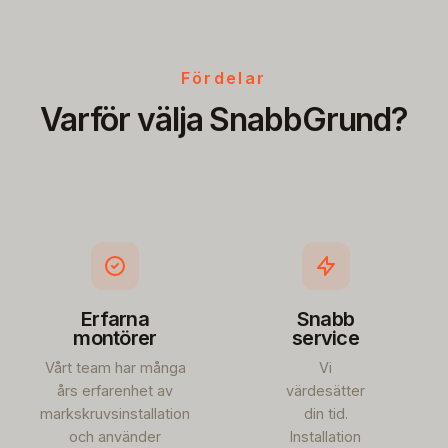
Fördelar
Varför välja SnabbGrund?
Erfarna
Snabb
montörer
service
Vårt team har många
Vi
års erfarenhet av
värdesätter
markskruvsinstallation
din tid.
och använder
Installation