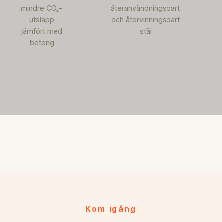
mindre CO₂-
återanvändningsbart
utsläpp
och återvinningsbart
jämfört med
stål
betong
Kom igång