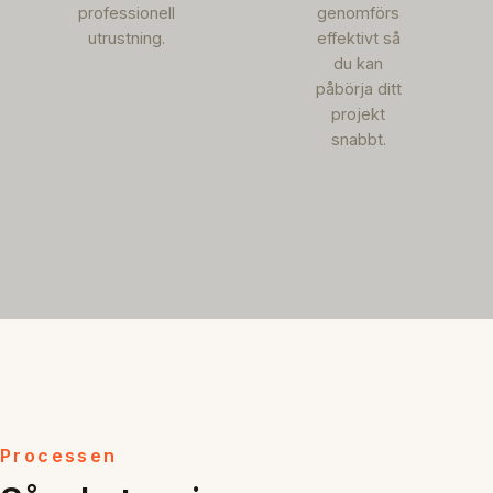
professionell
genomförs
utrustning.
effektivt så
du kan
påbörja ditt
projekt
snabbt.
Processen