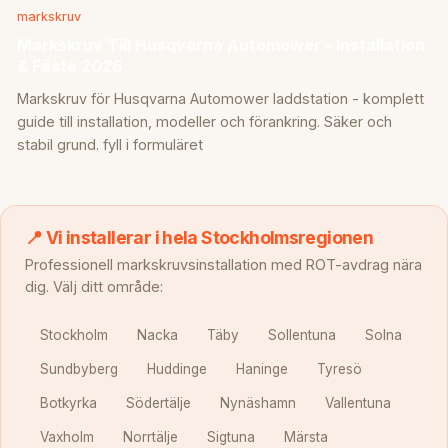
markskruv
Markskruv Till Husqvarna Automower - Installation
& Fäste 2026
Markskruv för Husqvarna Automower laddstation - komplett
guide till installation, modeller och förankring. Säker och
stabil grund. fyll i formuläret
📍 Vi installerar i hela Stockholmsregionen
Professionell markskruvsinstallation med ROT-avdrag nära
dig. Välj ditt område:
Stockholm
Nacka
Täby
Sollentuna
Solna
Sundbyberg
Huddinge
Haninge
Tyresö
Botkyrka
Södertälje
Nynäshamn
Vallentuna
Vaxholm
Norrtälje
Sigtuna
Märsta