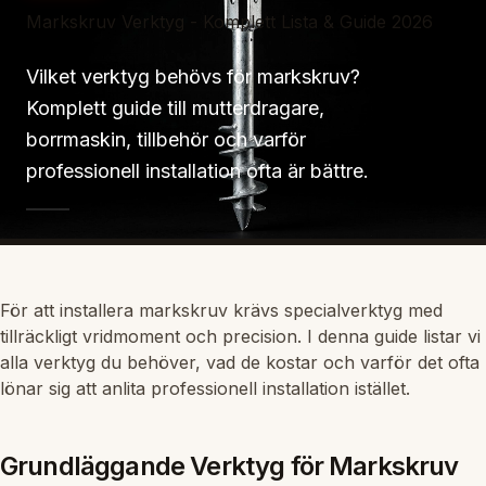
Markskruv Verktyg - Komplett Lista & Guide 2026
Vilket verktyg behövs för markskruv?
Komplett guide till mutterdragare,
borrmaskin, tillbehör och varför
professionell installation ofta är bättre.
För att installera markskruv krävs specialverktyg med
tillräckligt vridmoment och precision. I denna guide listar vi
alla verktyg du behöver, vad de kostar och varför det ofta
lönar sig att anlita professionell installation istället.
Grundläggande Verktyg för Markskruv