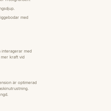
ngsdjup.
friggebodar med
 interagerar med
mer kraft vid
ension är optimerad
askinutrustning.
ängd.