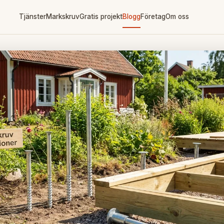
Tjänster
Markskruv
Gratis projekt
Blogg
Företag
Om oss