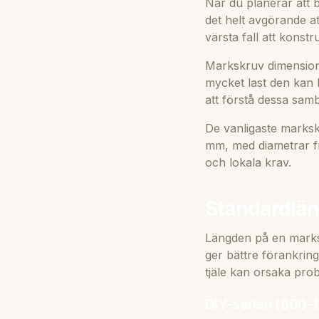
När du planerar att 
det helt avgörande att 
värsta fall att konstr
Markskruv dimensione
mycket last den kan 
att förstå dessa samb
De vanligaste marks
mm, med diametrar fr
och lokala krav.
Standardlän
Längden på en marksk
ger bättre förankring
tjäle kan orsaka pro
DIY-serien (800-