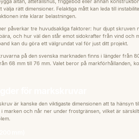
bygga altan, attefallshus, friggebod eller annan konstrukti
välja rätt dimensioner. Felaktiga mått kan leda till instabilitet
uktionen inte klarar belastningen.
r påverkar tre huvudsakliga faktorer: hur djupt skruven 
bära, och hur väl den står emot sidokrafter från vind och
and kan du göra ett välgrundat val för just ditt projekt.
kruvarna på den svenska marknaden finns i längder från 8
ån 68 mm till 76 mm. Valet beror på markförhållanden, ko
gder för markskruvar
ruv är kanske den viktigaste dimensionen att ta hänsyn til
 i marken och når ner under frostgränsen, vilket är särskilt 
blem.
1200 mm)