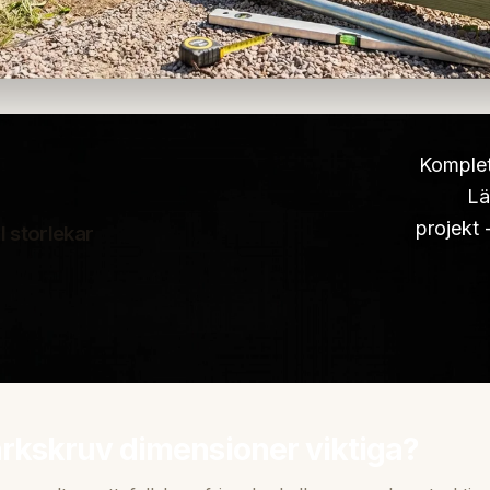
Komplet
Lä
projekt 
l storlekar
arkskruv dimensioner viktiga?