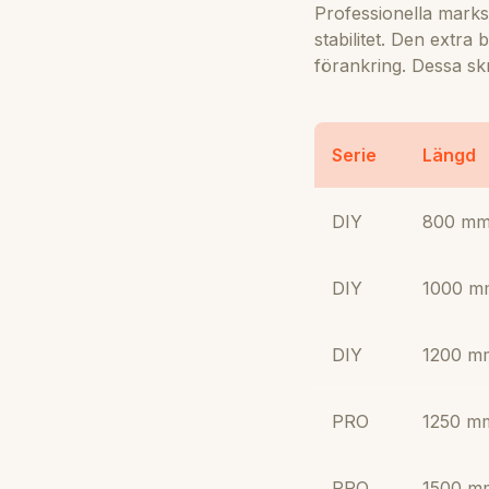
Professionella marks
stabilitet. Den extra
förankring. Dessa skr
Serie
Längd
DIY
800 m
DIY
1000 m
DIY
1200 m
PRO
1250 m
PRO
1500 m