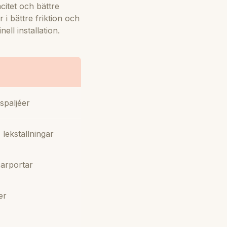
citet och bättre
 i bättre friktion och
ll installation.
 spaljéer
lekställningar
carportar
er