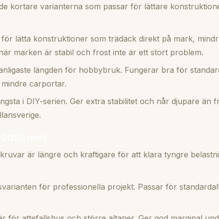
e kortare varianterna som passar för lättare konstruktioner
för lätta konstruktioner som trädäck direkt på mark, mind
t när marken är stabil och frost inte är ett stort problem.
nligaste längden för hobbybruk. Fungerar bra för standar
 mindre carportar.
ngsta i DIY-serien. Ger extra stabilitet och når djupare än 
llansverige.
0-2050 mm)
kruvar är längre och kraftigare för att klara tyngre belast
svarianten för professionella projekt. Passar för standarda
r för attefallshus och större altaner. Ger god marginal un