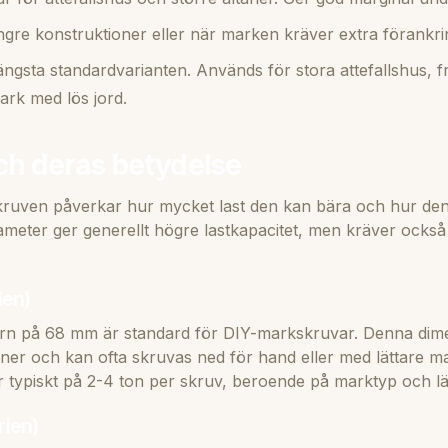
ngre konstruktioner eller när marken kräver extra förankri
ängsta standardvarianten. Används för stora attefallshus, 
mark med lös jord.
ch deras betydelse
ruven påverkar hur mycket last den kan bära och hur den
ameter ger generellt högre lastkapacitet, men kräver också 
ien)
rn på 68 mm är standard för DIY-markskruvar. Denna dim
ioner och kan ofta skruvas ned för hand eller med lättare m
er typiskt på 2-4 ton per skruv, beroende på marktyp och l
ien)