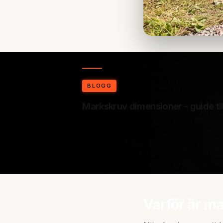
BLOGG
Markskruv dimensioner - guide til
Varför är m