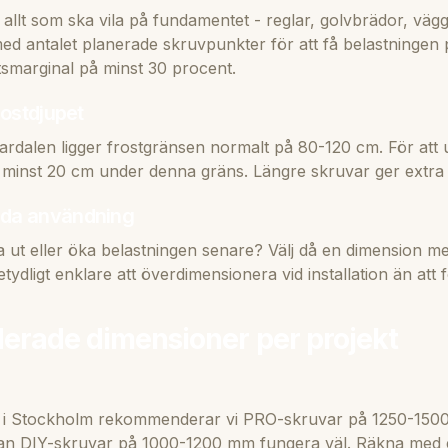
allt som ska vila på fundamentet - reglar, golvbrädor, vägg
med antalet planerade skruvpunkter för att få belastningen 
tsmarginal på minst 30 procent.
rostdjupet
rdalen ligger frostgränsen normalt på 80-120 cm. För att u
minst 20 cm under denna gräns. Längre skruvar ger extra 
ida användning
a ut eller öka belastningen senare? Välj då en dimension m
tydligt enklare att överdimensionera vid installation än att f
rade dimensioner per projekt
n i Stockholm rekommenderar vi PRO-skruvar på 1250-1500
kan DIY-skruvar på 1000-1200 mm fungera väl. Räkna med 