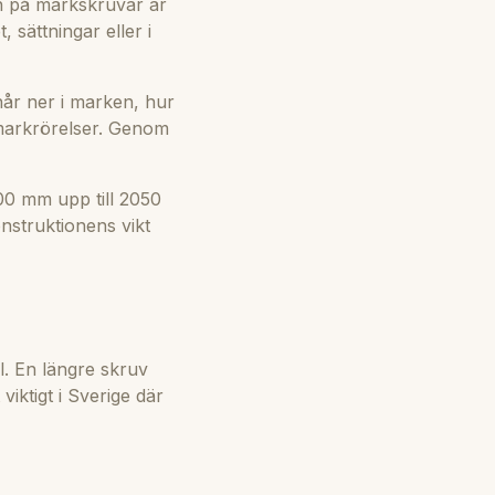
on på markskruvar är
, sättningar eller i
når ner i marken, hur
 markrörelser. Genom
00 mm upp till 2050
nstruktionens vikt
l. En längre skruv
viktigt i Sverige där