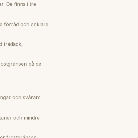
. De finns i tre
re förråd och enklare
d trädäck,
frostgränsen på de
ningar och svårare
ltaner och mindre
der frostgränsen.