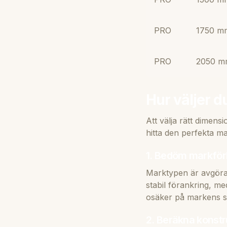
PRO
1750 m
PRO
2050 m
Hur väljer 
Att välja rätt dimens
hitta den perfekta ma
1. Bedöm markför
Marktypen är avgöran
stabil förankring, m
osäker på markens s
2. Beräkna konstr