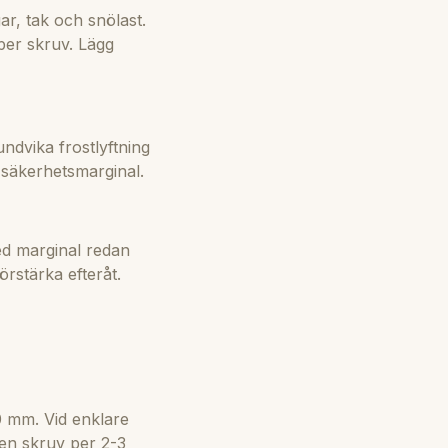
ar, tak och snölast.
per skruv. Lägg
ndvika frostlyftning
säkerhetsmarginal.
ed marginal redan
örstärka efteråt.
 mm. Vid enklare
en skruv per 2-3