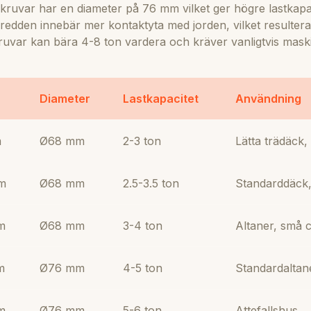
kruvar har en diameter på 76 mm vilket ger högre lastkapa
 bredden innebär mer kontaktyta med jorden, vilket resulterar
uvar kan bära 4-8 ton vardera och kräver vanligtvis maskine
Diameter
Lastkapacitet
Användning
m
Ø68 mm
2-3 ton
Lätta trädäck,
m
Ø68 mm
2.5-3.5 ton
Standarddäck, 
m
Ø68 mm
3-4 ton
Altaner, små 
m
Ø76 mm
4-5 ton
Standardaltan
m
Ø76 mm
5-6 ton
Attefallshus