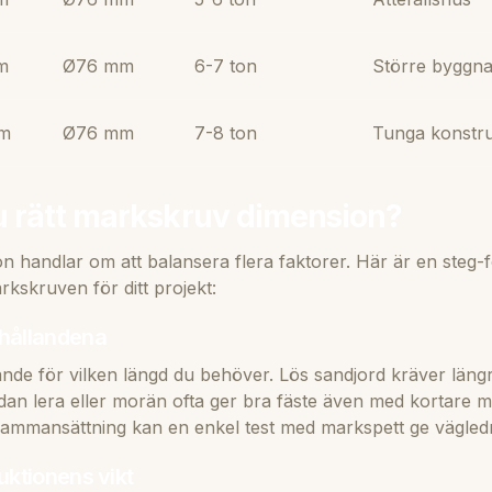
m
Ø76 mm
6-7 ton
Större byggn
m
Ø76 mm
7-8 ton
Tunga konstru
du rätt markskruv dimension?
ion handlar om att balansera flera faktorer. Här är en steg-f
rkskruven för ditt projekt:
hållandena
de för vilken längd du behöver. Lös sandjord kräver längr
edan lera eller morän ofta ger bra fäste även med kortare 
ammansättning kan en enkel test med markspett ge vägled
uktionens vikt