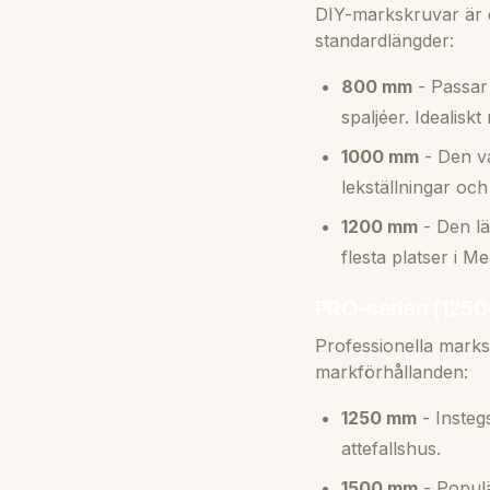
DIY-markskruvar är d
standardlängder:
800 mm
- Passar 
spaljéer. Idealisk
1000 mm
- Den va
lekställningar och
1200 mm
- Den lä
flesta platser i Me
PRO-serien (125
Professionella marks
markförhållanden:
1250 mm
- Insteg
attefallshus.
1500 mm
- Populä