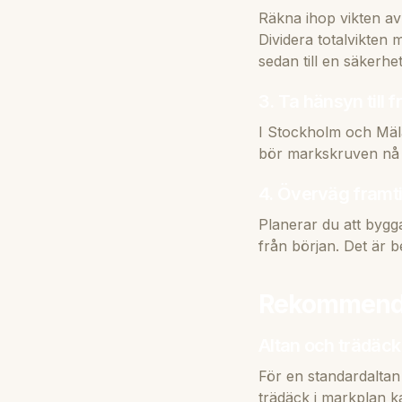
Räkna ihop vikten av 
Dividera totalvikten 
sedan till en säkerhe
3. Ta hänsyn till f
I Stockholm och Mäla
bör markskruven nå 
4. Överväg framt
Planerar du att bygg
från början. Det är be
Rekommende
Altan och trädäck
För en standardalta
trädäck i markplan 