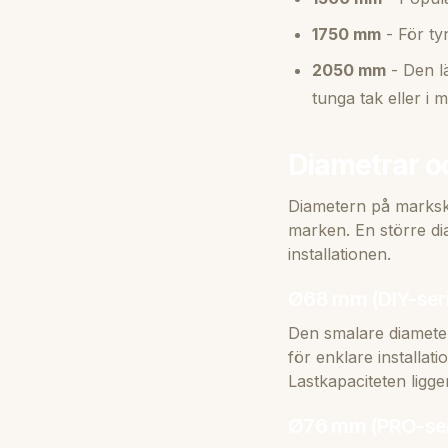
1750 mm
- För ty
2050 mm
- Den l
tunga tak eller i 
Diametrar o
Diametern på marksk
marken. En större di
installationen.
Ø68 mm (DIY-ser
Den smalare diamete
för enklare installat
Lastkapaciteten ligg
Ø76 mm (PRO-ser