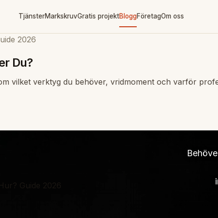
Tjänster
Markskruv
Gratis projekt
Blogg
Företag
Om oss
Guide 2026
er Du?
vilket verktyg du behöver, vridmoment och varför professio
Behöver
 Hur? Guide 2026