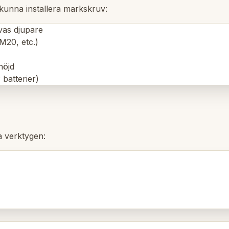
 kunna installera markskruv:
vas djupare
M20, etc.)
höjd
batterier)
a verktygen: