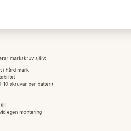
erar markskruv själv:
t i hård mark
abilitet
-10 skruvar per batteri)
ill
 vid egen montering