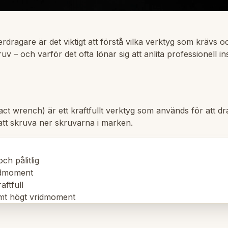
rdragare är det viktigt att förstå vilka verktyg som krävs 
 och varför det ofta lönar sig att anlita professionell insta
ct wrench) är ett kraftfullt verktyg som används för att d
tt skruva ner skruvarna i marken.
ch pålitlig
idmoment
ftfull
emt högt vridmoment