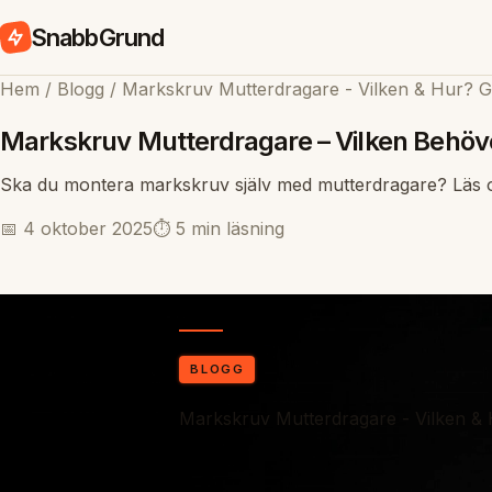
SnabbGrund
Hem
/
Blogg
/
Markskruv Mutterdragare - Vilken & Hur? 
Markskruv Mutterdragare – Vilken Behöv
Ska du montera markskruv själv med mutterdragare? Läs om 
📅 4 oktober 2025
⏱️ 5 min läsning
BLOGG
Markskruv Mutterdragare - Vilken &