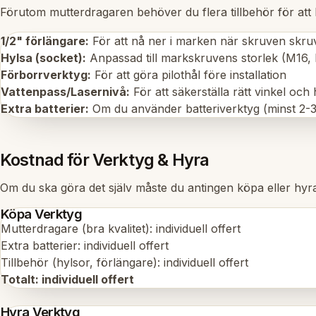
Förutom mutterdragaren behöver du flera tillbehör för att
1/2" förlängare:
För att nå ner i marken när skruven skru
Hylsa (socket):
Anpassad till markskruvens storlek (M16, 
Förborrverktyg:
För att göra pilothål före installation
Vattenpass/Lasernivå:
För att säkerställa rätt vinkel och 
Extra batterier:
Om du använder batteriverktyg (minst 2-3 
Kostnad för Verktyg & Hyra
Om du ska göra det själv måste du antingen köpa eller hyr
Köpa Verktyg
Mutterdragare (bra kvalitet): individuell offert
Extra batterier: individuell offert
Tillbehör (hylsor, förlängare): individuell offert
Totalt: individuell offert
Hyra Verktyg