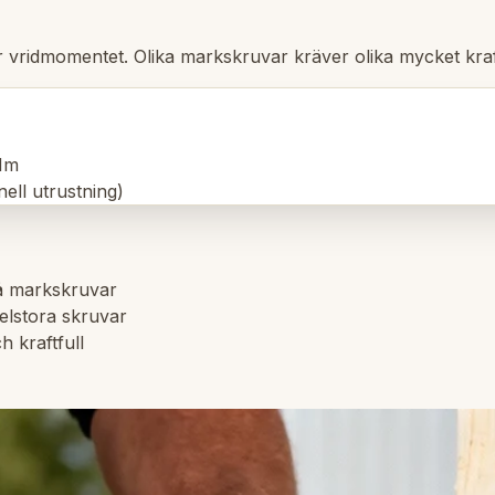
är vridmomentet. Olika markskruvar kräver olika mycket kr
Nm
ll utrustning)
å markskruvar
elstora skruvar
 kraftfull