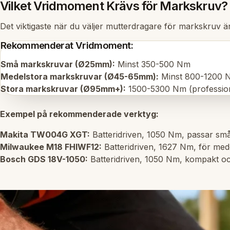
Vilket Vridmoment Krävs för Markskruv?
Det viktigaste när du väljer mutterdragare för markskruv 
Rekommenderat Vridmoment:
Små markskruvar (Ø25mm):
Minst 350-500 Nm
Medelstora markskruvar (Ø45-65mm):
Minst 800-1200 
Stora markskruvar (Ø95mm+):
1500-5300 Nm (professione
Exempel på rekommenderade verktyg:
Makita TW004G XGT:
Batteridriven, 1050 Nm, passar sm
Milwaukee M18 FHIWF12:
Batteridriven, 1627 Nm, för med
Bosch GDS 18V-1050:
Batteridriven, 1050 Nm, kompakt och