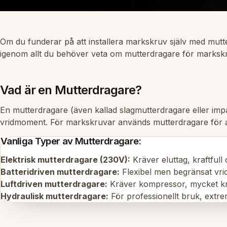
Om du funderar på att installera markskruv själv med mutte
igenom allt du behöver veta om mutterdragare för markskruv –
Vad är en Mutterdragare?
En mutterdragare (även kallad slagmutterdragare eller impa
vridmoment. För markskruvar används mutterdragare för a
Vanliga Typer av Mutterdragare:
Elektrisk mutterdragare (230V):
Kräver eluttag, kraftfull o
Batteridriven mutterdragare:
Flexibel men begränsat vr
Luftdriven mutterdragare:
Kräver kompressor, mycket kra
Hydraulisk mutterdragare:
För professionellt bruk, extr