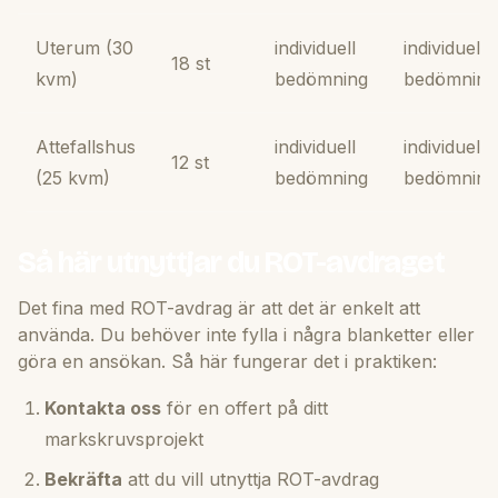
Uterum (30
individuell
individuell
18 st
kvm)
bedömning
bedömning
Attefallshus
individuell
individuell
12 st
(25 kvm)
bedömning
bedömning
Så här utnyttjar du ROT-avdraget
Det fina med ROT-avdrag är att det är enkelt att
använda. Du behöver inte fylla i några blanketter eller
göra en ansökan. Så här fungerar det i praktiken:
Kontakta oss
för en offert på ditt
markskruvsprojekt
Bekräfta
att du vill utnyttja ROT-avdrag