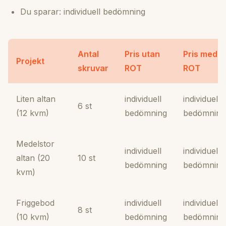
Du sparar: individuell bedömning
Antal
Pris utan
Pris med
Projekt
skruvar
ROT
ROT
Liten altan
individuell
individuell
6 st
(12 kvm)
bedömning
bedömning
Medelstor
individuell
individuell
altan (20
10 st
bedömning
bedömning
kvm)
Friggebod
individuell
individuell
8 st
(10 kvm)
bedömning
bedömning