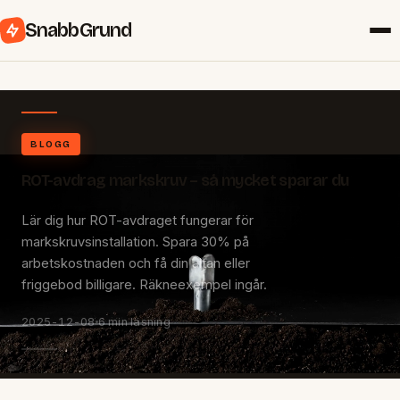
SnabbGrund
BLOGG
ROT-avdrag markskruv – så mycket sparar du
Lär dig hur ROT-avdraget fungerar för
markskruvsinstallation. Spara 30% på
arbetskostnaden och få din altan eller
friggebod billigare. Räkneexempel ingår.
2025-12-08
6 min läsning