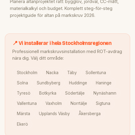
Planera altanprojektet rätt: bygglov, jordval, CC-mått,
materialkalkyl och budget. Komplett steg-för-steg
projektguide för altan på markskruv 2026.
📍 Vi installerar i hela Stockholmsregionen
Professionell markskruvsinstallation med ROT-avdrag
nära dig. Välj ditt område:
Stockholm
Nacka
Täby
Sollentuna
Solna
Sundbyberg
Huddinge
Haninge
Tyresö
Botkyrka
Södertälje
Nynäshamn
Vallentuna
Vaxholm
Norrtälje
Sigtuna
Märsta
Upplands Väsby
Åkersberga
Ekerö