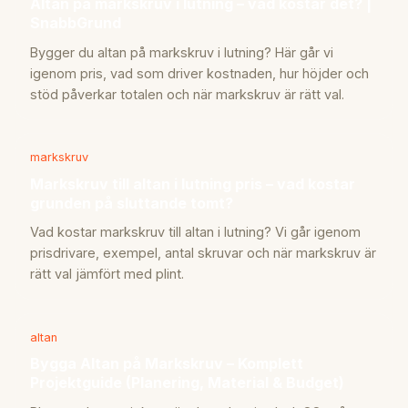
Altan på markskruv i lutning – vad kostar det? |
SnabbGrund
Bygger du altan på markskruv i lutning? Här går vi
igenom pris, vad som driver kostnaden, hur höjder och
stöd påverkar totalen och när markskruv är rätt val.
markskruv
Markskruv till altan i lutning pris – vad kostar
grunden på sluttande tomt?
Vad kostar markskruv till altan i lutning? Vi går igenom
prisdrivare, exempel, antal skruvar och när markskruv är
rätt val jämfört med plint.
altan
Bygga Altan på Markskruv – Komplett
Projektguide (Planering, Material & Budget)