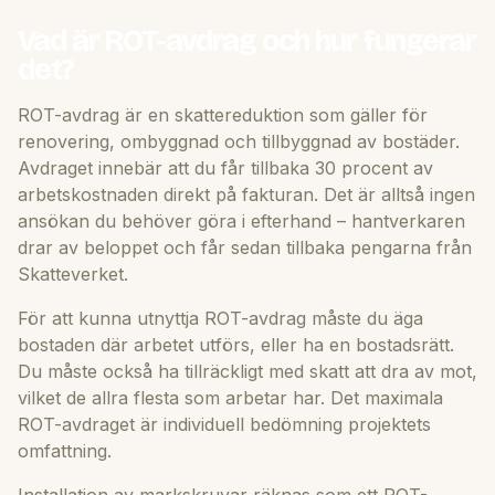
Vad är ROT-avdrag och hur fungerar
det?
ROT-avdrag är en skattereduktion som gäller för
renovering, ombyggnad och tillbyggnad av bostäder.
Avdraget innebär att du får tillbaka 30 procent av
arbetskostnaden direkt på fakturan. Det är alltså ingen
ansökan du behöver göra i efterhand – hantverkaren
drar av beloppet och får sedan tillbaka pengarna från
Skatteverket.
För att kunna utnyttja ROT-avdrag måste du äga
bostaden där arbetet utförs, eller ha en bostadsrätt.
Du måste också ha tillräckligt med skatt att dra av mot,
vilket de allra flesta som arbetar har. Det maximala
ROT-avdraget är individuell bedömning projektets
omfattning.
Installation av markskruvar räknas som ett ROT-