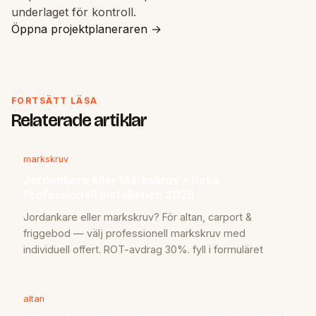
underlaget för kontroll.
Öppna projektplaneraren →
FORTSÄTT LÄSA
Relaterade artiklar
markskruv
Jordankare eller Markskruv – Boka
Professionell Installation 2026
Jordankare eller markskruv? För altan, carport &
friggebod — välj professionell markskruv med
individuell offert. ROT-avdrag 30%. fyll i formuläret
altan