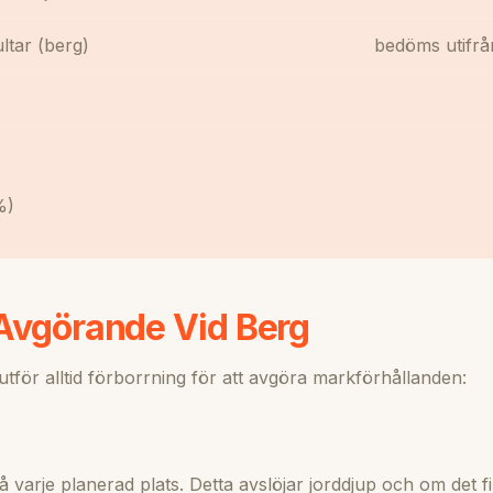
ltar (berg)
bedöms utifrå
%)
 Avgörande Vid Berg
 utför alltid förborrning för att avgöra markförhållanden:
 varje planerad plats. Detta avslöjar jorddjup och om det f