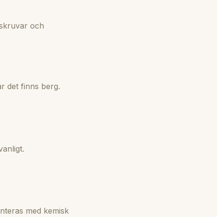
rkskruvar och
r det finns berg.
anligt.
monteras med kemisk