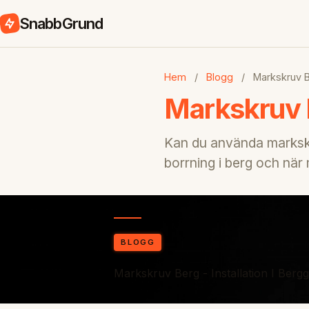
SnabbGrund
Hem
/
Blogg
/
Markskruv 
Markskruv I
Kan du använda markskru
borrning i berg och när
BLOGG
Markskruv Berg - Installation I Ber