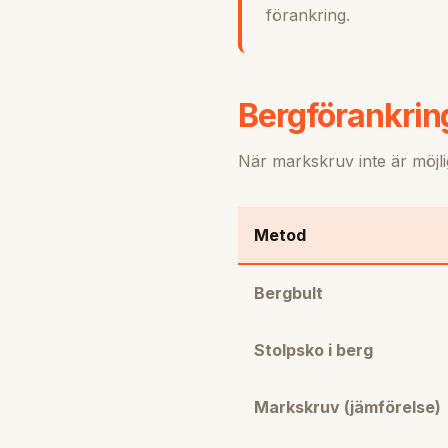
förankring.
Bergförankrin
När markskruv inte är möjl
Metod
Bergbult
Stolpsko i berg
Markskruv (jämförelse)