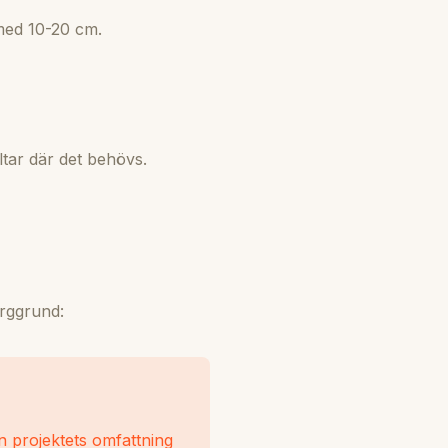
 med 10-20 cm.
tar där det behövs.
erggrund:
n projektets omfattning