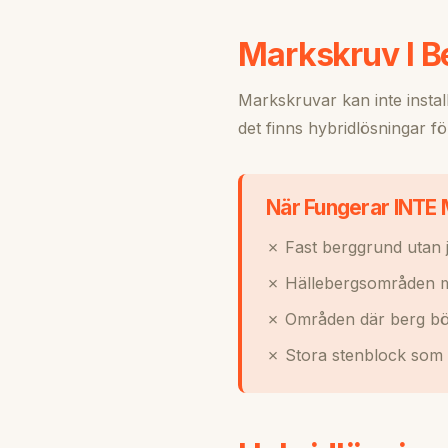
Markskruv I Be
Markskruvar kan inte install
det finns hybridlösningar 
När Fungerar INTE
✗ Fast berggrund utan 
✗ Hällebergsområden me
✗ Områden där berg bö
✗ Stora stenblock som in