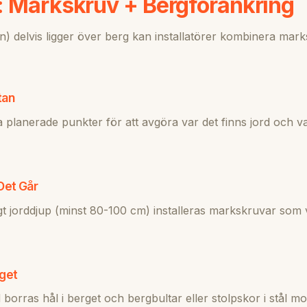
: Markskruv + Bergförankring
tan) delvis ligger över berg kan installatörer kombinera ma
tan
la planerade punkter för att avgöra var det finns jord och va
Det Går
gt jorddjup (minst 80-100 cm) installeras markskruvar som v
rget
 borras hål i berget och bergbultar eller stolpskor i stål 