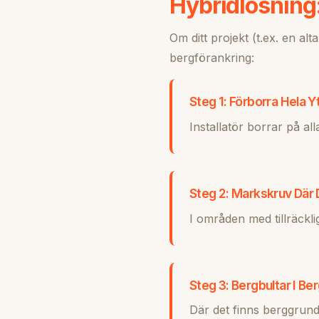
Hybridlösning
Om ditt projekt (t.ex. en al
bergförankring:
Steg 1: Förborra Hela Y
Installatör borrar på al
Steg 2: Markskruv Där 
I områden med tillräckli
Steg 3: Bergbultar I Be
Där det finns berggrund