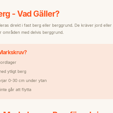
rg - Vad Gäller?
eras direkt i fast berg eller berggrund. De kräver jord eller
för områden med delvis berggrund.
 Markskruv?
jordlager
d ytligt berg
rjar 0-30 cm under ytan
te går att flytta