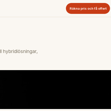
Räkna pris och få offert
l hybridlösningar,