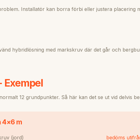
problem. Installatör kan borra förbi eller justera placering
vänd hybridlösning med markskruv där det går och bergbul
 - Exempel
ormalt 12 grundpunkter. Så här kan det se ut vid delvis b
n 4×6 m
ruv (jord)
bedöms utifrå