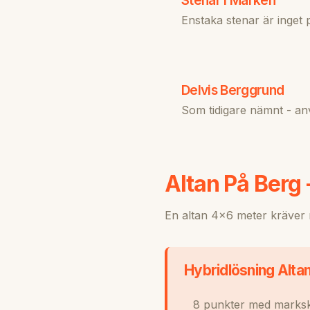
Stenar I Marken
Enstaka stenar är inget 
Delvis Berggrund
Som tidigare nämnt - an
Altan På Berg
En altan 4×6 meter kräver n
Hybridlösning Alta
8 punkter med marksk