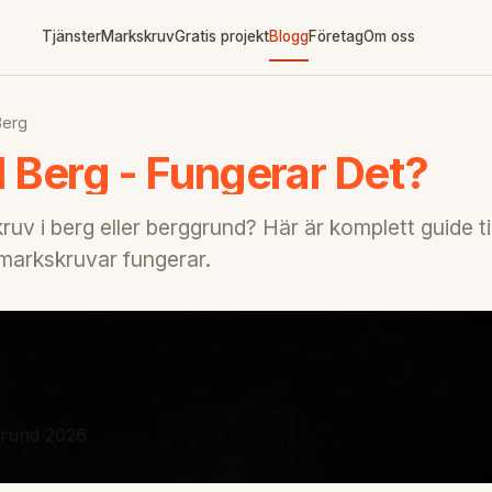
Tjänster
Markskruv
Gratis projekt
Blogg
Företag
Om oss
Berg
 Berg - Fungerar Det?
v i berg eller berggrund? Här är komplett guide til
 markskruvar fungerar.
ggrund 2026