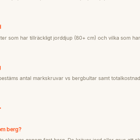
d
r som har tillräckligt jorddjup (80+ cm) och vilka som har
g
bestäms antal markskruvar vs bergbultar samt totalkostnad
r
om berg?