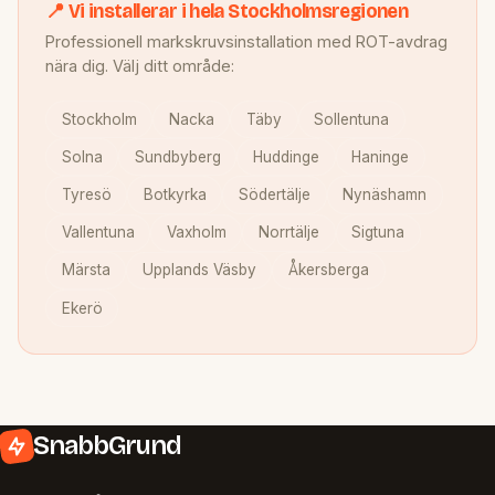
📍 Vi installerar i hela Stockholmsregionen
Professionell markskruvsinstallation med ROT-avdrag
nära dig. Välj ditt område:
Stockholm
Nacka
Täby
Sollentuna
Solna
Sundbyberg
Huddinge
Haninge
Tyresö
Botkyrka
Södertälje
Nynäshamn
Vallentuna
Vaxholm
Norrtälje
Sigtuna
Märsta
Upplands Väsby
Åkersberga
Ekerö
SnabbGrund