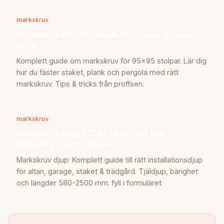
markskruv
Markskruv 95x95 - Guide till Stolpar & Staket
2026
Komplett guide om markskruv för 95x95 stolpar. Lär dig
hur du fäster staket, plank och pergola med rätt
markskruv. Tips & tricks från proffsen.
markskruv
Markskruv Djup 2026 - Hur Djupt Ska
Markskruv Sitta? Guide
Markskruv djup: Komplett guide till rätt installationsdjup
för altan, garage, staket & trädgård. Tjäldjup, bärighet
och längder 580-2500 mm. fyll i formuläret