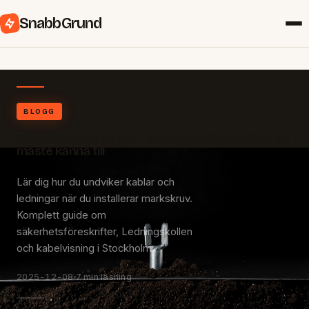
SnabbGrund
BLOGG
Markskruv och kablar – säkerhetsföreskrifter du
måste känna till
Lär dig hur du undviker kablar och
ledningar när du installerar markskruv.
Komplett guide om
säkerhetsföreskrifter, Ledningskollen
och kabelvisning i Stockholm.
2025-12-08
7 min läsning