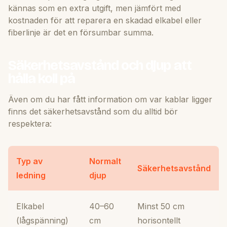
kännas som en extra utgift, men jämfört med
kostnaden för att reparera en skadad elkabel eller
fiberlinje är det en försumbar summa.
Säkerhetsavstånd och djup att
hålla koll på
Även om du har fått information om var kablar ligger
finns det säkerhetsavstånd som du alltid bör
respektera:
Typ av
Normalt
Säkerhetsavstånd
ledning
djup
Elkabel
40–60
Minst 50 cm
(lågspänning)
cm
horisontellt