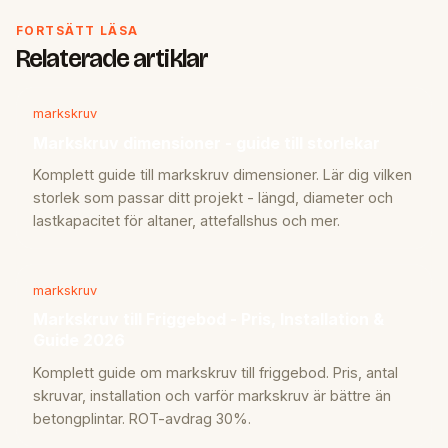
FORTSÄTT LÄSA
Relaterade artiklar
markskruv
Markskruv dimensioner - guide till storlekar
Komplett guide till markskruv dimensioner. Lär dig vilken
storlek som passar ditt projekt - längd, diameter och
lastkapacitet för altaner, attefallshus och mer.
markskruv
Markskruv till Friggebod - Pris, Installation &
Guide 2026
Komplett guide om markskruv till friggebod. Pris, antal
skruvar, installation och varför markskruv är bättre än
betongplintar. ROT-avdrag 30%.