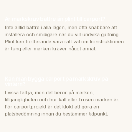
Är markskruv bättre än plint till carport?
Inte alltid bättre i alla lägen, men ofta snabbare att
installera och smidigare när du vill undvika gjutning.
Plint kan fortfarande vara rätt val om konstruktionen
är tung eller marken kräver något annat.
Kan man bygga carport på markskruv på
vintern?
I vissa fall ja, men det beror på marken,
tillgängligheten och hur kall eller frusen marken är.
För carportprojekt är det klokt att göra en
platsbedömning innan du bestämmer tidpunkt.