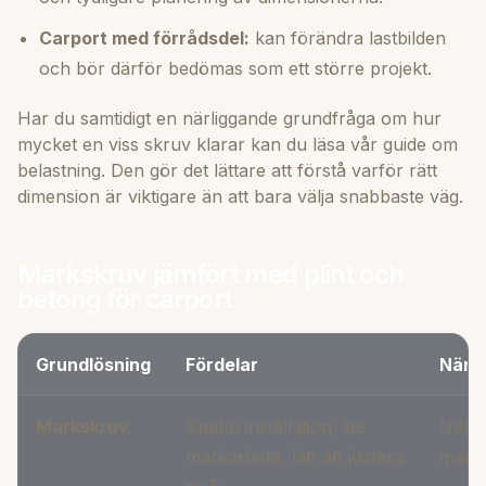
Carport med förrådsdel:
kan förändra lastbilden
och bör därför bedömas som ett större projekt.
Har du samtidigt en närliggande grundfråga om hur
mycket en viss skruv klarar kan du läsa
vår guide om
belastning
. Den gör det lättare att förstå varför rätt
dimension är viktigare än att bara välja snabbaste väg.
Markskruv jämfört med plint och
betong för carport
Grundlösning
Fördelar
När d
Markskruv
Snabb installation, lite
När d
markarbete, lätt att justera
marken