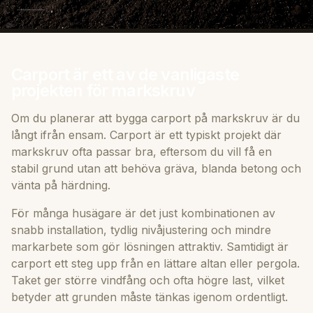
Carport är ett av de vanligaste
projekten för markskruv
Om du planerar att bygga carport på markskruv är du
långt ifrån ensam. Carport är ett typiskt projekt där
markskruv ofta passar bra, eftersom du vill få en
stabil grund utan att behöva gräva, blanda betong och
vänta på härdning.
För många husägare är det just kombinationen av
snabb installation, tydlig nivåjustering och mindre
markarbete som gör lösningen attraktiv. Samtidigt är
carport ett steg upp från en lättare altan eller pergola.
Taket ger större vindfång och ofta högre last, vilket
betyder att grunden måste tänkas igenom ordentligt.