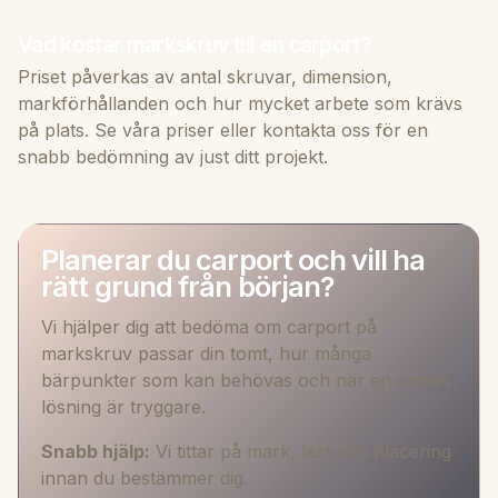
Vad kostar markskruv till en carport?
Priset påverkas av antal skruvar, dimension,
markförhållanden och hur mycket arbete som krävs
på plats. Se våra priser eller kontakta oss för en
snabb bedömning av just ditt projekt.
Planerar du carport och vill ha
rätt grund från början?
Vi hjälper dig att bedöma om carport på
markskruv passar din tomt, hur många
bärpunkter som kan behövas och när en annan
lösning är tryggare.
Snabb hjälp:
Vi tittar på mark, last och placering
innan du bestämmer dig.