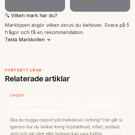
betong
kostnaden
🔍 Vilken mark har du?
Marktypen avgör vilken skruv du behöver. Svara på 5
frågor och få en rekommendation.
Testa Markkollen →
FORTSÄTT LÄSA
Relaterade artiklar
carport
Carport på markskruv i lutning – så planerar du
infart och höjdskillnad
Ska du bygga carport på markskruv i lutning? Här går vi
igenom hur du tänker kring höjdskillnad, infart, snölast,
vind och när plint eller betong kan vara bättre.