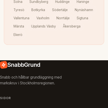
Solna
Sundbyberg
Huddinge
Haninge
Tyresö
Botkyrka
Södertälje
Nynäshamn
Vallentuna
Vaxholm
Norrtälje
Sigtuna
Märsta
Upplands Väsby
Åkersberga
Ekerö
SnabbGrund
Snabb och hållbar grundläggning med
markskruv i Stockholmsregionen.
SIDOR