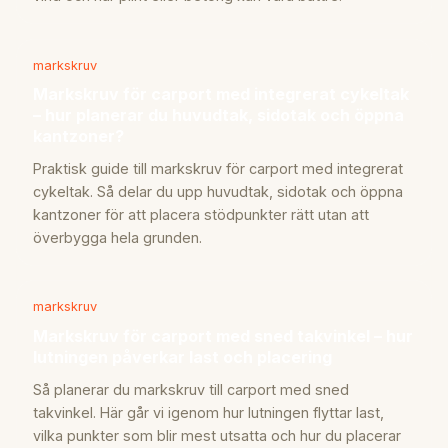
markskruv
Markskruv för carport med integrerat cykeltak
– hur planerar du huvudtak, sidotak och öppna
kantzoner?
Praktisk guide till markskruv för carport med integrerat
cykeltak. Så delar du upp huvudtak, sidotak och öppna
kantzoner för att placera stödpunkter rätt utan att
överbygga hela grunden.
markskruv
Markskruv för carport med sned takvinkel – hur
lutningen påverkar last och placering
Så planerar du markskruv till carport med sned
takvinkel. Här går vi igenom hur lutningen flyttar last,
vilka punkter som blir mest utsatta och hur du placerar