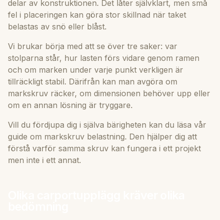
delar av konstruktionen. Det låter självklart, men små
fel i placeringen kan göra stor skillnad när taket
belastas av snö eller blåst.
Vi brukar börja med att se över tre saker: var
stolparna står, hur lasten förs vidare genom ramen
och om marken under varje punkt verkligen är
tillräckligt stabil. Därifrån kan man avgöra om
markskruv räcker, om dimensionen behöver upp eller
om en annan lösning är tryggare.
Vill du fördjupa dig i själva bärigheten kan du läsa vår
guide om
markskruv belastning
. Den hjälper dig att
förstå varför samma skruv kan fungera i ett projekt
men inte i ett annat.
Olika carportupplägg kräver olika
bedömning