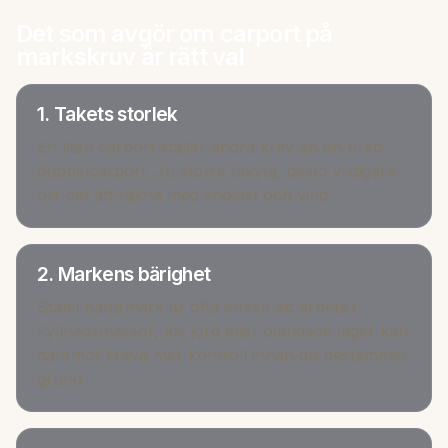
Det som avgör om carport på
markskruv är rätt val
1. Takets storlek
En liten carport ställer andra krav än en bred
dubbelcarport. Ju större takyta, desto viktigare
blir det att räkna med snölast och vind.
2. Markens bärighet
Stabil naturmark är ofta enkelt att arbeta i.
Fyllnadsmassor, lös jord eller blandade lager kan
däremot kräva mer kontroll innan du bestämmer
grund.