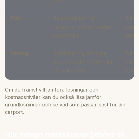
nivå.
Plint
Beprövad lösning,
När d
fungerar i många vanliga
marka
byggprojekt.
plats.
Betong
Stabil lösning för vissa
När k
projekt med hög last eller
eller
särskilda krav.
tradit
Om du främst vill jämföra lösningar och
kostnadsnivåer kan du också läsa
jämför
grundlösningar
och se vad som passar bäst för din
carport.
Hur många markskruvar behövs till