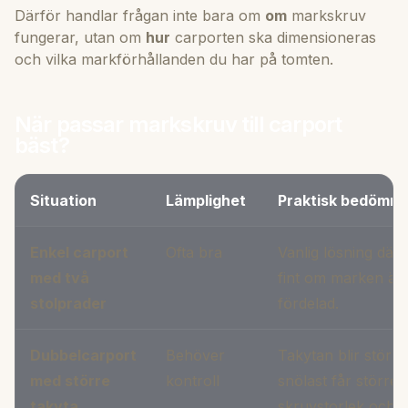
Därför handlar frågan inte bara om
om
markskruv
fungerar, utan om
hur
carporten ska dimensioneras
och vilka markförhållanden du har på tomten.
När passar markskruv till carport
bäst?
Situation
Lämplighet
Praktisk bedömni
Enkel carport
Ofta bra
Vanlig lösning där
med två
fint om marken är s
stolprader
fördelad.
Dubbelcarport
Behöver
Takytan blir störr
med större
kontroll
snölast får större
takyta
skruvstorlek och 