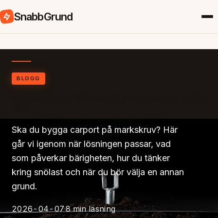
SnabbGrund
BLOGG
Carport på markskruv – så planerar du grunden
rätt
Ska du bygga carport på markskruv? Här
går vi igenom när lösningen passar, vad
som påverkar bärigheten, hur du tänker
kring snölast och när du bör välja en annan
grund.
2026-04-07
8 min läsning