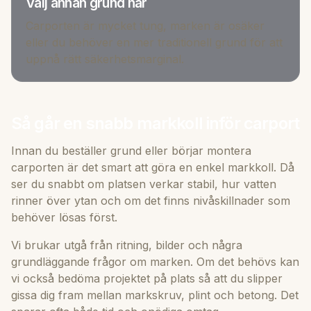
Välj annan grund när
Carporten är mycket tung, marken är osäker
eller du behöver en mer traditionell grund för att
uppnå rätt säkerhetsmarginal.
Så går en snabb markkoll inför carport
Innan du beställer grund eller börjar montera
carporten är det smart att göra en enkel markkoll. Då
ser du snabbt om platsen verkar stabil, hur vatten
rinner över ytan och om det finns nivåskillnader som
behöver lösas först.
Vi brukar utgå från ritning, bilder och några
grundläggande frågor om marken. Om det behövs kan
vi också bedöma projektet på plats så att du slipper
gissa dig fram mellan markskruv, plint och betong. Det