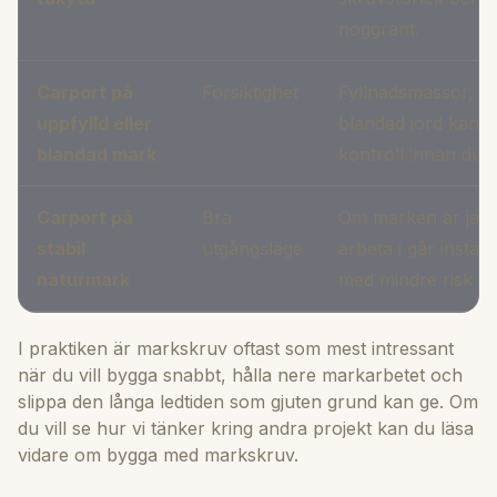
noggrant.
Carport på
Försiktighet
Fyllnadsmassor, oj
uppfylld eller
blandad jord kan g
blandad mark
kontroll innan du
Carport på
Bra
Om marken är jämn,
stabil
utgångsläge
arbeta i går instal
naturmark
med mindre risk för
I praktiken är markskruv oftast som mest intressant
när du vill bygga snabbt, hålla nere markarbetet och
slippa den långa ledtiden som gjuten grund kan ge. Om
du vill se hur vi tänker kring andra projekt kan du läsa
vidare om
bygga med markskruv
.