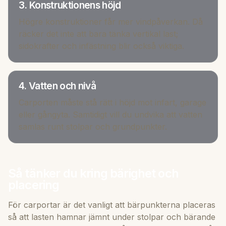
3. Konstruktionens höjd
Högre konstruktioner får mer vindpåverkan. Då
räcker det inte att bara tänka vertikal last;
sidokrafter och infästning blir också viktiga.
4. Vatten och nivå
Carporten måste stå rätt i höjd mot infart, garage
eller gångyta. Samtidigt vill du undvika att vatten
samlas runt stolpar och grundpunkter.
Så tänker du kring bärighet och
placering
För carportar är det vanligt att bärpunkterna placeras
så att lasten hamnar jämnt under stolpar och bärande