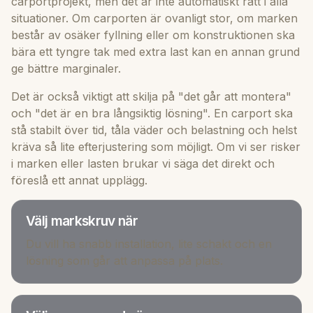
carportprojekt, men det är inte automatiskt rätt i alla
situationer. Om carporten är ovanligt stor, om marken
består av osäker fyllning eller om konstruktionen ska
bära ett tyngre tak med extra last kan en annan grund
ge bättre marginaler.
Det är också viktigt att skilja på "det går att montera"
och "det är en bra långsiktig lösning". En carport ska
stå stabilt över tid, tåla väder och belastning och helst
kräva så lite efterjustering som möjligt. Om vi ser risker
i marken eller lasten brukar vi säga det direkt och
föreslå ett annat upplägg.
Välj markskruv när
Du vill ha snabb installation, lite schakt och en
lösning som går att anpassa på plats.