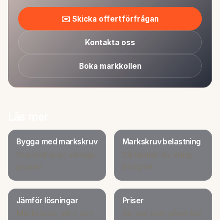
✉️ Skicka offertförfrågan
Kontakta oss
Boka markkollen
Läs mer
Bygga med markskruv
Markskruv belastning
Översikt över vanliga
Så tänker du kring
projekt
bärighet
Jämför lösningar
Priser
Markskruv, plint och
Se vad som påverkar