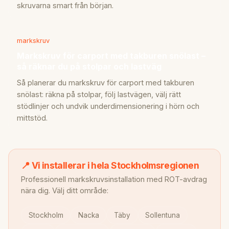
skruvarna smart från början.
markskruv
Markskruv för carport med takburen snölast –
så räknar du på stolpar och lastväg
Så planerar du markskruv för carport med takburen
snölast: räkna på stolpar, följ lastvägen, välj rätt
stödlinjer och undvik underdimensionering i hörn och
mittstöd.
📍 Vi installerar i hela Stockholmsregionen
Professionell markskruvsinstallation med ROT-avdrag
nära dig. Välj ditt område:
Stockholm
Nacka
Täby
Sollentuna