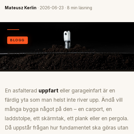
Mateusz Kerlin
· 2026-06-23 · 8 min läsning
BLOGG
Borra i asfalt för markskruv – så görs fundament
genom asfalten (2026)
En asfalterad
uppfart
eller garageinfart är en
färdig yta som man helst inte river upp. Ändå vill
många bygga något på den – en carport, en
laddstolpe, ett skärmtak, ett plank eller en pergola.
Då uppstår frågan hur fundamentet ska göras utan