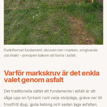
Punktformat fundament: skruven ner i marken, omgivande
yta intakt – principen bakom att borra i asfalt.
Varför markskruv är det enkla
valet genom asfalt
Det traditionella sättet att fundamenta i asfalt är att
såga upp en fyrkant runt varje stolpläge, gräva ner till
frostfritt djup, gjuta betong och sedan laga asfalten.