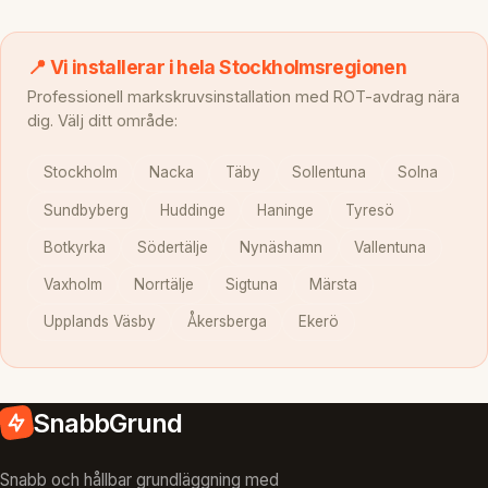
📍 Vi installerar i hela Stockholmsregionen
Professionell markskruvsinstallation med ROT-avdrag nära
dig. Välj ditt område:
Stockholm
Nacka
Täby
Sollentuna
Solna
Sundbyberg
Huddinge
Haninge
Tyresö
Botkyrka
Södertälje
Nynäshamn
Vallentuna
Vaxholm
Norrtälje
Sigtuna
Märsta
Upplands Väsby
Åkersberga
Ekerö
SnabbGrund
Snabb och hållbar grundläggning med