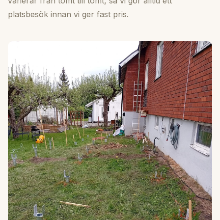
varierar från tomt till tomt, så vi gör alltid ett
platsbesök innan vi ger fast pris.