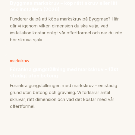
Byggmax markskruv – köp rätt skruv eller låt
oss installera (2026)
Funderar du på att köpa markskruv på Byggmax? Här
går vi igenom vilken dimension du ska välja, vad
installation kostar enligt vår offertformel och när du inte
bör skruva själv.
markskruv
Förankra gungställning med markskruv – fäst
stadigt utan betong
Förankra gungställningen med markskruv – en stadig
grund utan betong och grävning. Vi förklarar antal
skruvar, rätt dimension och vad det kostar med vår
offertformel.