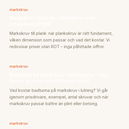
markskruv
Markskruv till plank – plankskruv som
fundament (2026)
Markskruv till plank: när plankskruv är rätt fundament,
vilken dimension som passar och vad det kostar. Vi
redovisar priser utan ROT – inga påhittade siffror.
markskruv
Badtunna på markskruv i lutning pris – vad
kostar grunden på sluttande tomt?
Vad kostar badtunna på markskruv i lutning? Vi går
igenom prisdrivare, exempel, antal skruvar och när
markskruv passar bättre än plint eller betong.
markskruv