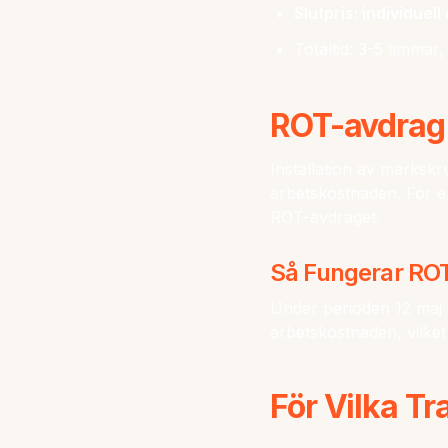
Slutpris: individuel
Totaltid: 3-5 timma
ROT-avdrag f
Installation av markskr
arbetskostnaden. För en
ROT-avdraget.
Så Fungerar RO
Under perioden 12 maj 
arbetskostnaden, vilket
För Vilka Tr