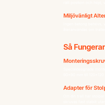
rätt position och höjd,
Miljövänligt Alte
Ingen betong behövs, v
återanvändas om trallen 
Så Fungerar
Monteringsskruv
Specialdesignade monter
90x90 mm till 120x120 
Adapter för Stol
Om din trall har stolpa
skruvas fast stabilt utan