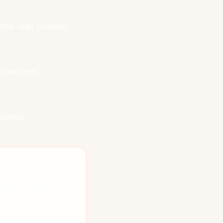
h folk utan problem.
npåverkan.
rbeten.
a samma dag!