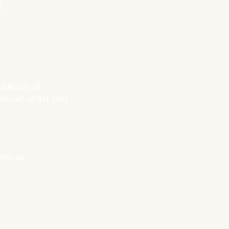
)
eduktion på
viduell offert med
 30% av