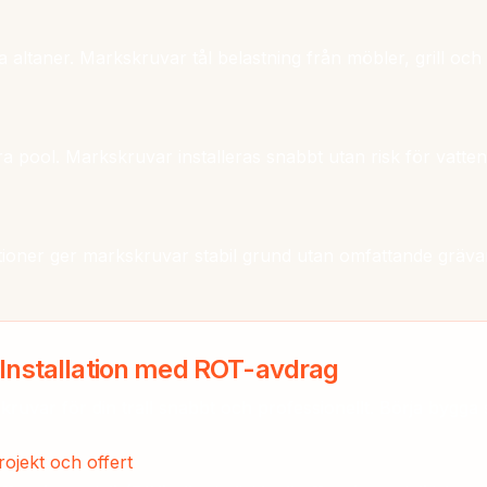
ra altaner. Markskruvar tål belastning från möbler, grill oc
a pool. Markskruvar installeras snabbt utan risk för vatte
ioner ger markskruvar stabil grund utan omfattande gräva
 Installation med ROT-avdrag
skruvar för din trall snabbt och professionellt. Börja bygg
rojekt och offert