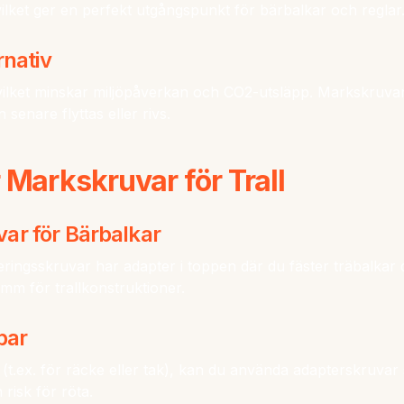
 vilket ger en perfekt utgångspunkt för bärbalkar och reglar
rnativ
ilket minskar miljöpåverkan och CO2-utsläpp. Markskruva
senare flyttas eller rivs.
 Markskruvar för Trall
ar för Bärbalkar
ingsskruvar har adapter i toppen där du fäster träbalkar di
mm för trallkonstruktioner.
par
r (t.ex. för räcke eller tak), kan du använda adapterskruvar
 risk för röta.