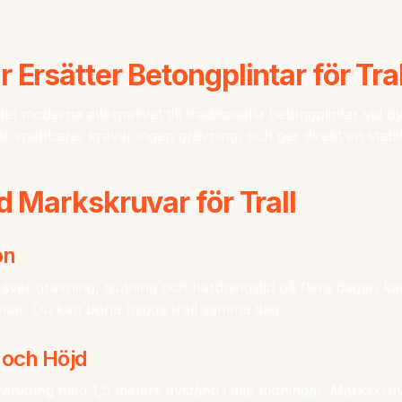
Ersätter Betongplintar för Tral
et moderna alternativet till traditionella betongplintar vid 
 går snabbare, kräver ingen grävning, och ger direkt en stabi
d Markskruvar för Trall
on
äver grävning, gjutning och härdningstid på flera dagar, 
mmar. Du kan börja bygga trall samma dag.
 och Höjd
rankring med 1,5 meters avstånd i alla riktningar. Markskruv