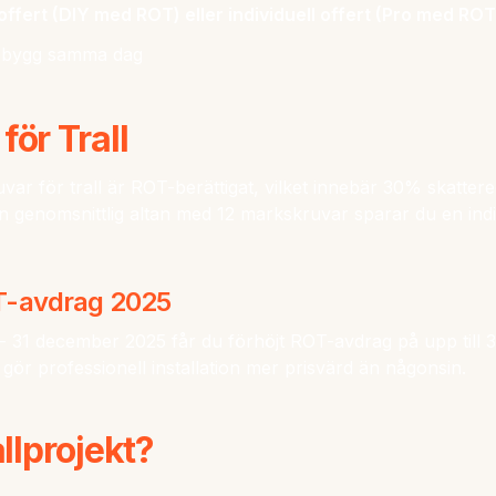
l offert (DIY med ROT) eller individuell offert (Pro med ROT
r, bygg samma dag
ör Trall
uvar för trall är ROT-berättigat, vilket innebär 30% skatter
 genomsnittlig altan med 12 markskruvar sparar du en indi
T-avdrag 2025
- 31 december 2025 får du förhöjt ROT-avdrag på upp till
 gör professionell installation mer prisvärd än någonsin.
allprojekt?