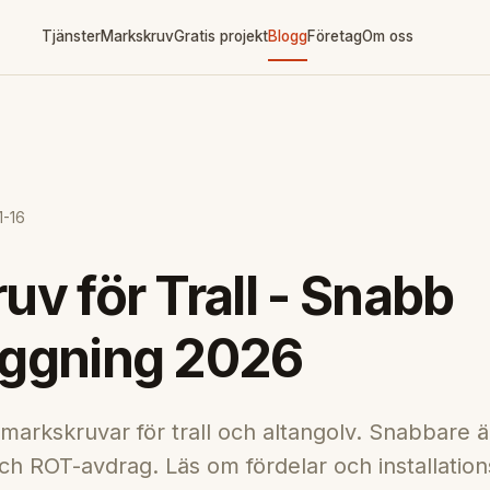
Tjänster
Markskruv
Gratis projekt
Blogg
Företag
Om oss
1-16
v för Trall - Snabb
ggning 2026
 markskruvar för trall och altangolv. Snabbare 
 och ROT-avdrag. Läs om fördelar och installatio