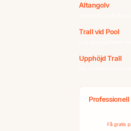
Altangolv
Perfekt för små till sto
Trall vid Pool
Inga betongarbeten när
Upphöjd Trall
För upphöjda konstrukt
Professionell
Vi installerar mark
📞 Ring:
Få gratis p