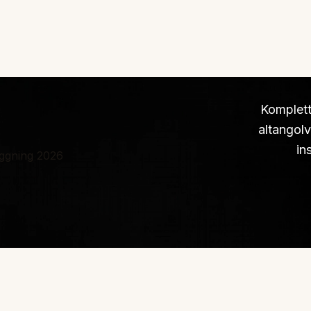
Komplett 
altangolv
in
äggning 2026