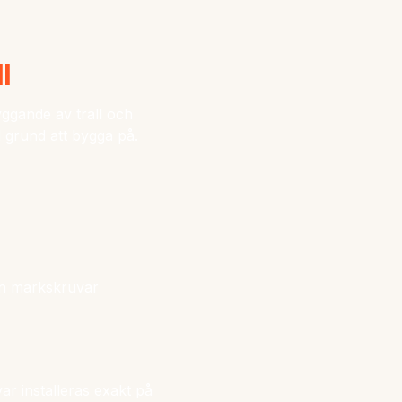
l
byggande av trall och
l grund att bygga på.
kan markskruvar
ar installeras exakt på