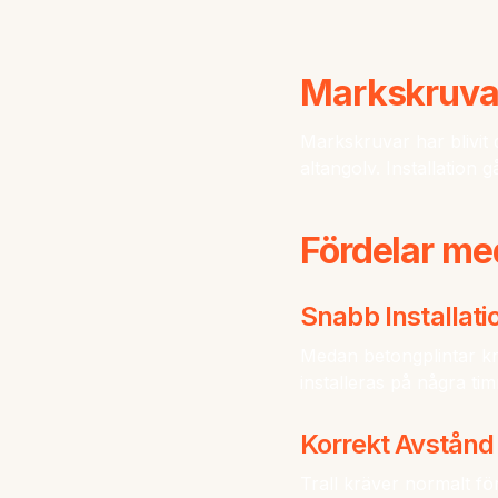
Markskruvar 
Markskruvar har blivit d
altangolv. Installation
Fördelar me
Snabb Installati
Medan betongplintar kr
installeras på några ti
Korrekt Avstånd
Trall kräver normalt fö