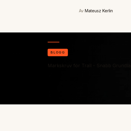
Av
Mateusz Kerlin
BLOGG
Markskruv för Trall - Snabb Grundl