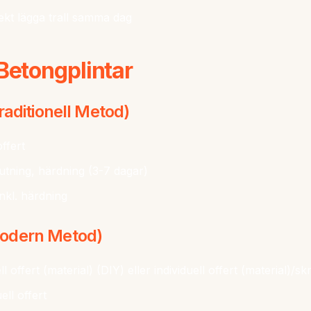
ekt lägga trall samma dag
Betongplintar
raditionell Metod)
offert
utning, härdning (3-7 dagar)
inkl. härdning
odern Metod)
ell offert (material) (DIY) eller individuell offert (material)/s
ell offert