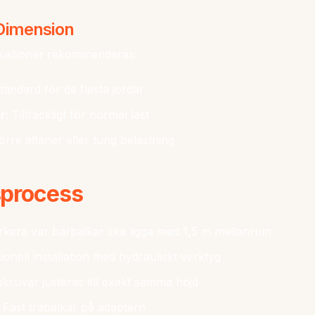
Dimension
truktioner rekommenderas:
andard för de flesta jordar
r:
Tillräckligt för normal last
örre altaner eller tung belastning
sprocess
kera var bärbalkar ska ligga med 1,5 m mellanrum
onell installation med hydrauliskt verktyg
ruvar justeras till exakt samma höjd
Fäst träbalkar på adaptern