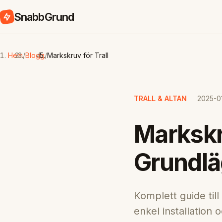
SnabbGrund
Hem
/
Blogg
/
Markskruv för Trall
TRALL & ALTAN
2025-0
Markskru
Grundlä
Komplett guide till
enkel installation