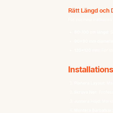
Rätt Längd och 
För normala trallkons
80-100 cm längd:
St
90x90 mm diamete
120x120 mm:
För st
Installation
Planera Layout:
Mar
Skruva Ner:
Professi
Justera Höjd:
Marksk
Montera Bärbalkar: