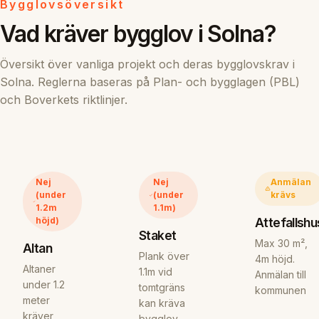
Bygglovsöversikt
Vad kräver bygglov i Solna?
Översikt över vanliga projekt och deras bygglovskrav i
Solna. Reglerna baseras på Plan- och bygglagen (PBL)
och Boverkets riktlinjer.
Nej
Nej
Anmälan
(under
(under
krävs
1.2m
1.1m)
Attefallshu
höjd)
Staket
Max 30 m²,
Altan
Plank över
4m höjd.
Altaner
1.1m vid
Anmälan till
under 1.2
tomtgräns
kommunen
meter
kan kräva
kräver
bygglov