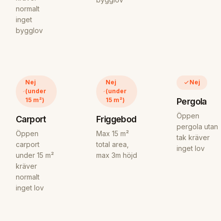
normalt
inget
bygglov
Nej
Nej
Nej
(under
(under
Pergola
15 m²)
15 m²)
Öppen
Carport
Friggebod
pergola utan
Öppen
Max 15 m²
tak kräver
carport
total area,
inget lov
under 15 m²
max 3m höjd
kräver
normalt
inget lov