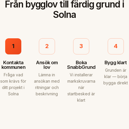
Från bygglov till färdig grund i
Solna
1
2
3
4
Kontakta
Ansök om
Boka
Bygg klart
kommunen
lov
SnabbGrund
Grunden är
Fråga vad
Lämna in
Vi installerar
klar — börja
som krävs för
ansökan med
markskruvarna
bygga direkt
ditt projekt i
ritningar och
när
Solna
beskrivning
startbesked är
klart