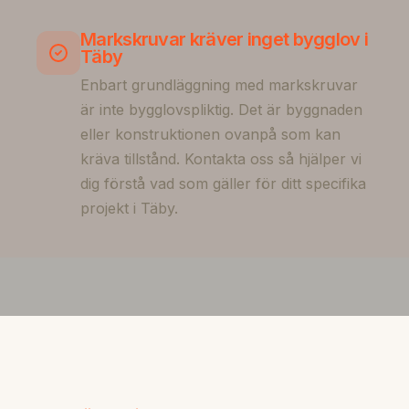
Markskruvar kräver inget bygglov i
Täby
Enbart grundläggning med markskruvar
är inte bygglovspliktig. Det är byggnaden
eller konstruktionen ovanpå som kan
kräva tillstånd. Kontakta oss så hjälper vi
dig förstå vad som gäller för ditt specifika
projekt i Täby.