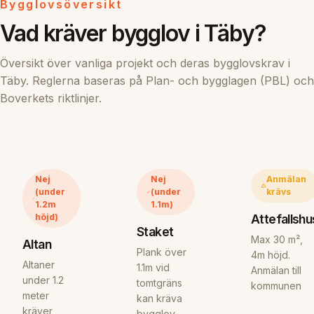
Bygglovsöversikt
Vad kräver bygglov i Täby?
Översikt över vanliga projekt och deras bygglovskrav i
Täby. Reglerna baseras på Plan- och bygglagen (PBL) och
Boverkets riktlinjer.
Nej
Nej
Anmälan
(under
(under
krävs
1.2m
1.1m)
Attefallshu
höjd)
Staket
Max 30 m²,
Altan
Plank över
4m höjd.
Altaner
1.1m vid
Anmälan till
under 1.2
tomtgräns
kommunen
meter
kan kräva
kräver
bygglov