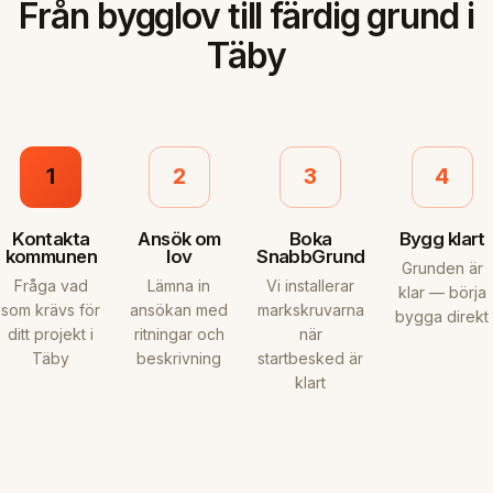
Från bygglov till färdig grund i
Täby
1
2
3
4
Kontakta
Ansök om
Boka
Bygg klart
kommunen
lov
SnabbGrund
Grunden är
Fråga vad
Lämna in
Vi installerar
klar — börja
som krävs för
ansökan med
markskruvarna
bygga direkt
ditt projekt i
ritningar och
när
Täby
beskrivning
startbesked är
klart