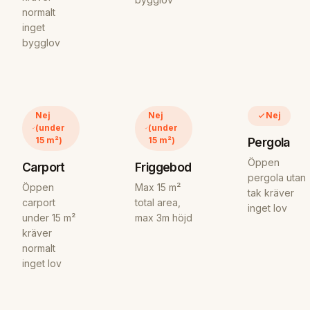
normalt
inget
bygglov
Nej
Nej
Nej
(under
(under
Pergola
15 m²)
15 m²)
Öppen
Carport
Friggebod
pergola utan
Öppen
Max 15 m²
tak kräver
carport
total area,
inget lov
under 15 m²
max 3m höjd
kräver
normalt
inget lov