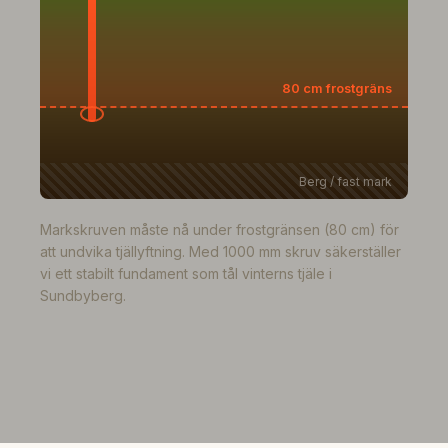
80 cm frostgräns
Berg / fast mark
Markskruven måste nå under frostgränsen (80 cm) för
att undvika tjällyftning. Med 1000 mm skruv säkerställer
vi ett stabilt fundament som tål vinterns tjäle i
Sundbyberg.