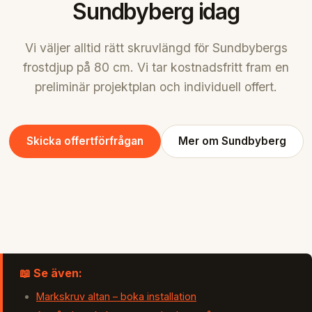
Sundbyberg idag
Vi väljer alltid rätt skruvlängd för Sundbybergs
frostdjup på 80 cm. Vi tar kostnadsfritt fram en
preliminär projektplan och individuell offert.
Skicka offertförfrågan
Mer om Sundbyberg
📖 Se även:
Markskruv altan – boka installation