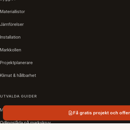
Materiallistor
Jämförelser
Installation
Markkollen
Projektplanerare
Klimat & hållbarhet
UTVALDA GUIDER
Markskruv till staket
Få gratis projekt och offer
Odlingslåda på markskruv