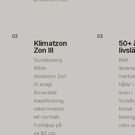
02
03
Klimatzon
50+ 
Zon III
livs
Sundbyberg
Rätt
tillhör
dimens
klimatzon Zon
marksk
III enligt
håller 
Boverkets
även i
klassificering,
Sundb
vilket innebär
klimat
ett normalt
betong
frostdjup på
utan u
ca 80 cm.