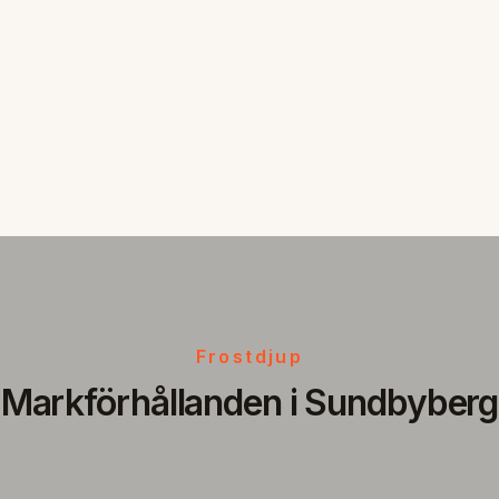
Frostdjup
Markförhållanden i Sundbyberg