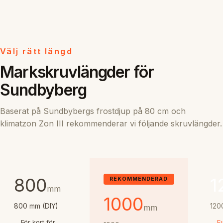
Välj rätt längd
Markskruvlängder för
Sundbyberg
Baserat på Sundbybergs frostdjup på 80 cm och
klimatzon Zon III rekommenderar vi följande skruvlängder.
800
1
REKOMMENDERAD
mm
1000
800 mm (DIY)
120
mm
För kort för
Fu