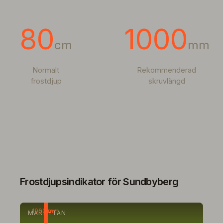
80
1000
cm
mm
Normalt
Rekommenderad
frostdjup
skruvlängd
Frostdjupsindikator för Sundbyberg
1000 mm
MARKYTAN