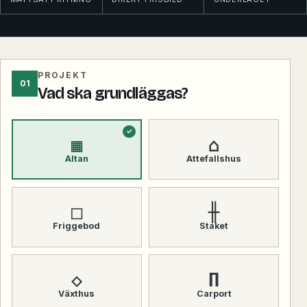
PROJEKT
01
Vad ska grundläggas?
▦
⌂
Altan
Attefallshus
□
╫
Friggebod
Staket
◇
Π
Växthus
Carport