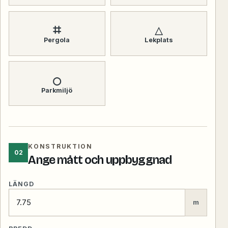
⌗
△
Pergola
Lekplats
○
Parkmiljö
KONSTRUKTION
02
Ange mått och uppbyggnad
LÄNGD
m