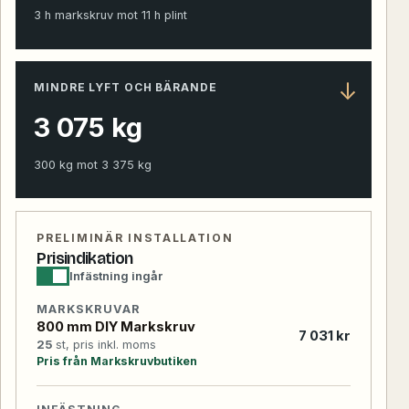
3
h markskruv mot
11
h plint
↓
MINDRE LYFT OCH BÄRANDE
3 075
kg
300
kg mot
3 375
kg
PRELIMINÄR INSTALLATION
Prisindikation
Infästning ingår
MARKSKRUVAR
800 mm DIY Markskruv
7 031 kr
25
st, pris inkl. moms
Pris från Markskruvbutiken