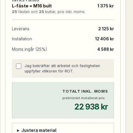
INFÄSTNING
L-fäste + M16 bult
1 375 kr
25
fästen och
25
bultar, pris inkl. moms
Leverans
2 125 kr
Installation
12 406 kr
Moms ingår (25%)
4 588 kr
Jag bekräftar att arbetet och fastigheten
uppfyller villkoren för ROT.
TOTALT INKL. MOMS
preliminärt installerat pris
22 938 kr
Justera material