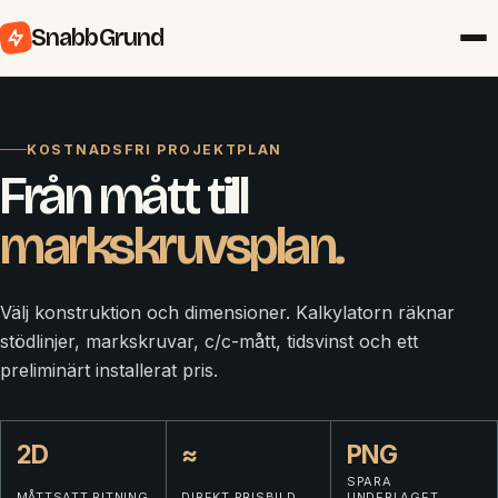
SnabbGrund
KOSTNADSFRI PROJEKTPLAN
Från mått till
markskruvsplan.
Välj konstruktion och dimensioner. Kalkylatorn räknar
stödlinjer, markskruvar, c/c-mått, tidsvinst och ett
preliminärt installerat pris.
2D
≈
PNG
SPARA
MÅTTSATT RITNING
DIREKT PRISBILD
UNDERLAGET