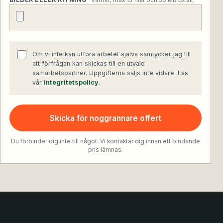
valfritt, max 15 filer och 50 MB totalt
Om vi inte kan utföra arbetet själva samtycker jag till
att förfrågan kan skickas till en utvald
samarbetspartner. Uppgifterna säljs inte vidare. Läs
vår
integritetspolicy
.
Skicka för noggrannare offert
Du förbinder dig inte till något. Vi kontaktar dig innan ett bindande
pris lämnas.