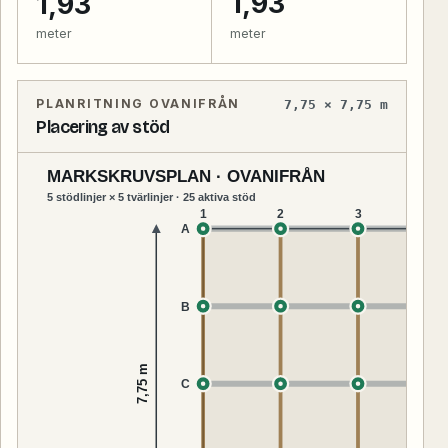
1,93
1,93
meter
meter
PLANRITNING OVANIFRÅN
7,75 × 7,75 m
Placering av stöd
MARKSKRUVSPLAN · OVANIFRÅN
5 stödlinjer × 5 tvärlinjer · 25 aktiva stöd
1
2
3
4
A
B
7,75 m
C