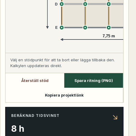
D
E
7,75 m
Välj en stödpunkt för att ta bort eller lägga tillbaka den.
Kalkylen uppdateras direkt.
Återställ stöd
Spara ritning (PNG)
Kopiera projektlänk
↘
BERÄKNAD TIDSVINST
8
h