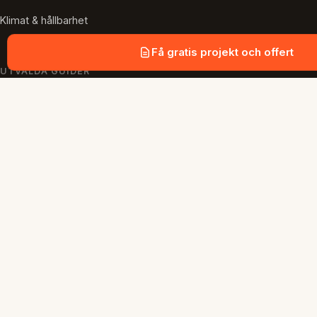
Klimat & hållbarhet
Få gratis projekt och offert
UTVALDA GUIDER
Markskruv till staket
Odlingslåda på markskruv
Boulebana med markskruv
Altantak med markskruv
Vad kostar markskruv?
Grundläggning Uppsala
Bygglov för altan