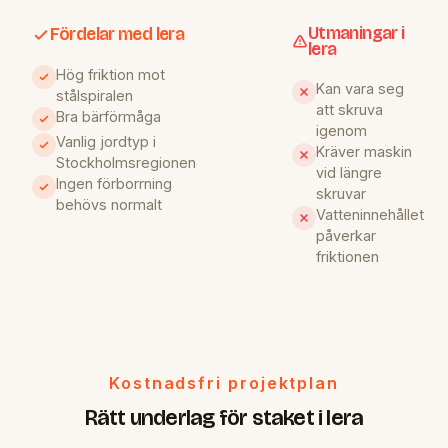
Utmaningar i
Fördelar med lera
lera
Hög friktion mot
Kan vara seg
stålspiralen
att skruva
Bra bärförmåga
igenom
Vanlig jordtyp i
Kräver maskin
Stockholmsregionen
vid längre
Ingen förborrning
skruvar
behövs normalt
Vatteninnehållet
påverkar
friktionen
Kostnadsfri projektplan
Rätt underlag för staket i lera