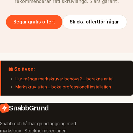
rekommenderar rätt skruvlängd. 5 års garanti.
Begär gratis offert
Skicka offertförfrågan
📖 Se även:
Hur många markskruvar behövs? – beräkna antal
Markskruv altan – boka professionell installation
SnabbGrund
Snabb och hållbar grundläggning med
markskruv i Stockholmsregionen.