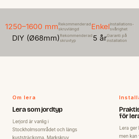
Rekommenderad
Installations-
1250–1600 mm
Enkel
skruvlängd
svårighet
Rekommenderad
Garanti på
DIY (Ø68mm)
5 år
skruvtyp
installation
Om lera
Instal
Lera som jordtyp
Prakti
för ler
Lerjord är vanlig i
Lera ger
Stockholmsområdet och längs
men kan 
kuststräckorna. Markskruv