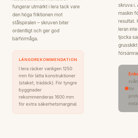
skruva i
fungerar utmärkt i lera tack vare
maskin f
den höga friktionen mot
resultat. 
stålspiralen – skruven biter
leran inte
ordentligt och ger god
tjocka sa
bärförmåga.
grusskik
försämrar
LÄNGDREKOMMENDATION
I lera räcker vanligen 1250
Enk
mm för lätta konstruktioner
svår
(staket, trädäck). För tyngre
för
byggnader
prof
rekommenderas 1600 mm
insta
för extra säkerhetsmarginal.