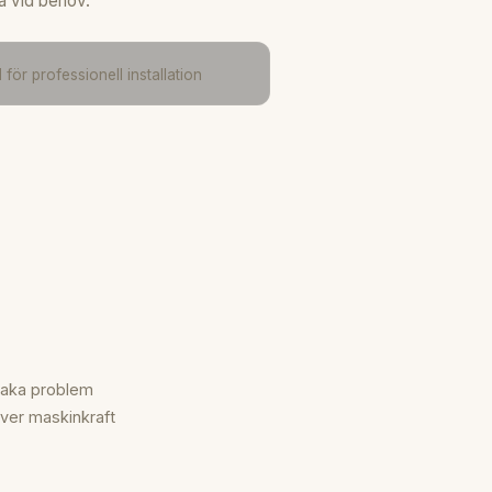
a vid behov.
för professionell installation
saka problem
ver maskinkraft