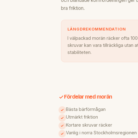
och blandade kornfördelningen ger 
bra friktion.
LÄNGDREKOMMENDATION
I välpackad morän räcker ofta 10
skruvar kan vara tillräckliga uta
stabiliteten.
Fördelar med morän
Bästa bärförmågan
Utmärkt friktion
Kortare skruvar räcker
Vanlig i norra Stockholmsregionen