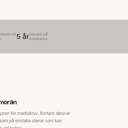
enderad
Garanti på
5 år
p
installation
 morän
ypen för markskruv. Kortare skruvar
ksam på enstaka stenar som kan