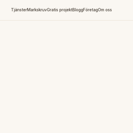
Tjänster
Markskruv
Gratis projekt
Blogg
Företag
Om oss