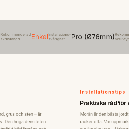
Rekommenderad
Installations-
Rekomm
m
Enkel
Pro (Ø76mm)
skruvlängd
svårighet
skruvty
Installationstips
Praktiska råd för
nd, grus och sten – är
Morän är den bästa jordt
uv. Den höga densiteten
räcker ofta. Var uppmär