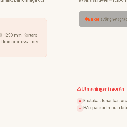
utmärkt bärförmåga och
avvika skruven – förborr
Enkel
svårighetsgrad 
00–1250 mm. Kortare
n att kompromissa med
Utmaningar i morän
Enstaka stenar kan or
Hårdpackad morän krä