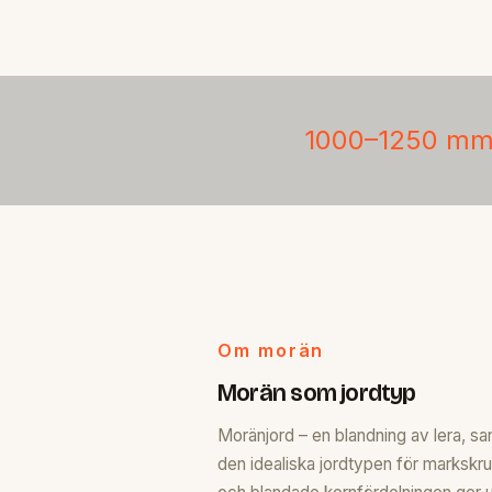
1000–1250 m
Om morän
Morän som jordtyp
Moränjord – en blandning av lera, sa
den idealiska jordtypen för markskr