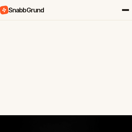
SnabbGrund