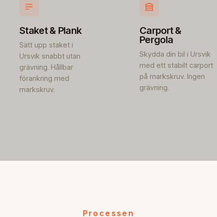
Staket & Plank
Carport &
Pergola
Sätt upp staket i
Skydda din bil i Ursvik
Ursvik snabbt utan
med ett stabilt carport
grävning. Hållbar
på markskruv. Ingen
förankring med
grävning.
markskruv.
Processen