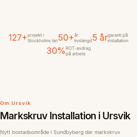
projekt i
år
garanti på
127+
50+
5 år
Stockholms län
livslängd
installation
ROT-avdrag
30%
på arbete
Om Ursvik
Markskruv Installation i Ursvik
Nytt bostadsområde i Sundbyberg där markskruv