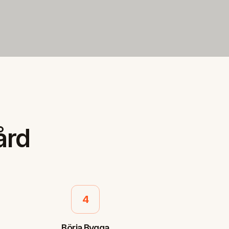
ård
4
Börja Bygga