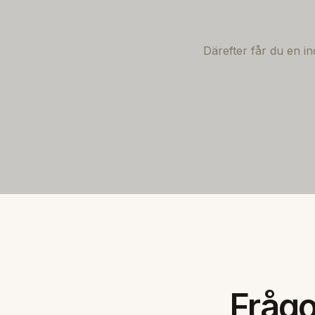
Därefter får du en i
Frågo