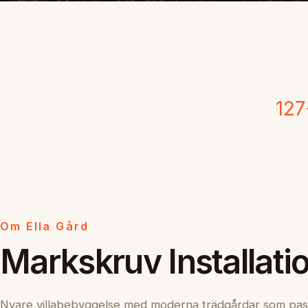
127
Om Ella Gård
Markskruv Installatio
Nyare villabebyggelse med moderna trädgårdar som pas