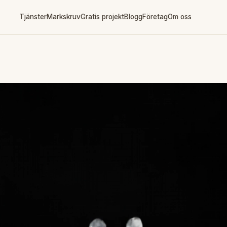
Tjänster
Markskruv
Gratis projekt
Blogg
Företag
Om oss