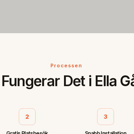
Processen
 Fungerar Det i Ella G
2
3
Gratis Platsbesök
Snabb Installation