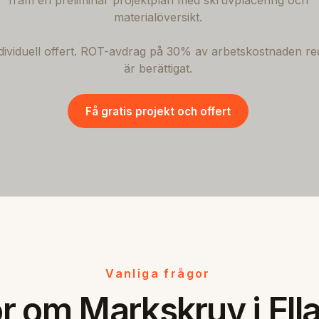
fram en preliminär projektplan med skruvplacering och
materialöversikt.
ndividuell offert. ROT-avdrag på 30% av arbetskostnaden re
är berättigat.
Få gratis projekt och offert
Vanliga frågor
r om Markskruv i Ell