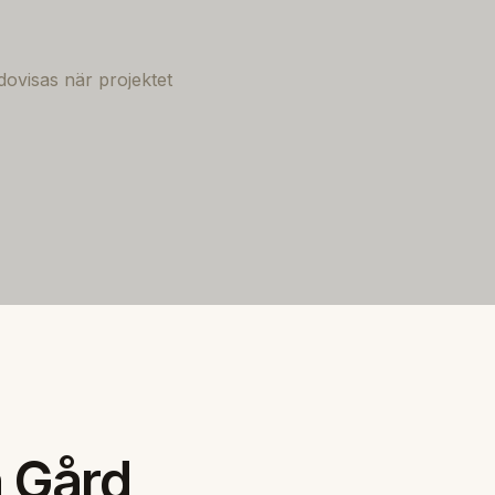
dovisas när projektet
a Gård