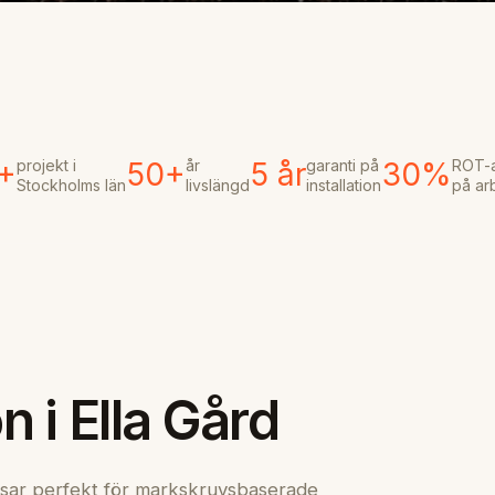
projekt i
år
garanti på
ROT-
+
50+
5 år
30%
Stockholms län
livslängd
installation
på ar
n i Ella Gård
sar perfekt för markskruvsbaserade