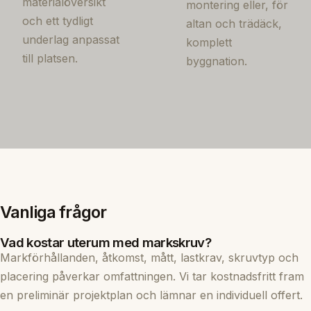
materialöversikt
montering eller, för
och ett tydligt
altan och trädäck,
underlag anpassat
komplett
till platsen.
byggnation.
Vanliga frågor
Vad kostar uterum med markskruv?
Markförhållanden, åtkomst, mått, lastkrav, skruvtyp och
placering påverkar omfattningen. Vi tar kostnadsfritt fram
en preliminär projektplan och lämnar en individuell offert.