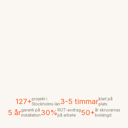
projekt i
klart på
127+
3-5 timmar
Stockholms län
plats
garanti på
ROT-avdrag
år skruvarnas
5 år
30%
50+
installation
på arbete
livslängd