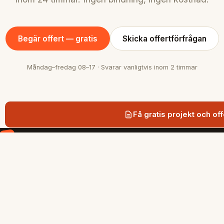
Begär offert — gratis
Skicka offertförfrågan
Måndag–fredag 08–17 · Svarar vanligtvis inom 2 timmar
Få gratis projekt och off
SnabbGrund
Snabb och hållbar grundläggning med
markskruv i Stockholmsregionen.
SIDOR