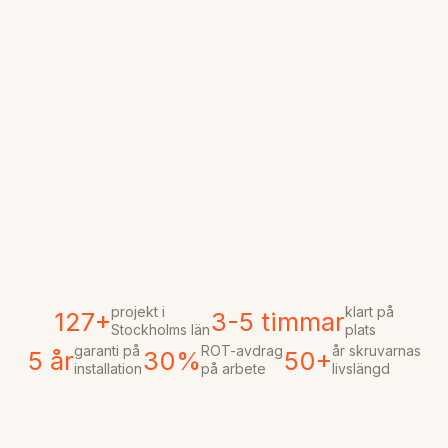
projekt i
klart på
127+
3-5 timmar
Stockholms län
plats
garanti på
ROT-avdrag
år skruvarnas
5 år
30%
50+
installation
på arbete
livslängd