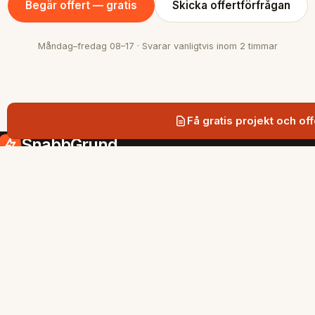
Begär offert — gratis
Skicka offertförfrågan
Måndag–fredag 08–17 · Svarar vanligtvis inom 2 timmar
Få gratis projekt och off
SnabbGrund
Snabb och hållbar grundläggning med
markskruv i Stockholmsregionen.
SIDOR
Tjänster
Gratis projekt