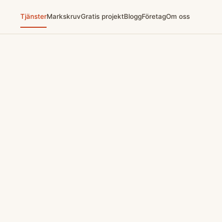
Tjänster
Markskruv
Gratis projekt
Blogg
Företag
Om oss