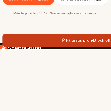
Måndag–fredag 08–17 · Svarar vanligtvis inom 2 timmar
Få gratis projekt och off
SnabbGrund
Snabb och hållbar grundläggning med
markskruv i Stockholmsregionen.
SIDOR
Tjänster
Gratis projekt