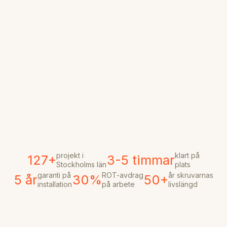
projekt i
klart på
127+
3-5 timmar
Stockholms län
plats
garanti på
ROT-avdrag
år skruvarnas
5 år
30%
50+
installation
på arbete
livslängd