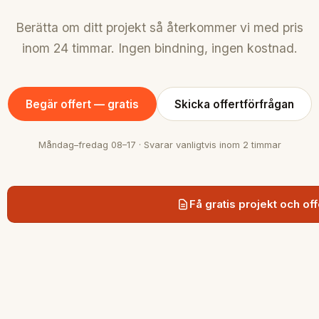
Berätta om ditt projekt så återkommer vi med pris
inom 24 timmar. Ingen bindning, ingen kostnad.
Begär offert — gratis
Skicka offertförfrågan
Måndag–fredag 08–17 · Svarar vanligtvis inom 2 timmar
Få gratis projekt och off
SnabbGrund
Snabb och hållbar grundläggning med
markskruv i Stockholmsregionen.