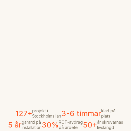
projekt i
klart på
127+
3-6 timmar
Stockholms län
plats
garanti på
ROT-avdrag
år skruvarnas
5 år
30%
50+
installation
på arbete
livslängd