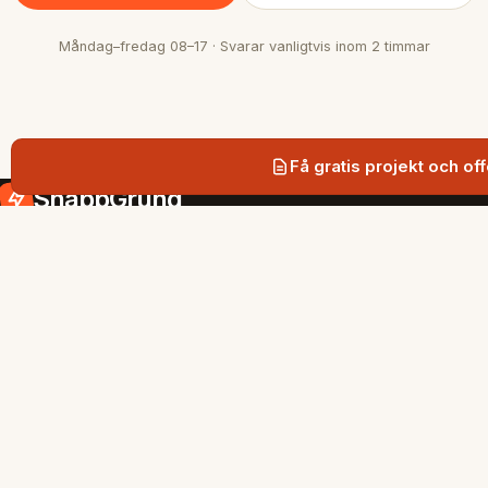
Måndag–fredag 08–17 · Svarar vanligtvis inom 2 timmar
Få gratis projekt och off
SnabbGrund
Snabb och hållbar grundläggning med
markskruv i Stockholmsregionen.
SIDOR
Tjänster
Gratis projekt