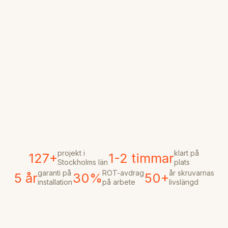
projekt i
klart på
127+
1-2 timmar
Stockholms län
plats
garanti på
ROT-avdrag
år skruvarnas
5 år
30%
50+
installation
på arbete
livslängd