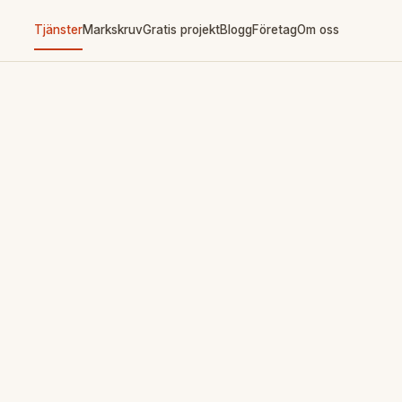
Tjänster
Markskruv
Gratis projekt
Blogg
Företag
Om oss