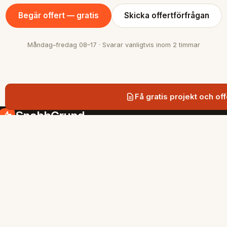
Begär offert — gratis
Skicka offertförfrågan
Måndag–fredag 08–17 · Svarar vanligtvis inom 2 timmar
Få gratis projekt och off
SnabbGrund
Snabb och hållbar grundläggning med
markskruv i Stockholmsregionen.
SIDOR
Tjänster