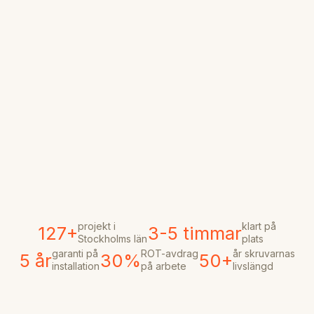
projekt i
klart på
127+
3-5 timmar
Stockholms län
plats
garanti på
ROT-avdrag
år skruvarnas
5 år
30%
50+
installation
på arbete
livslängd