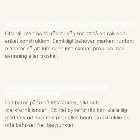
Ska cykelförrådet ligga i våg på sluttande mark?
Ofta vill man ha förrådet i våg för att få en rak och
enkel konstruktion. Samtidigt behöver marken runtom
planeras så att lutningen inte skapar problem med
avrinning eller tröskel.
Hur många markskruvar behövs till ett
cykelförråd i lutning?
Det beror på förrådets storlek, vikt och
markförhållanden. Ett litet cykelförråd kan klara sig
med få stöd medan större eller högre konstruktioner
ofta behöver fler bärpunkter.