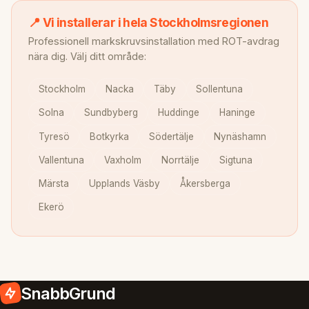
📍 Vi installerar i hela Stockholmsregionen
Professionell markskruvsinstallation med ROT-avdrag
nära dig. Välj ditt område:
Stockholm
Nacka
Täby
Sollentuna
Solna
Sundbyberg
Huddinge
Haninge
Tyresö
Botkyrka
Södertälje
Nynäshamn
Vallentuna
Vaxholm
Norrtälje
Sigtuna
Märsta
Upplands Väsby
Åkersberga
Ekerö
SnabbGrund