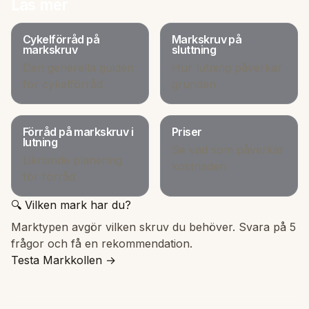
Läs mer
Cykelförråd på
Markskruv på
markskruv
sluttning
Den generella guiden
Hur lutning påverkar
för cykelförråd
grunden
Förråd på markskruv i
Priser
lutning
Se vad som påverkar
Liknande planering
kostnaden
för förråd
🔍 Vilken mark har du?
Marktypen avgör vilken skruv du behöver. Svara på 5
frågor och få en rekommendation.
Testa Markkollen →