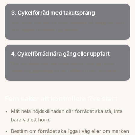
3. Cykelförråd med takutsprång
När taket blir större ökar kraven på bärighet och
hur lasten fördelas i grunden.
4. Cykelförråd nära gång eller uppfart
Om förrådet ska stå nära andra ytor behöver
nivåerna planeras så att helheten blir praktisk.
Fem saker att kontrollera före start
Mät hela höjdskillnaden där förrådet ska stå, inte
bara vid ett hörn.
Bestäm om förrådet ska ligga i våg eller om marken