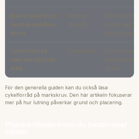
Större cykelförråd
Behöver
Mer vikt och 
med tak eller flera
kontroll
kräver mer n
dörrar
bärighet och 
Cykelförråd på
Försiktighet
Fyllnadsmass
mjuk eller uppfylld
kan påverka 
mark
grund.
För den generella guiden kan du också läsa
cykelförråd på markskruv
. Den här artikeln fokuserar
mer på hur lutning påverkar grund och placering.
Planera höjden innan du bestämmer
stöden