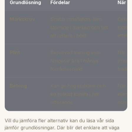
Grundlösning
Fördelar
När d
Markskruv
Snabb installation, liten
Cykelf
störning i marken och lätt
tomter
att justera i höjd.
effekti
Plint
Beprövad lösning som
När du 
fungerar bra i många
projek
förrådsprojekt.
traditi
Betong
Kan ge hög stabilitet och
När fö
en robust känsla i rätt
eller 
utförande.
och vi
Vill du jämföra fler alternativ kan du läsa vår sida
jämför grundlösningar
. Där blir det enklare att väga