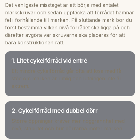
Det vanligaste misstaget är att börja med antalet
markskruvar och sedan upptäcka att förrådet hamnar
fel i förhållande till marken. På sluttande mark bör du
först bestämma vilken nivå förrådet ska ligga på och
därefter avgöra var skruvarna ska placeras för att
bära konstruktionen rätt.
1. Litet cykelförråd vid entré
Ett mindre cykelförråd går ofta att lösa med få
stöd om marken är rimlig och lutningen inte är
extrem.
2. Cykelförråd med dubbel dörr
Större öppningar kräver mer noggrannhet med
nivå, stabilitet och hur dörrarna möter marken.