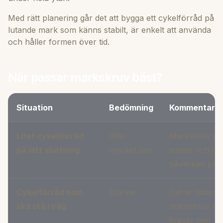
Med rätt planering går det att bygga ett cykelförråd på
lutande mark som känns stabilt, är enkelt att använda
och håller formen över tid.
När passar markskruv bäst?
Situation
Bedömning
Kommentar
Litet cykelförråd
Ofta
Markskruv pas
på lätt sluttning
mycket bra
snabb och jus
påverkan på 
Cykelförråd som
Bra val
Det är lättare 
ska stå i våg
markskruv än
kräver mer gju