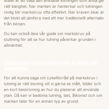
Målet är att välja den enklaste lösningen som ändå ger
rätt bärighet. När marken är hanterbar och lutningen
rimlig blir markskruv ofta effektivt. När kraven ökar är
det klokt att jämföra med ett mer traditionellt alternativ
från början.
Du kan också läsa vår guide om
markskruv på
sluttning
för att se hur lutning påverkar grunden i
allmänhet.
Så brukar vi resonera när vi tittar på
projektet
För att kunna säga om cykelförråd på markskruv i
lutning är rätt lösning vill vi gärna se mått, bilder och
en kort beskrivning av hur du planerar att använda
ytan. Då kan vi bedöma lutning, last, åtkomst och om
marken talar för en annan typ av grund.