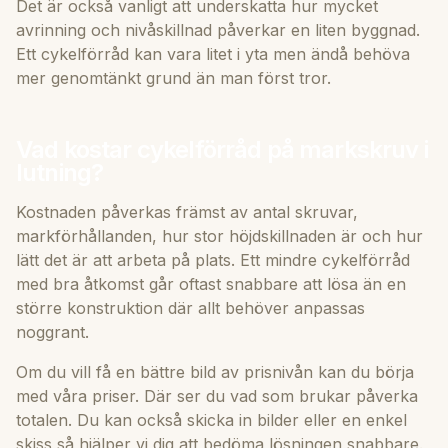
Det är också vanligt att underskatta hur mycket
avrinning och nivåskillnad påverkar en liten byggnad.
Ett cykelförråd kan vara litet i yta men ändå behöva
mer genomtänkt grund än man först tror.
Vad kostar cykelförråd på markskruv i
lutning?
Kostnaden påverkas främst av antal skruvar,
markförhållanden, hur stor höjdskillnaden är och hur
lätt det är att arbeta på plats. Ett mindre cykelförråd
med bra åtkomst går oftast snabbare att lösa än en
större konstruktion där allt behöver anpassas
noggrant.
Om du vill få en bättre bild av prisnivån kan du börja
med våra
priser
. Där ser du vad som brukar påverka
totalen. Du kan också skicka in bilder eller en enkel
skiss så hjälper vi dig att bedöma lösningen snabbare.