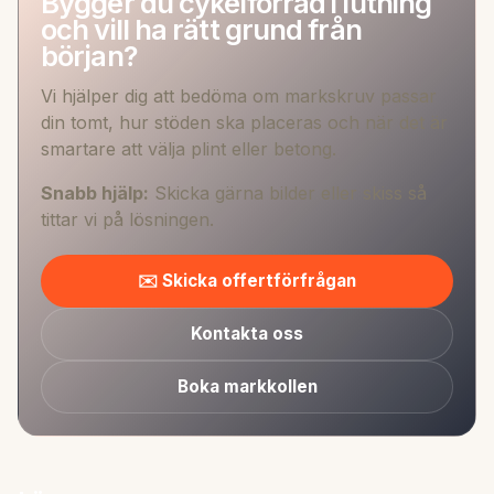
Bygger du cykelförråd i lutning
och vill ha rätt grund från
början?
Vi hjälper dig att bedöma om markskruv passar
din tomt, hur stöden ska placeras och när det är
smartare att välja plint eller betong.
Snabb hjälp:
Skicka gärna bilder eller skiss så
tittar vi på lösningen.
✉️ Skicka offertförfrågan
Kontakta oss
Boka markkollen