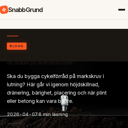
SnabbGrund
BLOGG
Cykelförråd på markskruv i lutning – så bygger
du stabilt på sluttande tomt
Ska du bygga cykelförråd på markskruv i
lutning? Här går vi igenom höjdskillnad,
dränering, bärighet, placering och när plint
eller betong kan vara bättre.
2026-04-07
8 min läsning