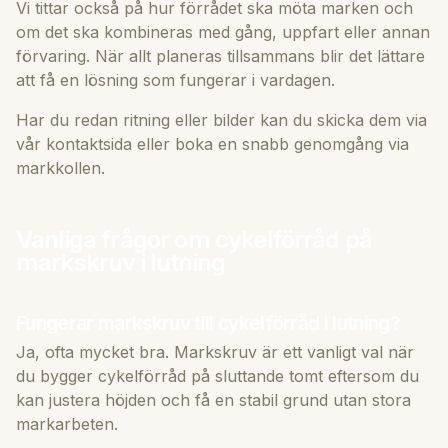
Vi tittar också på hur förrådet ska möta marken och
om det ska kombineras med gång, uppfart eller annan
förvaring. När allt planeras tillsammans blir det lättare
att få en lösning som fungerar i vardagen.
Har du redan ritning eller bilder kan du skicka dem via
vår
kontakt­sida
eller boka en snabb genomgång via
markkollen
.
Vanliga frågor om cykelförråd på
markskruv i lutning
Fungerar markskruv till cykelförråd i lutning?
Ja, ofta mycket bra. Markskruv är ett vanligt val när
du bygger cykelförråd på sluttande tomt eftersom du
kan justera höjden och få en stabil grund utan stora
markarbeten.