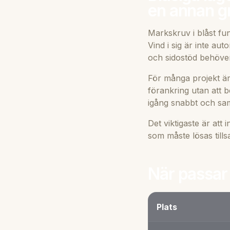
en annan g
Markskruv i blåst fu
Vind i sig är inte a
och sidostöd behöve
För många projekt är 
förankring utan att b
igång snabbt och sam
Det viktigaste är att 
som måste lösas till
När passar 
Plats