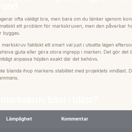
rund
ngerar ofta väldigt bra, men bara om du tänker igenom kon
utomatiskt ett problem för markskruven, men den påverkar hu
r byggas.
markskruv faktiskt ett smart val just i utsatta lägen efterso
ehöva gjuta eller göra stora ingrepp i marken. Det gör det 
tidigt anpassa höjden exakt där det behövs.
inte blanda ihop markens stabilitet med projektets vindlast. D
sammans.
markskruv bäst i blåst?
Lämplighet
Kommentar