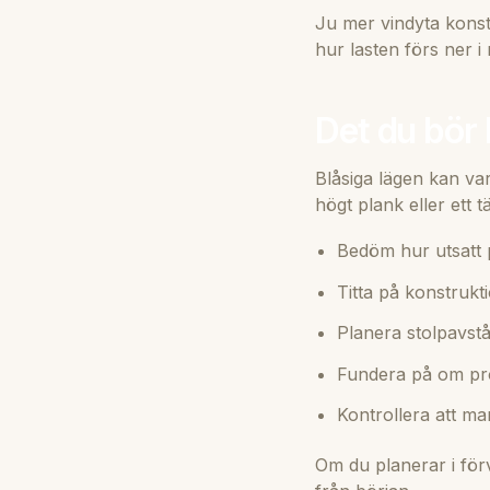
Ju mer vindyta konstr
hur lasten förs ner 
Det du bör 
Blåsiga lägen kan va
högt plank eller ett 
Bedöm hur utsatt p
Titta på konstrukt
Planera stolpavstå
Fundera på om proj
Kontrollera att mar
Om du planerar i förv