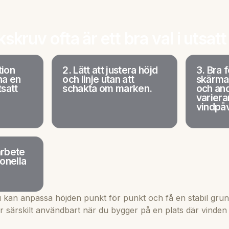
skruv ofta är ett bra val i utsatt
tion
2. Lätt att justera höjd
3. Bra f
ha en
och linje utan att
skärma
tsatt
schakta om marken.
och an
varier
vindpå
arbete
onella
 kan anpassa höjden punkt för punkt och få en stabil grun
 särskilt användbart när du bygger på en plats där vinden 