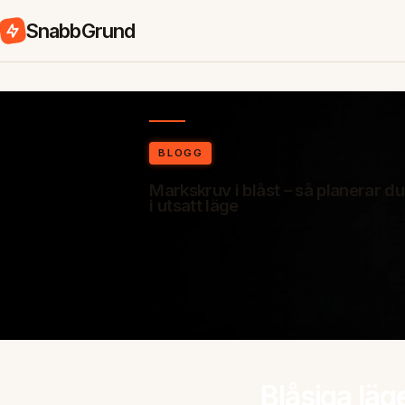
SnabbGrund
BLOGG
Markskruv i blåst – så planerar du
i utsatt läge
Blåsiga läg