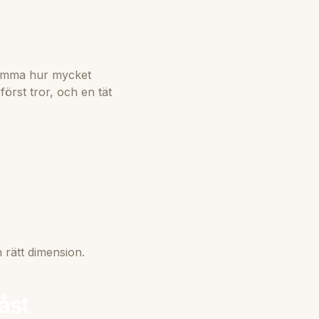
lömma hur mycket
först tror, och en tät
 rätt dimension.
åst