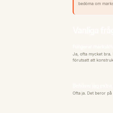
bedöma om marksk
Vanliga frå
Fungerar markskruv
Ja, ofta mycket bra. 
förutsatt att konstr
Behöver jag extra 
Ofta ja. Det beror på