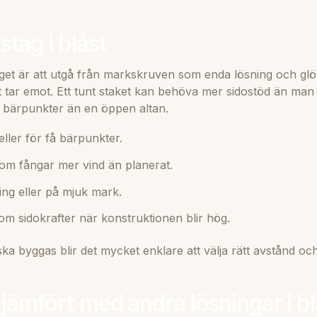
stag i blåst
aget är att utgå från markskruven som enda lösning och g
kt tar emot. Ett tunt staket kan behöva mer sidostöd än man 
 bärpunkter än en öppen altan.
eller för få bärpunkter.
som fångar mer vind än planerat.
ning eller på mjuk mark.
nom sidokrafter när konstruktionen blir hög.
a byggas blir det mycket enklare att välja rätt avstånd och
ämfört med andra lösningar i bl