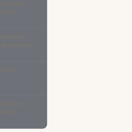
en stolpar,
laneras
erna så att
att vinden tar i
re blir
t lösa med
låsig.