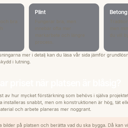
Plint
Betong
 och bra
Fungerar bra, men
Traditio
ch
innebär ofta mer
men mind
markarbete och längre
du vill 
process.
sningarna mer i detalj kan du läsa vår sida
jämför grundlös
skydd i lutning
.
r priset när platsen är blåsig?
st av hur mycket förstärkning som behövs i själva projektet
installeras snabbt, men om konstruktionen är hög, tät eller
terial och arbete planeras mer noggrant.
 bilder på platsen och berätta vad du ska bygga. Då kan v