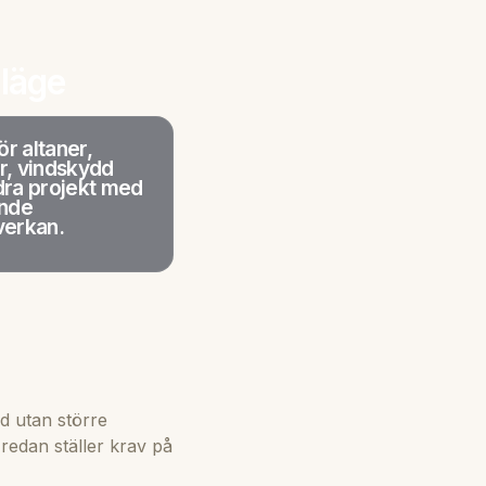
 läge
ör altaner,
r, vindskydd
dra projekt med
ande
verkan.
d utan större
redan ställer krav på