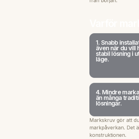
från början.
Varför mark
1. Snabb installa
även när du vill 
stabil lösning i u
läge.
4. Mindre mark
än många traditi
lösningar.
Markskruv gör att du
markpåverkan. Det är
konstruktionen.