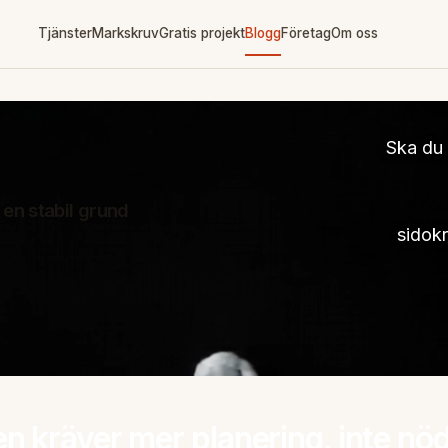
Tjänster
Markskruv
Gratis projekt
Blogg
Företag
Om oss
Ska du 
 en stabil grund
sidokr
en kräver mer planering, inte nö