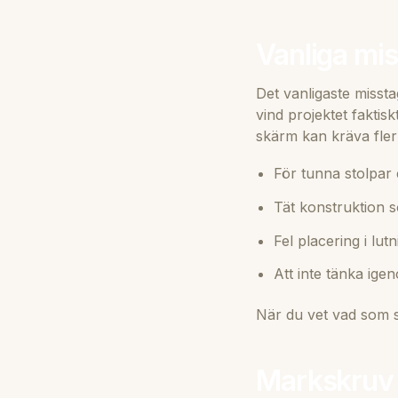
Vanliga mis
Det vanligaste misst
vind projektet faktis
skärm kan kräva fler
För tunna stolpar 
Tät konstruktion 
Fel placering i lut
Att inte tänka ige
När du vet vad som sk
Markskruv j