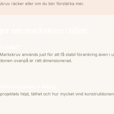
ruv räcker eller om du bör förstärka mer.
gor om markskruv i blåst
 i blåst?
Markskruv används just för att få stabil förankring även i u
uktionen ovanpå är rätt dimensionerad.
stöd om platsen är blåsig?
 projektets höjd, täthet och hur mycket vind konstruktionen