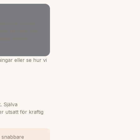
nellt och robust,
re flexibelt om
bygga snabbt.
ningar
eller se hur vi
. Själva
 utsatt för kraftig
i snabbare