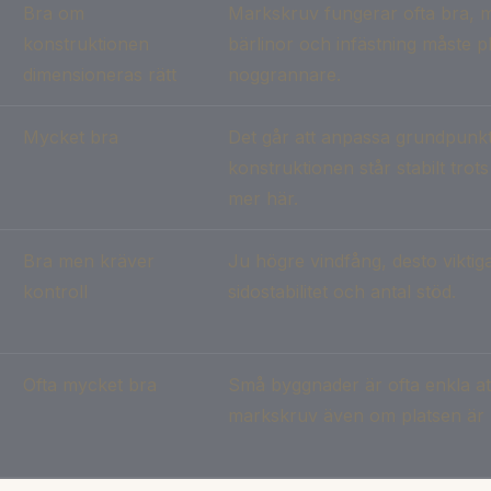
Bra om
Markskruv fungerar ofta bra, m
konstruktionen
bärlinor och infästning måste p
dimensioneras rätt
noggrannare.
Mycket bra
Det går att anpassa grundpunkt
konstruktionen står stabilt trots 
mer här.
Bra men kräver
Ju högre vindfång, desto viktiga
kontroll
sidostabilitet och antal stöd.
Ofta mycket bra
Små byggnader är ofta enkla at
markskruv även om platsen är b