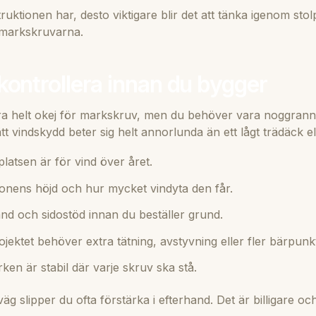
uktionen har, desto viktigare blir det att tänka igenom sto
i markskruvarna.
kontrollera innan du bygger
ra helt okej för markskruv, men du behöver vara noggrann
tätt vindskydd beter sig helt annorlunda än ett lågt trädäck e
latsen är för vind över året.
ionens höjd och hur mycket vindyta den får.
nd och sidostöd innan du beställer grund.
ektet behöver extra tätning, avstyvning eller fler bärpunk
ken är stabil där varje skruv ska stå.
äg slipper du ofta förstärka i efterhand. Det är billigare och