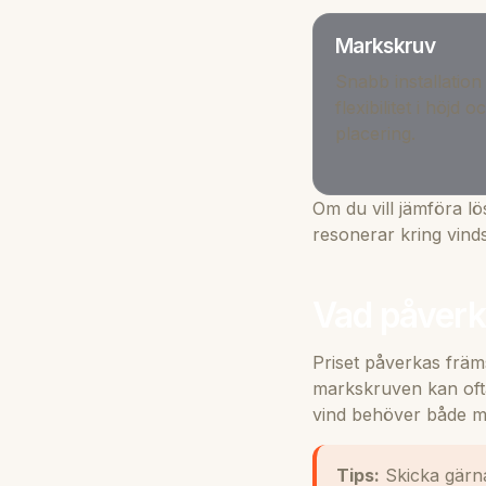
Markskruv
Snabb installation
flexibilitet i höjd o
placering.
Om du vill jämföra lö
resonerar kring
vind
Vad påverka
Priset påverkas främ
markskruven kan ofta 
vind behöver både ma
Tips:
Skicka gärna