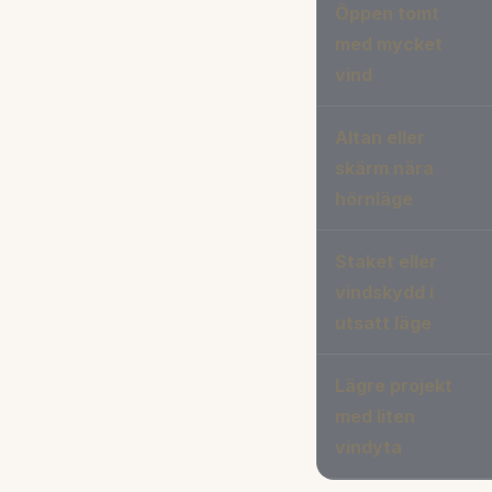
Öppen tomt
med mycket
vind
Altan eller
skärm nära
hörnläge
Staket eller
vindskydd i
utsatt läge
Lägre projekt
med liten
vindyta