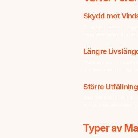
Skydd mot Vind
En utfälld markis funge
väggfästet eller brytas
Längre Livsläng
Markiser som är ordent
markisarmen onödigt vid
Större Utfällning
Med markskruvar kan du
minskar belastningen p
Typer av Ma