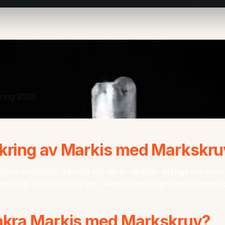
kring 2026
kring av Markis med Markskru
stora vindlaster, särskilt när de är utfällda. Många markise
örankring. Markskruvar ger säker förankring som tål storm o
nkra Markis med Markskruv?