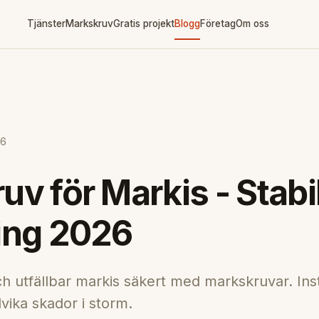
Tjänster
Markskruv
Gratis projekt
Blogg
Företag
Om oss
16
v för Markis - Stabi
ing 2026
h utfällbar markis säkert med markskruvar. Insta
dvika skador i storm.