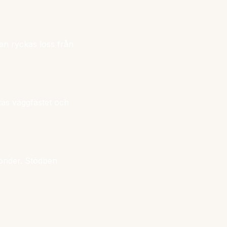
en ryckas loss från
tas väggfästet och
sönder. Stödben