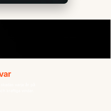
var
r skadas varje år på
ch kraftiga vindar.