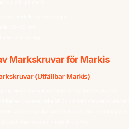
r som står på mark:
onella markskruvar för stolpar
ller 90x90 mm
hydrauliskt verktyg
 av Markskruvar för Markis
kskruvar (Utfällbar Markis)
ut markisen maximalt och mät var stödbenen ska sitta
tödbenen placeras cirka 20-30 cm från markisens ytterkan
ruvar:
Använd spiralankare 40-60 cm med T-handtag eller
äst justerbara stödben i markskruvarna