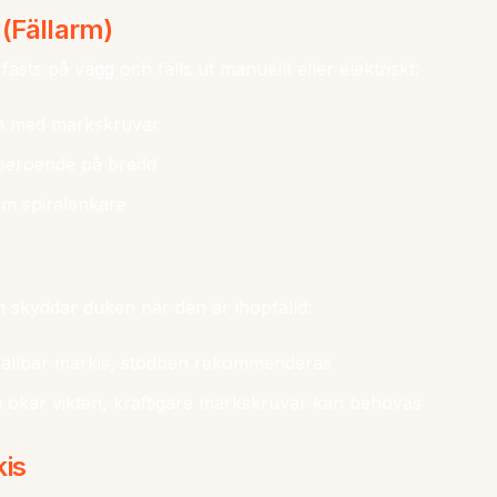
 (Fällarm)
fästs på vägg och fälls ut manuellt eller elektriskt:
 med markskruvar
beroende på bredd
m spiralankare
 skyddar duken när den är ihopfälld:
ällbar markis, stödben rekommenderas
 ökar vikten, kraftigare markskruvar kan behövas
kis