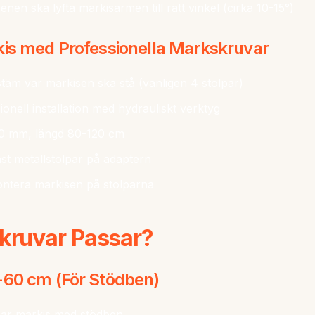
nen ska lyfta markisarmen till rätt vinkel (cirka 10-15°)
kis med Professionella Markskruvar
täm var markisen ska stå (vanligen 4 stolpar)
onell installation med hydrauliskt verktyg
 mm, längd 80-120 cm
st metallstolpar på adaptern
tera markisen på stolparna
kruvar Passar?
-60 cm (För Stödben)
bar markis med stödben