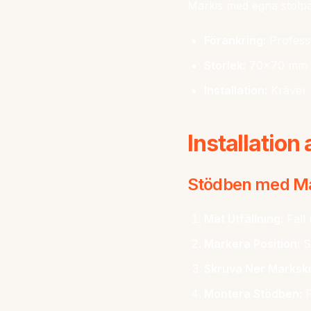
Markis med egna stolpa
Förankring:
Professi
Storlek:
70x70 mm e
Installation:
Kräver 
Installation
Stödben med Mar
Mät Utfällning:
Fäll 
Markera Position:
S
Skruva Ner Marksk
Montera Stödben:
F