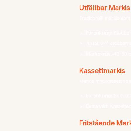
Utfällbar Markis
Traditionell markis som 
Förankring:
Stödben
Antal:
2-4 stödben 
Markskruv:
40-60 c
Kassettmarkis
Markis med kassett som
Förankring:
Som utf
Extra vikt:
Kassetten
Fritstående Mar