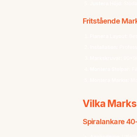
Justera Höjd:
Stödbe
Fritstående Mar
Planera Layout:
Bes
Installation:
Professi
Markskruvar:
90x90
Montera Stolpar:
Fä
Montera Markis:
Mon
Vilka Marks
Spiralankare 40
Användning:
Utfäll