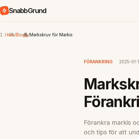
SnabbGrund
Hem
/
Blogg
/
Markskruv för Markis
FÖRANKRING
2025-01-
Markskru
Förankr
Förankra markis oc
och tips för att un