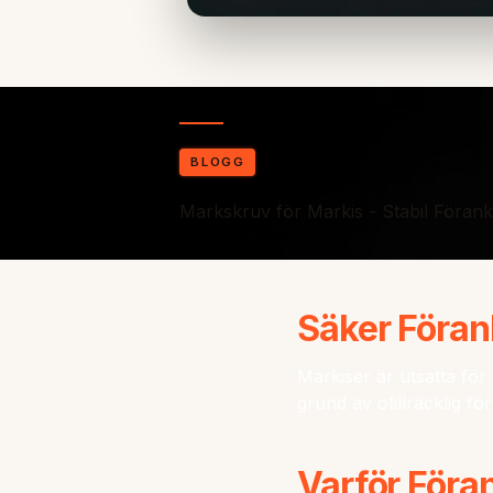
BLOGG
Markskruv för Markis - Stabil Föran
Säker Föran
Markiser är utsatta för 
grund av otillräcklig f
Varför Föra