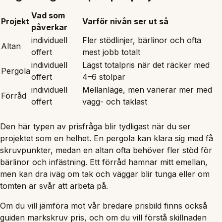
Vad som
Projekt
Varför nivån ser ut så
påverkar
individuell
Fler stödlinjer, bärlinor och ofta
Altan
offert
mest jobb totalt
individuell
Lägst totalpris när det räcker med
Pergola
offert
4–6 stolpar
individuell
Mellanläge, men varierar mer med
Förråd
offert
vägg- och taklast
Den här typen av prisfråga blir tydligast när du ser
projektet som en helhet. En pergola kan klara sig med få
skruvpunkter, medan en altan ofta behöver fler stöd för
bärlinor och infästning. Ett förråd hamnar mitt emellan,
men kan dra iväg om tak och väggar blir tunga eller om
tomten är svår att arbeta på.
Om du vill jämföra mot vår bredare prisbild finns också
guiden
markskruv pris
, och om du vill förstå skillnaden