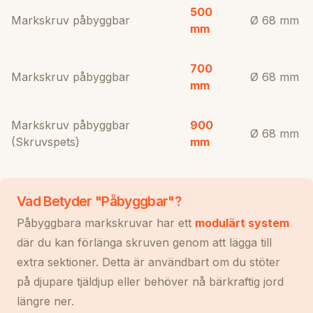
500
Markskruv påbyggbar
Ø 68 mm
mm
700
Markskruv påbyggbar
Ø 68 mm
mm
Markskruv påbyggbar
900
Ø 68 mm
(Skruvspets)
mm
Vad Betyder "Påbyggbar"?
Påbyggbara markskruvar har ett
modulärt system
där du kan förlänga skruven genom att lägga till
extra sektioner. Detta är användbart om du stöter
på djupare tjäldjup eller behöver nå bärkraftig jord
längre ner.