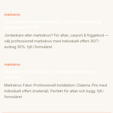
markskruv
Jordankare eller Markskruv – Boka Professionell
Installation 2026
Jordankare eller markskruv? För altan, carport & friggebod —
välj professionell markskruv med individuell offert. ROT-
avdrag 30%. fyll i formuläret
markskruv
Markskruv Falun 2026 - Installatörer & Priser i
Dalarna
Markskruv Falun: Professionell installation i Dalarna. Pris med
individuell offert (material). Perfekt för altan och bygg. fyll i
formuläret