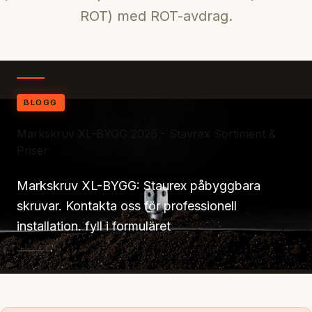
ROT) med ROT-avdrag.
BLOGG
Markskruv XL-BYGG 2026 - Stavrex Sortiment &
Priser
Markskruv XL-BYGG: Staurex påbyggbara
skruvar. Kontakta oss för professionell
installation. fyll i formuläret