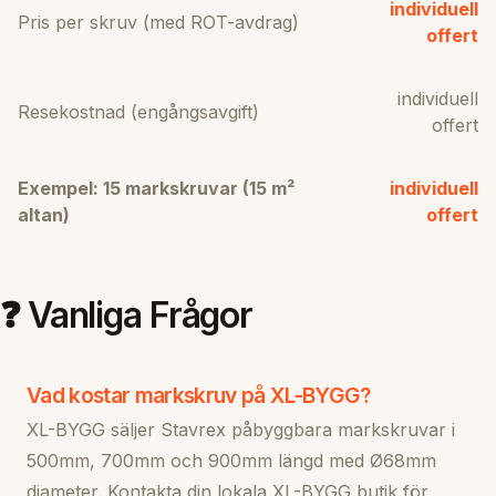
individuell
Pris per skruv (med ROT-avdrag)
offert
individuell
Resekostnad (engångsavgift)
offert
Exempel: 15 markskruvar (15 m²
individuell
altan)
offert
❓ Vanliga Frågor
Vad kostar markskruv på XL-BYGG?
XL-BYGG säljer Stavrex påbyggbara markskruvar i
500mm, 700mm och 900mm längd med Ø68mm
diameter. Kontakta din lokala XL-BYGG butik för