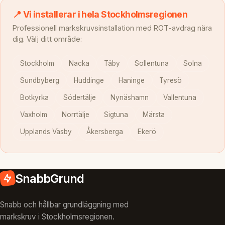
📍 Vi installerar i hela Stockholmsregionen
Professionell markskruvsinstallation med ROT-avdrag nära
dig. Välj ditt område:
Stockholm
Nacka
Täby
Sollentuna
Solna
Sundbyberg
Huddinge
Haninge
Tyresö
Botkyrka
Södertälje
Nynäshamn
Vallentuna
Vaxholm
Norrtälje
Sigtuna
Märsta
Upplands Väsby
Åkersberga
Ekerö
SnabbGrund
Snabb och hållbar grundläggning med
markskruv i Stockholmsregionen.