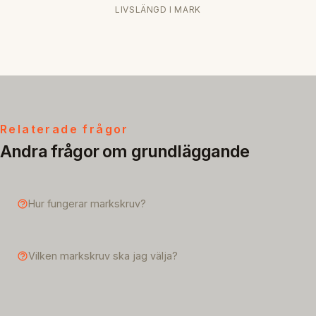
LIVSLÄNGD I MARK
Relaterade frågor
Andra frågor om grundläggande
Hur fungerar markskruv?
Vilken markskruv ska jag välja?