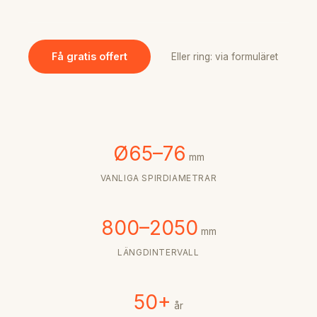
Få gratis offert
Eller ring: via formuläret
Ø65–76
mm
VANLIGA SPIRDIAMETRAR
800–2050
mm
LÄNGDINTERVALL
50+
år