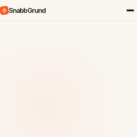
SnabbGrund