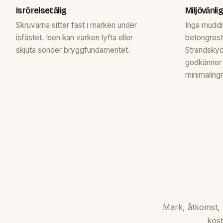
Isrörelsetålig
Miljövänlig
Skruvarna sitter fast i marken under
Inga muddr
isfästet. Isen kan varken lyfta eller
betongreste
skjuta sönder bryggfundamentet.
Strandsky
godkänner
minimaling
Mark, åtkomst, 
kost