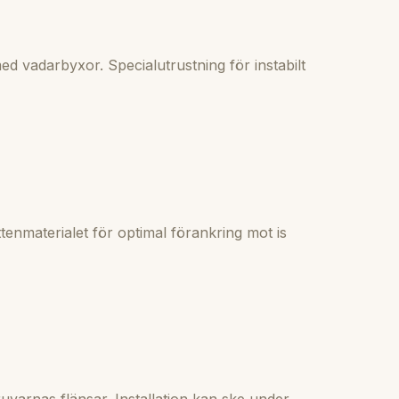
ed vadarbyxor. Specialutrustning för instabilt
tenmaterialet för optimal förankring mot is
varnas flänsar. Installation kan ske under