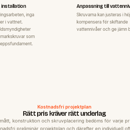
 installation
Anpassning till vattenni
ingsarbeten, inga
Skruvarna kan justeras i höj
r i vattnet.
kompensera för skiftande
ddsmyndigheter
vattennivåer och ge jämn 
 markskruvar som
reppsfundament.
Kostnadsfri projektplan
Rätt pris kräver rätt underlag
mått, konstruktion och skruvplacering bedöms för varje pr
nadsfri preliminär projektplan och därefter en individuell off