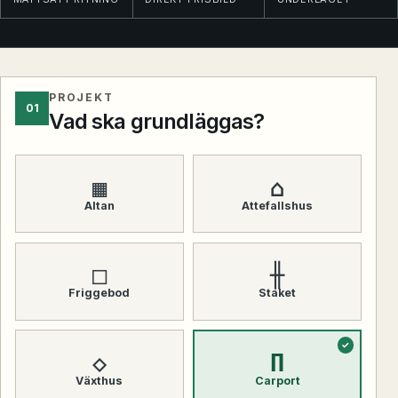
PROJEKT
01
Vad ska grundläggas?
▦
⌂
Altan
Attefallshus
□
╫
Friggebod
Staket
◇
Π
Växthus
Carport