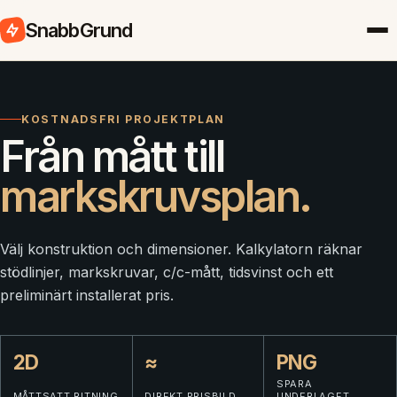
SnabbGrund
KOSTNADSFRI PROJEKTPLAN
Från mått till
markskruvsplan.
Välj konstruktion och dimensioner. Kalkylatorn räknar
stödlinjer, markskruvar, c/c-mått, tidsvinst och ett
preliminärt installerat pris.
2D
≈
PNG
SPARA
MÅTTSATT RITNING
DIREKT PRISBILD
UNDERLAGET