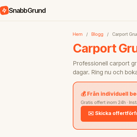
SnabbGrund
Hem
/
Blogg
/
Carport Gru
Carport Gru
Professionell carport g
dagar. Ring nu och boka 
💰 Från individuell 
Gratis offert inom 24h · Ins
✉️ Skicka offertför