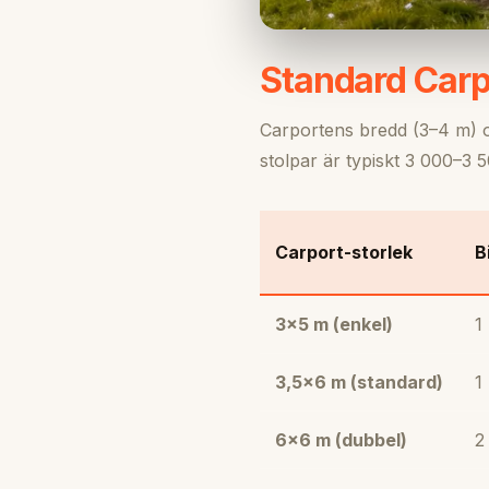
Standard Carp
Carportens bredd (3–4 m) 
stolpar är typiskt 3 000–3
Carport-storlek
B
3×5 m (enkel)
1 
3,5×6 m (standard)
1
6×6 m (dubbel)
2