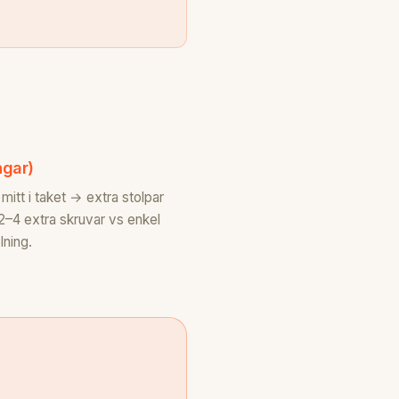
ngar)
tt i taket → extra stolpar
 2–4 extra skruvar vs enkel
lning.