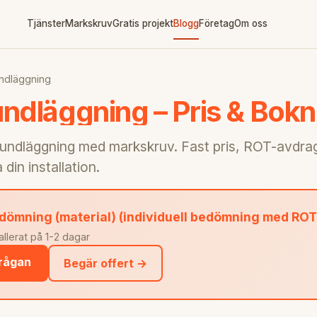
Tjänster
Markskruv
Gratis projekt
Blogg
Företag
Om oss
ndläggning
ndläggning – Pris & Bok
rundläggning med markskruv. Fast pris, ROT-avdrag
din installation.
bedömning (material) (individuell bedömning med ROT
tallerat på 1-2 dagar
frågan
Begär offert →