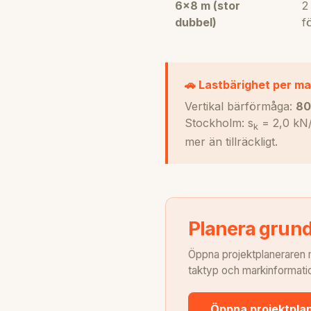
6×8 m (stor
2
dubbel)
f
🚗 Lastbärighet per m
Vertikal bärförmåga:
80
Stockholm: s
= 2,0 kN/
k
mer än tillräckligt.
Planera grunde
Öppna projektplaneraren m
taktyp och markinformation
Öppna projektpla