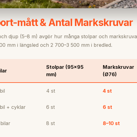
ort-mått & Antal Markskruvar
och djup (5–8 m) avgör hur många stolpar och markskruva
 500 mm i längsled och 2 700–3 500 mm i bredled.
Stolpar (95×95
Markskruvar
ilar
mm)
(Ø76)
bil
4 st
4 st
 bil + cyklar
6 st
6 st
 bilar
8 st
8–10 st