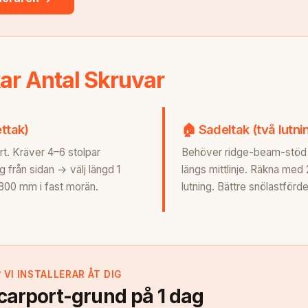
ar Antal Skruvar
ettak)
🏠 Sadeltak (två lutni
rt. Kräver 4–6 stolpar
Behöver ridge-beam-stöd mi
 från sidan → välj längd 1
längs mittlinje. Räkna med
 800 mm i fast morän.
lutning. Bättre snölastförde
VI INSTALLERAR ÅT DIG
 carport-grund på 1 dag