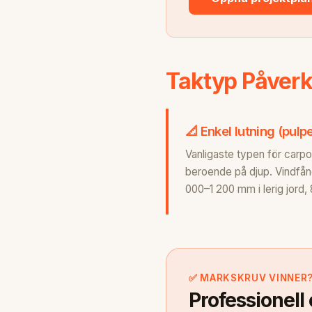
Taktyp Påverk
📐 Enkel lutning (pulp
Vanligaste typen för carpo
beroende på djup. Vindfång
000–1 200 mm i lerig jord,
✅ MARKSKRUV VINNER? 
Professionell