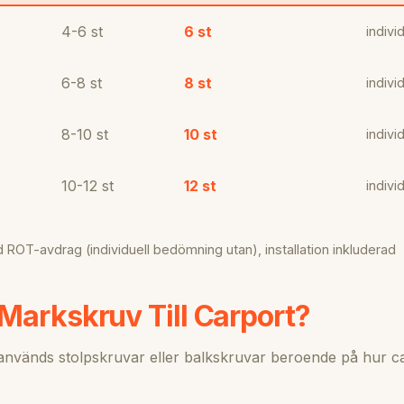
4-6 st
6 st
indivi
6-8 st
8 st
indivi
8-10 st
10 st
indivi
10-12 st
12 st
indivi
 ROT-avdrag (individuell bedömning utan), installation inkluderad
Markskruv Till Carport?
används stolpskruvar eller balkskruvar beroende på hur c