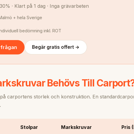
30% · Klart på 1 dag · Inga grävarbeten
Malmö + hela Sverige
individuell bedömning inkl. ROT
rfrågan
Begär gratis offert →
kskruvar Behövs Till Carport
på carportens storlek och konstruktion. En standardcarport
.
Stolpar
Markskruvar
Pris 