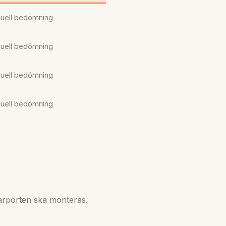
duell bedömning
duell bedömning
duell bedömning
duell bedömning
arporten ska monteras.