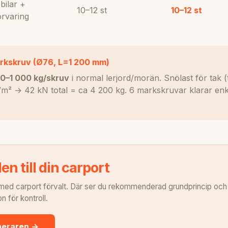
 bilar +
10–12 st
10–12 st
örvaring
arkskruv (Ø76, L=1 200 mm)
0–1 000 kg/skruv
i normal lerjord/morän. Snölast för tak (
m² → 42 kN total = ca 4 200 kg. 6 markskruvar klarar en
n till din carport
ed carport förvalt. Där ser du rekommenderad grundprincip och k
 för kontroll.
neraren →