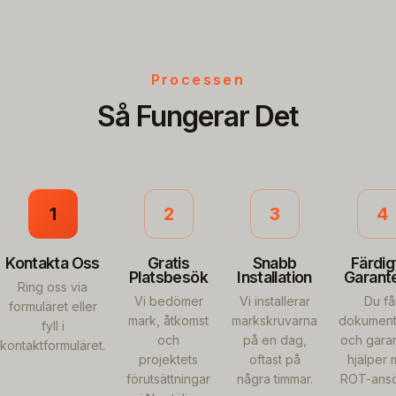
Processen
Så Fungerar Det
1
2
3
4
Kontakta Oss
Gratis
Snabb
Färdig
Platsbesök
Installation
Garant
Ring oss via
Vi bedömer
Vi installerar
Du få
formuläret eller
mark, åtkomst
markskruvarna
dokument
fyll i
och
på en dag,
och garant
kontaktformuläret.
projektets
oftast på
hjälper
förutsättningar
några timmar.
ROT-ansö