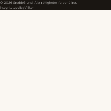
© 2026 SnabbGrund. Alla rättigheter förbehållna.
Integritetspolicy
Villkor