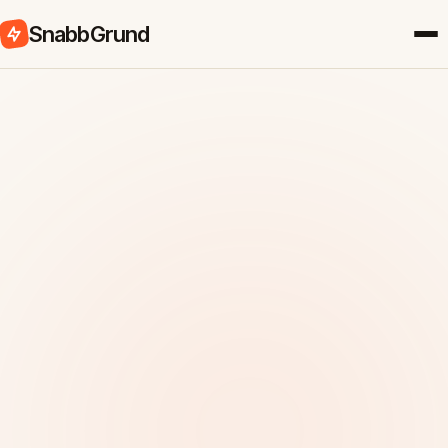
SnabbGrund