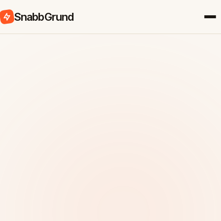
SnabbGrund