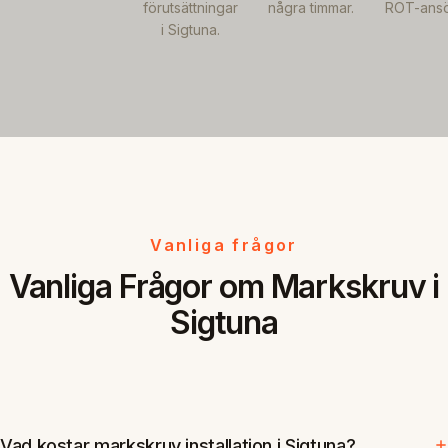
förutsättningar
några timmar.
ROT-ansö
i Sigtuna.
Vanliga frågor
Vanliga Frågor om Markskruv i
Sigtuna
Vad kostar markskruv installation i Sigtuna?