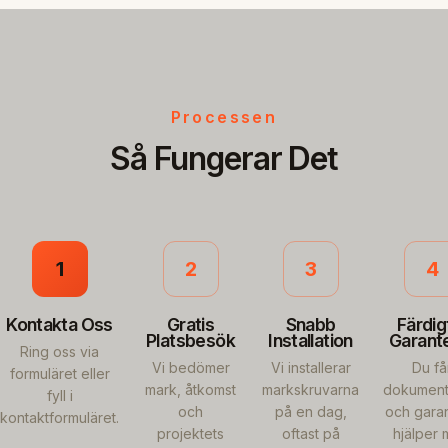
Processen
Så Fungerar Det
1
2
3
4
Kontakta Oss
Gratis
Snabb
Färdig
Platsbesök
Installation
Garant
Ring oss via
Vi bedömer
Vi installerar
Du få
formuläret eller
mark, åtkomst
markskruvarna
dokument
fyll i
och
på en dag,
och garant
kontaktformuläret.
projektets
oftast på
hjälper