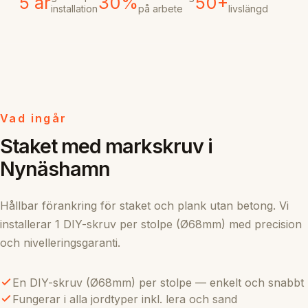
5 år
30%
50+
installation
på arbete
livslängd
Vad ingår
Staket med markskruv i
Nynäshamn
Hållbar förankring för staket och plank utan betong. Vi
installerar 1 DIY-skruv per stolpe (Ø68mm) med precision
och nivelleringsgaranti.
En DIY-skruv (Ø68mm) per stolpe — enkelt och snabbt
Fungerar i alla jordtyper inkl. lera och sand