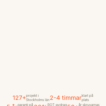
projekt i
klart på
127+
2-4 timmar
Stockholms län
plats
garanti på
ROT-avdrag
år skruvarnas