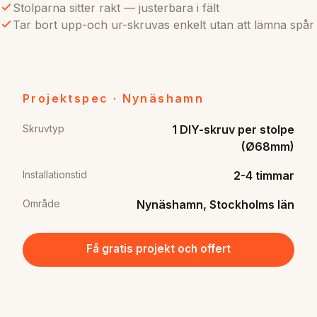
Stolparna sitter rakt — justerbara i fält
Tar bort upp-och ur-skruvas enkelt utan att lämna spår
Projektspec · Nynäshamn
Skruvtyp
1 DIY-skruv per stolpe
(Ø68mm)
Installationstid
2-4 timmar
Område
Nynäshamn, Stockholms län
Få gratis projekt och offert