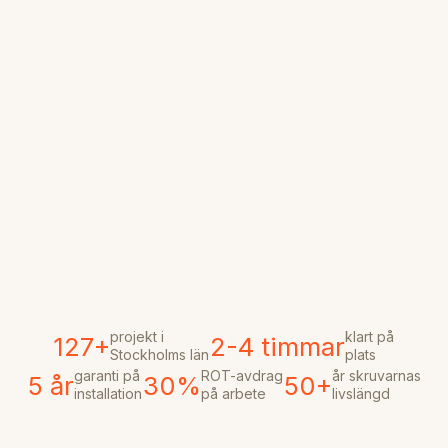
projekt i
klart på
127+
2-4 timmar
Stockholms län
plats
garanti på
ROT-avdrag
år skruvarnas
5 år
30%
50+
installation
på arbete
livslängd