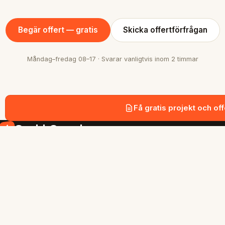
Begär offert — gratis
Skicka offertförfrågan
Måndag–fredag 08–17 · Svarar vanligtvis inom 2 timmar
Få gratis projekt och off
SnabbGrund
Snabb och hållbar grundläggning med
markskruv i Stockholmsregionen.
SIDOR
Tjänster