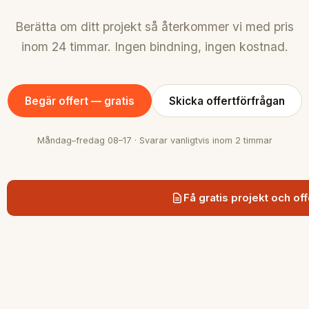
Berätta om ditt projekt så återkommer vi med pris
inom 24 timmar. Ingen bindning, ingen kostnad.
Begär offert — gratis
Skicka offertförfrågan
Måndag–fredag 08–17 · Svarar vanligtvis inom 2 timmar
Få gratis projekt och off
SnabbGrund
Snabb och hållbar grundläggning med
markskruv i Stockholmsregionen.