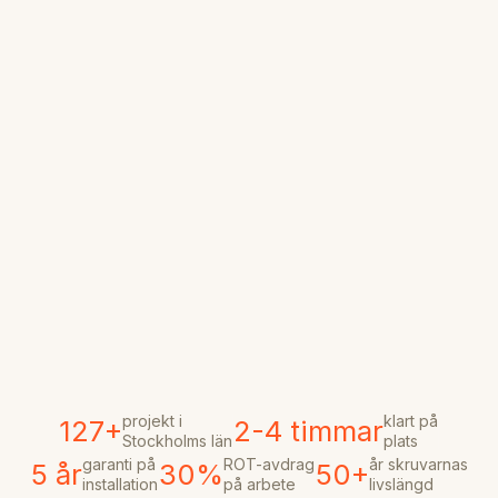
projekt i
klart på
127+
2-4 timmar
Stockholms län
plats
garanti på
ROT-avdrag
år skruvarnas
5 år
30%
50+
installation
på arbete
livslängd