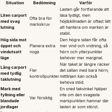
Situation
Bedömning
Varför
Lasten går fortfarande att
Liten carport
läsa tydligt, men
Ofta bra för
med svag
höjdskillnaden är oftast lätt
markskruv
lutning
att hantera om marken är
stabil.
Hög sida mot
Den högre sidan får ofta
öppet och
Planera extra
mer vind och vridning, så
vindutsatt
noga
hörn och ytterpunkter
läge
behöver mer marginal.
När taket är längre räcker
Lång carport
Fler
det sällan med bara hörn;
med tydlig
kontrollpunkter
mittlinjen kan också
taklutning
behöva stöd.
Mark med
En sned takvinkel hjälper
fyllning eller
inte om den svagaste
Var försiktig
blandade
markpunkten hamnar där
jordlager
lasten är som störst.