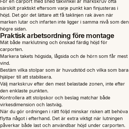
För en carport med sned takvinkel är markskruv ofta
särskilt praktiskt eftersom varje punkt kan finjusteras i
höjd. Det gör det lättare att få taklinjen rak även när
marken lutar och infarten inte ligger i samma nivå som den
högre sidan.
Praktisk arbetsordning före montage
Mät både marklutning och önskad färdig höjd för
carporten.
Markera takets högsida, lågsida och de hörn som får mest
vind.
Bestäm vilka stolpar som är huvudstöd och vilka som bara
hjälper till att stabilisera.
Välj markskruv efter den mest belastade zonen, inte efter
den enklaste punkten.
Kontrollera att stolpskor och beslag matchar både
virkesdimension och lastväg.
När du gör ordningen i rätt följd minskar risken att behöva
flytta något i efterhand. Det är extra viktigt när lutningen
påverkar både last och användbar höjd under carporten.