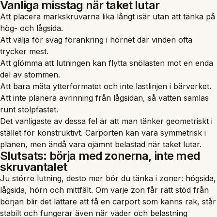
Vanliga misstag när taket lutar
Att placera markskruvarna lika långt isär utan att tänka på
hög- och lågsida.
Att välja för svag förankring i hörnet där vinden ofta
trycker mest.
Att glömma att lutningen kan flytta snölasten mot en enda
del av stommen.
Att bara mäta ytterformatet och inte lastlinjen i bärverket.
Att inte planera avrinning från lågsidan, så vatten samlas
runt stolpfästet.
Det vanligaste av dessa fel är att man tänker geometriskt i
stället för konstruktivt. Carporten kan vara symmetrisk i
planen, men ändå vara ojämnt belastad när taket lutar.
Slutsats: börja med zonerna, inte med
skruvantalet
Ju större lutning, desto mer bör du tänka i zoner: högsida,
lågsida, hörn och mittfält. Om varje zon får rätt stöd från
början blir det lättare att få en carport som känns rak, står
stabilt och fungerar även när väder och belastning