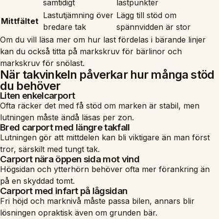
samtidigt
lastpunkter
Lastutjämning över
Lägg till stöd om
Mittfältet
bredare tak
spännvidden är stor
Om du vill läsa mer om hur last fördelas i bärande linjer
kan du också titta på
markskruv för bärlinor
och
markskruv för snölast
.
När takvinkeln påverkar hur många stöd
du behöver
Liten enkelcarport
Ofta räcker det med få stöd om marken är stabil, men
lutningen måste ändå läsas per zon.
Bred carport med längre takfall
Lutningen gör att mittdelen kan bli viktigare än man först
tror, särskilt med tungt tak.
Carport nära öppen sida mot vind
Högsidan och ytterhörn behöver ofta mer förankring än
på en skyddad tomt.
Carport med infart på lågsidan
Fri höjd och marknivå måste passa bilen, annars blir
lösningen opraktisk även om grunden bär.