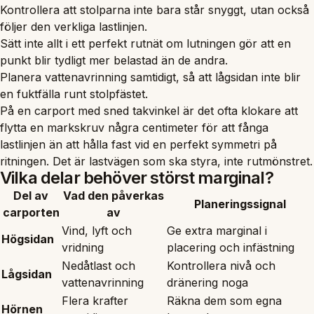
Kontrollera att stolparna inte bara står snyggt, utan också
följer den verkliga lastlinjen.
Sätt inte allt i ett perfekt rutnät om lutningen gör att en
punkt blir tydligt mer belastad än de andra.
Planera vattenavrinning samtidigt, så att lågsidan inte blir
en fuktfälla runt stolpfästet.
På en carport med sned takvinkel är det ofta klokare att
flytta en markskruv några centimeter för att fånga
lastlinjen än att hålla fast vid en perfekt symmetri på
ritningen. Det är lastvägen som ska styra, inte rutmönstret.
Vilka delar behöver störst marginal?
Del av
Vad den påverkas
Planeringssignal
carporten
av
Vind, lyft och
Ge extra marginal i
Högsidan
vridning
placering och infästning
Nedåtlast och
Kontrollera nivå och
Lågsidan
vattenavrinning
dränering noga
Flera krafter
Räkna dem som egna
Hörnen