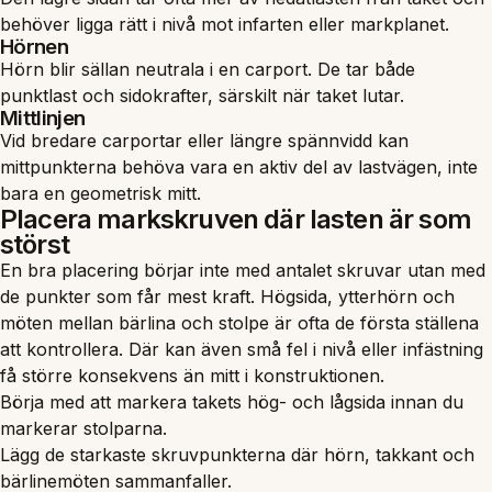
behöver ligga rätt i nivå mot infarten eller markplanet.
Hörnen
Hörn blir sällan neutrala i en carport. De tar både
punktlast och sidokrafter, särskilt när taket lutar.
Mittlinjen
Vid bredare carportar eller längre spännvidd kan
mittpunkterna behöva vara en aktiv del av lastvägen, inte
bara en geometrisk mitt.
Placera markskruven där lasten är som
störst
En bra placering börjar inte med antalet skruvar utan med
de punkter som får mest kraft. Högsida, ytterhörn och
möten mellan bärlina och stolpe är ofta de första ställena
att kontrollera. Där kan även små fel i nivå eller infästning
få större konsekvens än mitt i konstruktionen.
Börja med att markera takets hög- och lågsida innan du
markerar stolparna.
Lägg de starkaste skruvpunkterna där hörn, takkant och
bärlinemöten sammanfaller.