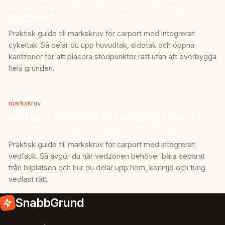
hur planerar du huvudtak, sidotak och öppna
kantzoner?
Praktisk guide till markskruv för carport med integrerat
cykeltak. Så delar du upp huvudtak, sidotak och öppna
kantzoner för att placera stödpunkter rätt utan att överbygga
hela grunden.
markskruv
Markskruv för carport med integrerat vedfack –
när ska vedzonen bära separat från bilplatsen?
Praktisk guide till markskruv för carport med integrerat
vedfack. Så avgör du när vedzonen behöver bära separat
från bilplatsen och hur du delar upp hörn, körlinje och tung
vedlast rätt.
SnabbGrund