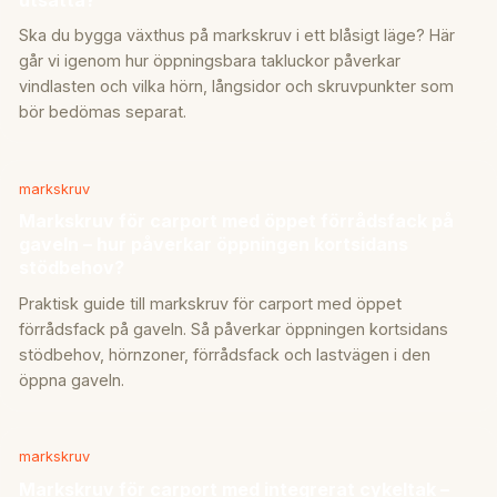
Ska du bygga växthus på markskruv i ett blåsigt läge? Här
går vi igenom hur öppningsbara takluckor påverkar
vindlasten och vilka hörn, långsidor och skruvpunkter som
bör bedömas separat.
markskruv
Markskruv för carport med öppet förrådsfack på
gaveln – hur påverkar öppningen kortsidans
stödbehov?
Praktisk guide till markskruv för carport med öppet
förrådsfack på gaveln. Så påverkar öppningen kortsidans
stödbehov, hörnzoner, förrådsfack och lastvägen i den
öppna gaveln.
markskruv
Markskruv för carport med integrerat cykeltak –