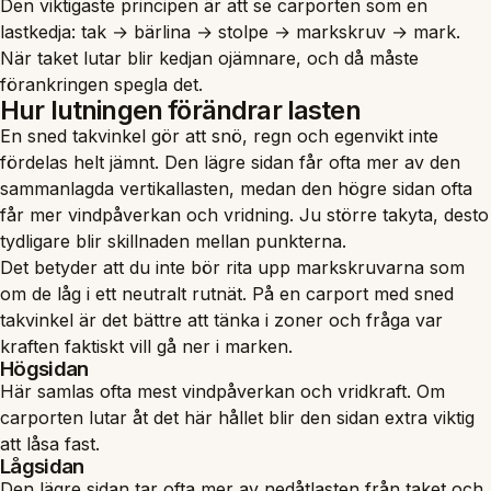
Den viktigaste principen är att se carporten som en
lastkedja: tak → bärlina → stolpe → markskruv → mark.
När taket lutar blir kedjan ojämnare, och då måste
förankringen spegla det.
Hur lutningen förändrar lasten
En sned takvinkel gör att snö, regn och egenvikt inte
fördelas helt jämnt. Den lägre sidan får ofta mer av den
sammanlagda vertikallasten, medan den högre sidan ofta
får mer vindpåverkan och vridning. Ju större takyta, desto
tydligare blir skillnaden mellan punkterna.
Det betyder att du inte bör rita upp markskruvarna som
om de låg i ett neutralt rutnät. På en carport med sned
takvinkel är det bättre att tänka i zoner och fråga var
kraften faktiskt vill gå ner i marken.
Högsidan
Här samlas ofta mest vindpåverkan och vridkraft. Om
carporten lutar åt det här hållet blir den sidan extra viktig
att låsa fast.
Lågsidan
Den lägre sidan tar ofta mer av nedåtlasten från taket och