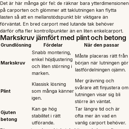
Det är här många gör fel: de räknar bara ytterdimensionen
på carporten och glömmer att taklutningen kan flytta
lasten så att en mellanstödspunkt blir viktigare än
förväntat. En bred carport med lutande tak behöver
därför ofta fler kontrollpunkter än en liten enkelcarport.
Markskruv jämfört med plint och betong
Grundlösning
Fördelar
När den passar
Snabb montering,
Måste placeras rätt från
enkel höjdjustering
Markskruv
början när lutningen gör
och liten störning i
lastfördelningen ojämn.
marken.
Mer grävning och
Klassisk lösning
svårare att finjustera om
Plint
som många känner
lutningen visar sig bli
igen.
större än väntat.
Kan ge hög
Tar längre tid och är
Gjuten
stabilitet i rätt
ofta mer än vad en
betong
utförande.
vanlig carport behöver.