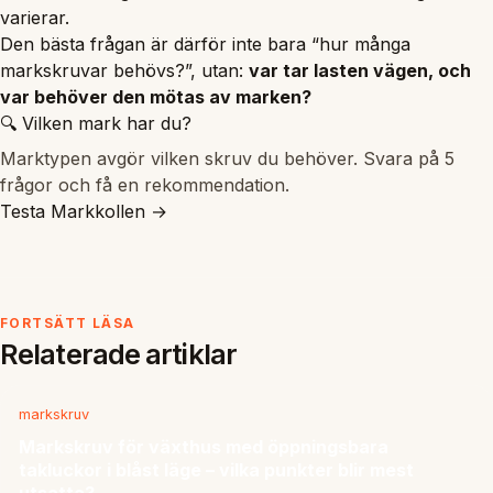
varierar.
Den bästa frågan är därför inte bara “hur många
markskruvar behövs?”, utan:
var tar lasten vägen, och
var behöver den mötas av marken?
🔍 Vilken mark har du?
Marktypen avgör vilken skruv du behöver. Svara på 5
frågor och få en rekommendation.
Testa Markkollen →
FORTSÄTT LÄSA
Relaterade artiklar
markskruv
Markskruv för växthus med öppningsbara
takluckor i blåst läge – vilka punkter blir mest
utsatta?