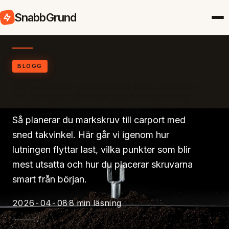
SnabbGrund
BLOGG
Markskruv för carport med sned takvinkel –
hur lutningen påverkar last och placering
Så planerar du markskruv till carport med
sned takvinkel. Här går vi igenom hur
lutningen flyttar last, vilka punkter som blir
mest utsatta och hur du placerar skruvarna
smart från början.
2026-04-08
8 min läsning